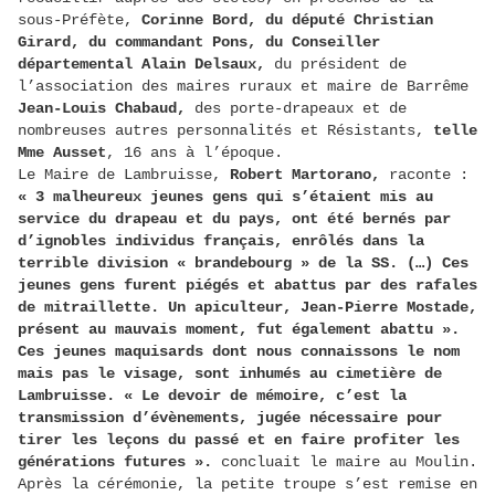
sous-Préfète,
Corinne Bord, du député Christian
Girard, du commandant Pons, du Conseiller
départemental Alain Delsaux,
du président de
l’association des maires ruraux et maire de Barrême
Jean-Louis Chabaud,
des porte-drapeaux et de
nombreuses autres personnalités et Résistants,
telle
Mme Ausset
, 16 ans à l’époque.
Le Maire de Lambruisse,
Robert Martorano,
raconte :
« 3 malheureux jeunes gens qui s’étaient mis au
service du drapeau et du pays, ont été bernés par
d’ignobles individus français, enrôlés dans la
terrible division « brandebourg » de la SS. (…) Ces
jeunes gens furent piégés et abattus par des rafales
de mitraillette. Un apiculteur, Jean-Pierre Mostade,
présent au mauvais moment, fut également abattu ».
Ces jeunes maquisards dont nous connaissons le nom
mais pas le visage, sont inhumés au cimetière de
Lambruisse. « Le devoir de mémoire, c’est la
transmission d’évènements, jugée nécessaire pour
tirer les leçons du passé et en faire profiter les
générations futures ».
concluait le maire au Moulin.
Après la cérémonie, la petite troupe s’est remise en