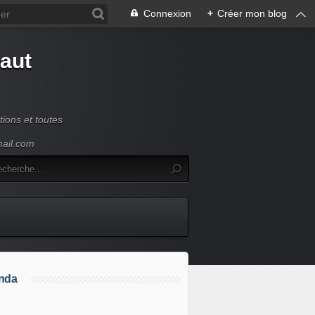
Connexion
+
Créer mon blog
Haut
ions et toutes
mail.com
nda