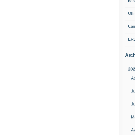
refl
Off
Can
ER
Arch
20
A
Ju
Ju
M
Av