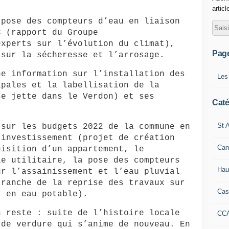
articl
 pose des compteurs d’eau en liaison
C (rapport du Groupe
experts sur l’évolution du climat),
Pag
 sur la sécheresse et l’arrosage.
ne information sur l’installation des
Les
ipales et la labellisation de la
se jette dans le Verdon) et ses
Caté
St A
 sur les budgets 2022 de la commune en
’investissement (projet de création
Can
uisition d’un appartement, le
le utilitaire, la pose des compteurs
Hau
ur l’assainissement et l’eau pluvial
tranche de la reprise des travaux sur
Cas
x en eau potable).
n reste : suite de l’histoire locale
CC
 de verdure qui s’anime de nouveau. En