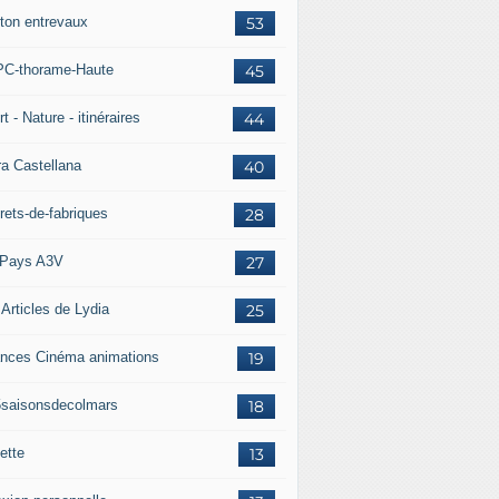
ton entrevaux
53
C-thorame-Haute
45
t - Nature - itinéraires
44
ra Castellana
40
rets-de-fabriques
28
Pays A3V
27
 Articles de Lydia
25
nces Cinéma animations
19
5saisonsdecolmars
18
ette
13