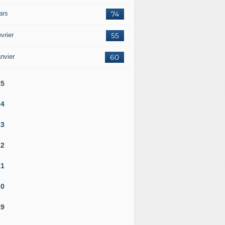
ars
74
vrier
55
nvier
60
25
24
23
22
21
20
19