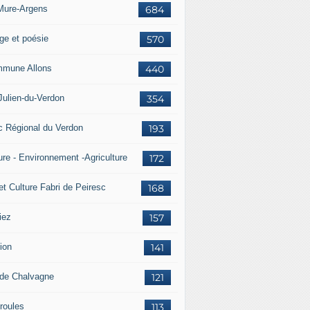
Mure-Argens
684
ge et poésie
570
mune Allons
440
Julien-du-Verdon
354
c Régional du Verdon
193
ure - Environnement -Agriculture
172
et Culture Fabri de Peiresc
168
iez
157
ion
141
 de Chalvagne
121
roules
113