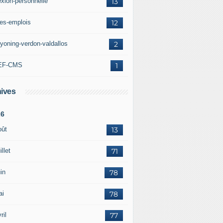
exion-personnelle
13
res-emplois
12
yoning-verdon-valdallos
2
EF-CMS
1
ives
26
oût
13
illet
71
in
78
ai
78
ril
77