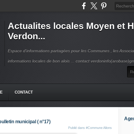
Actualites locales Moyen et 
Verdon...
Espace d'informations partagées pour les Communes , les Associat
informations locales de bon alois ... contact verdoninfo(arobase)g
HE
CONTACT
Age
ulletin municipal ( n°17)
Publié dans
#Commune Allons