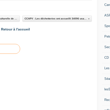
Can
ASP
La Lettre d'information 2022 de l"association Culturelle de Thorame Haute
CCAPV : Les déchetteries ont accueilli 34096 usagers en 2021
Spor
Retour à l'accueil
Pet
Sec
CD 
Les
Séa
les
Rec