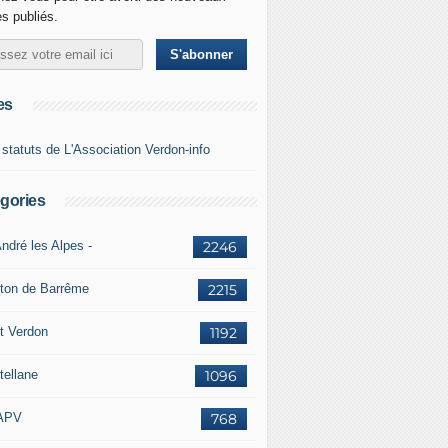
es publiés.
es
 statuts de L'Association Verdon-info
gories
ndré les Alpes -
2246
ton de Barrême
2215
t Verdon
1192
tellane
1096
APV
768