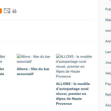
Publ
Mai
sec
Ann
Lam
Jou
let
Allons : fête du bar
Ver
ale
associatif
ALLONS : le modèle
Pay
d’autopartage rural
réussi, premier en
flas
Alpes de Haute
Provence
Ass