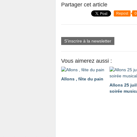
Partager cet article
Repost
0
S'inscrire à la newsletter
Vous aimerez aussi :
Allons , fête du pain
Allons 25 juil
soirée music