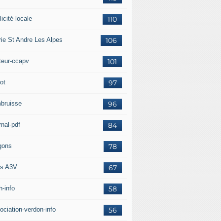
icité-locale
110
rie St Andre Les Alpes
106
teur-ccapv
101
ot
97
bruisse
96
rnal-pdf
84
gons
78
s A3V
67
h-info
58
ociation-verdon-info
56