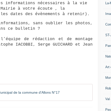
es informations nécessaires à la vie
La-
 Mairie à votre écoute , la
Ima
 les dates des évènements à retenir).
informations, sans oublier les photos,
Com
ns ce bulletin ?
ST-
l’équipe de rédaction et de montage
stophe IACOBBI, Serge GUICHARD et Jean
Par
Nat
Art 
Mor
Rob
 Municipal de la commune d'Allons N°17
Val
Pey