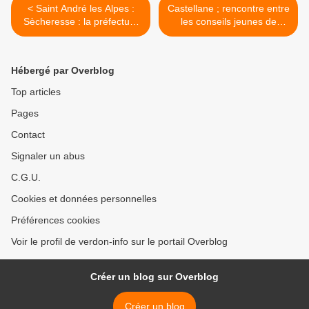
< Saint André les Alpes :
Castellane ; rencontre entre
Sècheresse : la préfecture
les conseils jeunes de
se mobilise
Castellane et La Mure
Argens >
Hébergé par Overblog
Top articles
Pages
Contact
Signaler un abus
C.G.U.
Cookies et données personnelles
Préférences cookies
Voir le profil de verdon-info sur le portail Overblog
Créer un blog sur Overblog
Créer un blog