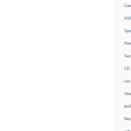
Can
ASP
Spor
Pet
Sec
CD 
Les
Séa
les
Rec