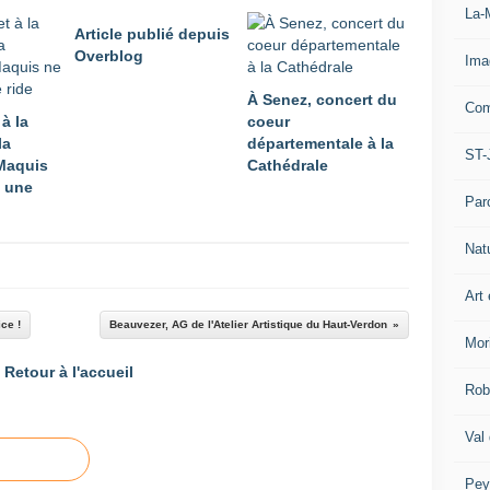
La-
Article publié depuis
Overblog
Ima
À Senez, concert du
Com
 à la
coeur
la
départementale à la
ST-
Maquis
Cathédrale
 une
Par
Nat
Art 
ce !
Beauvezer, AG de l'Atelier Artistique du Haut-Verdon
Mor
Retour à l'accueil
Rob
Val
Pey