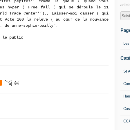
tites pépites’’ comme la queue ( quand vous
articl
des hyper ) Free fall ( qui se déroule le 11
rld Trade Center’’),, Laisser-moi danser ( qui
et Acte 100 la relève ( au cœur de la mouvance
, de anne-sophie-bailly°.
Pag
é le public
Les
Caté
St A
Can
Hau
Cas
CC