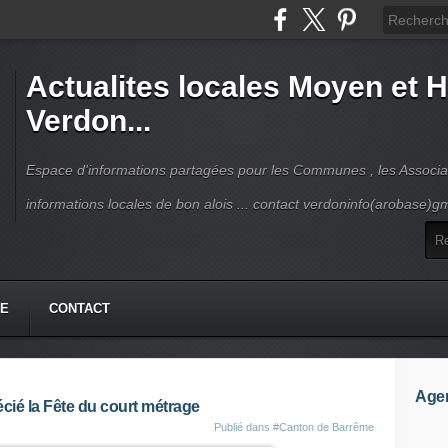
Actualites locales Moyen et 
Verdon...
Espace d'informations partagées pour les Communes , les Associat
informations locales de bon alois ... contact verdoninfo(arobase)g
HE
CONTACT
Age
cié la Fête du court métrage
Publié dans
#Canton de Barrême