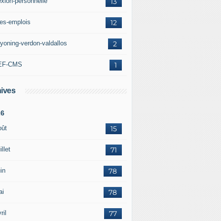
exion-personnelle
13
res-emplois
12
yoning-verdon-valdallos
2
EF-CMS
1
ives
26
oût
15
illet
71
in
78
ai
78
ril
77