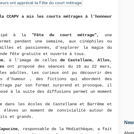
la CCAPV a mis les courts métrages à l'honneur
icipé à la
"Fête du court métrage",
une
ermet pendant une semaine, aux cinéphiles ou
milles et passionnés, d'explorer la magie du
ande fête gratuite et ouverte à tous.
me
, à l’image de celles
de Castellane, Allos,
pes
ont proposé des séances du 16 au 22 mars,
les adultes. Les curieux ont pu découvrir des
ms d'humour , des fictions qui abordent des
étrage par son format surprend et provoque, il
posé à la suite des diffusions permet un moment
ée dans les écoles de Castellane et Barrême et
x élèves un moment de convivialité autour de
tits et grands.
News
Capucine
, responsable de la Médiathèque, a fait
Abonn