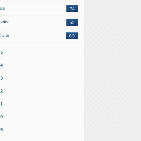
ars
74
vrier
55
nvier
60
25
24
23
22
21
20
19