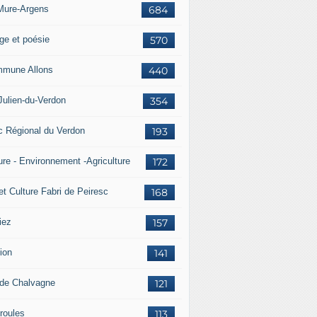
Mure-Argens
684
ge et poésie
570
mune Allons
440
Julien-du-Verdon
354
c Régional du Verdon
193
ure - Environnement -Agriculture
172
et Culture Fabri de Peiresc
168
iez
157
ion
141
 de Chalvagne
121
roules
113