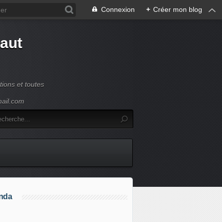
Connexion
+
Créer mon blog
Haut
ions et toutes
mail.com
nda