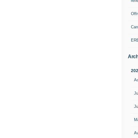
refl
Off
Can
ER
Arch
20
A
Ju
Ju
M
Av