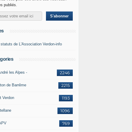
es publiés.
es
 statuts de L'Association Verdon-info
gories
ndré les Alpes -
2246
ton de Barrême
2215
t Verdon
1193
tellane
1096
APV
769