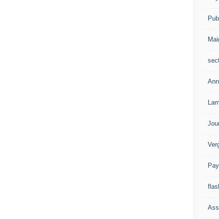
Publ
Mai
sec
Ann
Lam
Jou
Ver
Pay
flas
Ass