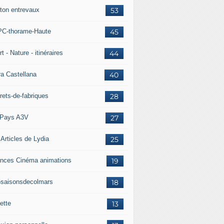
ton entrevaux
53
C-thorame-Haute
45
t - Nature - itinéraires
44
ra Castellana
40
rets-de-fabriques
28
Pays A3V
27
 Articles de Lydia
25
nces Cinéma animations
19
5saisonsdecolmars
18
ette
13