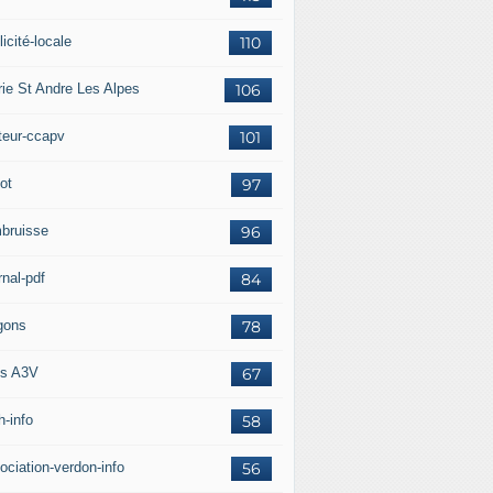
icité-locale
110
rie St Andre Les Alpes
106
teur-ccapv
101
ot
97
bruisse
96
rnal-pdf
84
gons
78
s A3V
67
h-info
58
ociation-verdon-info
56