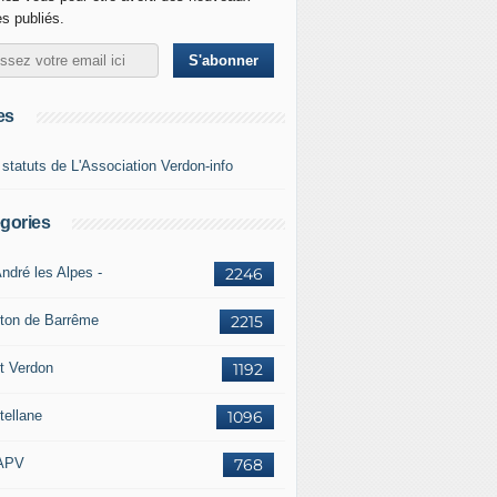
es publiés.
es
 statuts de L'Association Verdon-info
gories
ndré les Alpes -
2246
ton de Barrême
2215
t Verdon
1192
tellane
1096
APV
768