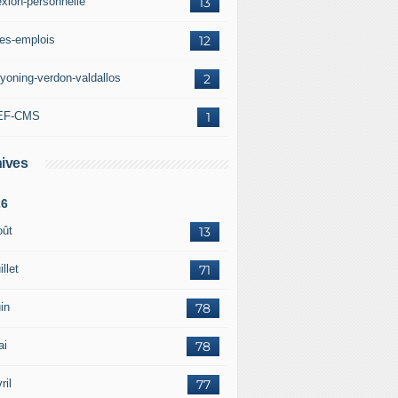
exion-personnelle
13
res-emplois
12
yoning-verdon-valdallos
2
EF-CMS
1
ives
26
oût
13
illet
71
in
78
ai
78
ril
77