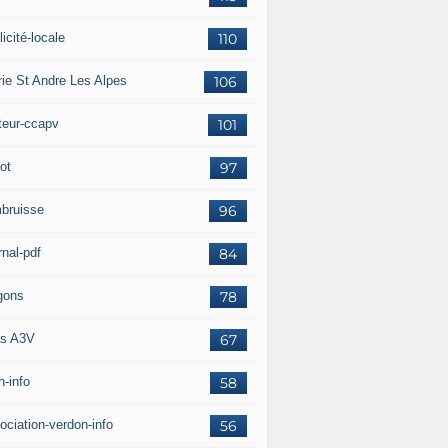
icité-locale
110
rie St Andre Les Alpes
106
teur-ccapv
101
ot
97
bruisse
96
rnal-pdf
84
gons
78
s A3V
67
h-info
58
ociation-verdon-info
56