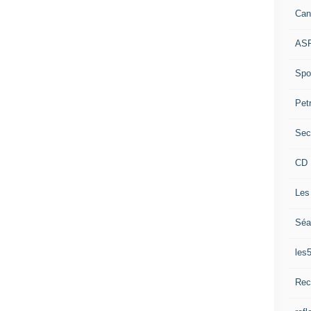
Can
ASP
Spor
Pet
Sec
CD 
Les
Séa
les
Rec