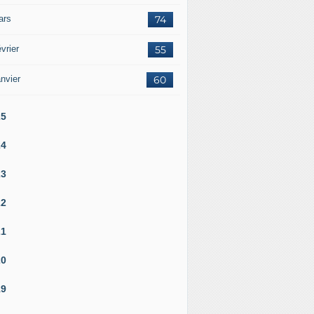
ars
74
vrier
55
nvier
60
25
24
23
22
21
20
19