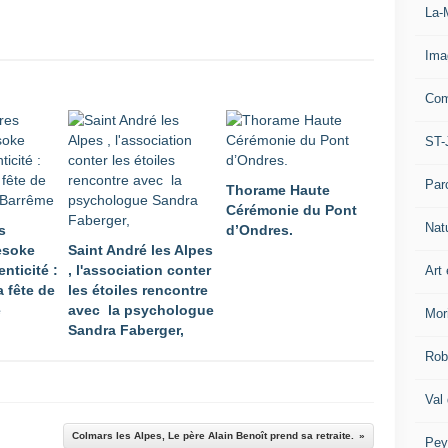
La-
Ima
Com
ST-
Par
Thorame Haute
Cérémonie du Pont
Nat
s
d’Ondres.
Mesoke
Saint André les Alpes
enticité :
, l'association conter
Art 
a fête de
les étoiles rencontre
e
avec la psychologue
Mor
Sandra Faberger,
Rob
Val
Colmars les Alpes, Le père Alain Benoît prend sa retraite.
Pey