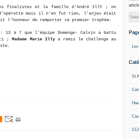
articl
es finalistes et la famille d'André IllY ; on
d'opérette mais il n'en fut rien, l'enjeu était
it l'honneur de remporter ce premier trophée.
Pag
 : 13 à 7 que l'équipe Domenge- Calvin a battu
tti ;
Madame Marie Illy
a remis le challenge au
ste.
Les
Caté
St A
Can
Hau
Cas
CC