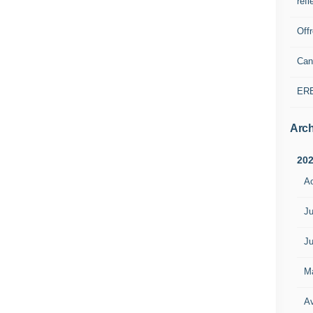
refl
Off
Can
ER
Arch
20
A
Ju
Ju
M
Av