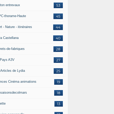
ton entrevaux
53
C-thorame-Haute
45
t - Nature - itinéraires
44
ra Castellana
40
rets-de-fabriques
28
Pays A3V
27
 Articles de Lydia
25
nces Cinéma animations
19
5saisonsdecolmars
18
ette
13