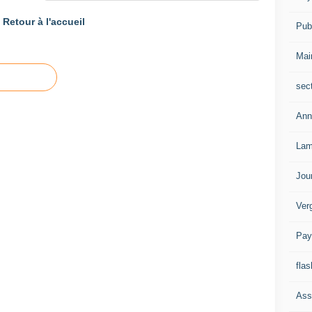
Retour à l'accueil
Publ
Mai
sec
Ann
Lam
Jou
Ver
Pay
flas
Ass