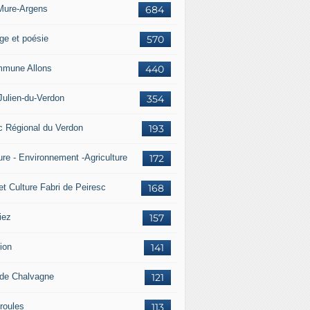
Mure-Argens
684
ge et poésie
570
mune Allons
440
Julien-du-Verdon
354
c Régional du Verdon
193
ure - Environnement -Agriculture
172
et Culture Fabri de Peiresc
168
iez
157
ion
141
 de Chalvagne
121
roules
113