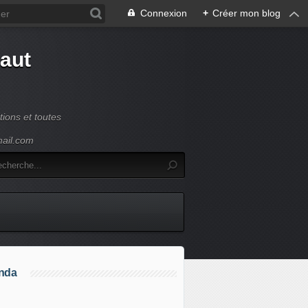
Connexion
+
Créer mon blog
Haut
ions et toutes
mail.com
nda