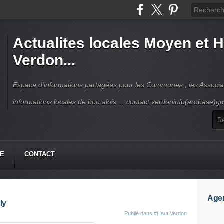
Actualites locales Moyen et 
Verdon...
Espace d'informations partagées pour les Communes , les Associat
informations locales de bon alois ... contact verdoninfo(arobase)g
HE
CONTACT
Age
ly
Publié dans
#Haut Verdon