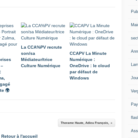
Publ
Mai
sec
La CCA%PV recrute
Ann
son/sa
CCAPV La Minute
prises
Médiateur/trice
Numérique :
Lam
 –
Culture Numérique
OneDrive : le cloud
:
par défaut de
Jou
ma,
Windows​​​​​​​
ngagé
te 🌍
Ver
Pay
flas
Thorame Haute, Adieu François,
Ass
Retour à l'accueil