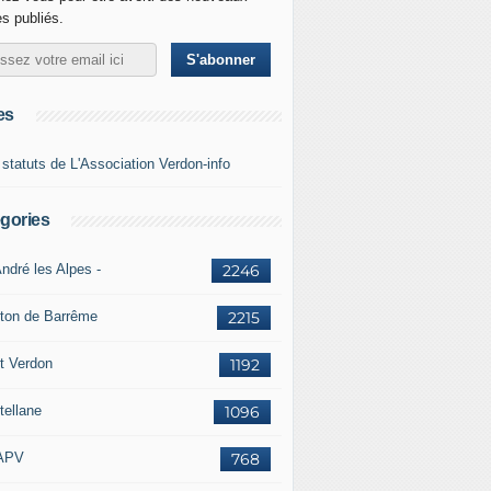
es publiés.
es
 statuts de L'Association Verdon-info
gories
ndré les Alpes -
2246
ton de Barrême
2215
t Verdon
1192
tellane
1096
APV
768