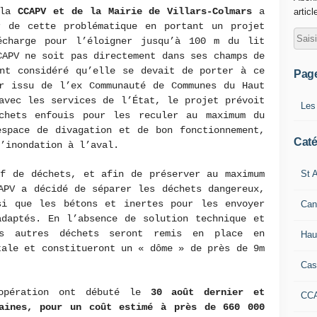
 la
CCAPV et de la Mairie de Villars-Colmars
a
articl
r de cette problématique en portant un projet
écharge pour l’éloigner jusqu’à 100 m du lit
CAPV ne soit pas directement dans ses champs de
ont considéré qu’elle se devait de porter à ce
Pag
er issu de l’ex Communauté de Communes du Haut
avec les services de l’État, le projet prévoit
Les
chets enfouis pour les reculer au maximum du
espace de divagation et de bon fonctionnement,
Caté
’inondation à l’aval.
St A
if de déchets, et afin de préserver au maximum
APV a décidé de séparer les déchets dangereux,
si que les bétons et inertes pour les envoyer
Can
adaptés. En l’absence de solution technique et
les autres déchets seront remis en place en
Hau
tale et constitueront un « dôme » de près de 9m
Cas
 opération ont débuté le
30 août dernier et
CC
aines, pour un coût estimé à près de 660 000