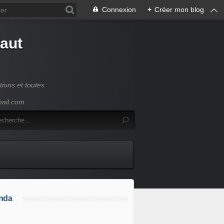
Connexion
+
Créer mon blog
Haut
ions et toutes
mail.com
nda