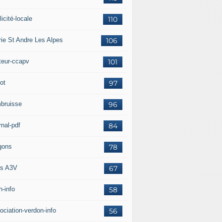
icité-locale
110
rie St Andre Les Alpes
106
teur-ccapv
101
ot
97
bruisse
96
rnal-pdf
84
gons
78
s A3V
67
h-info
58
ociation-verdon-info
56