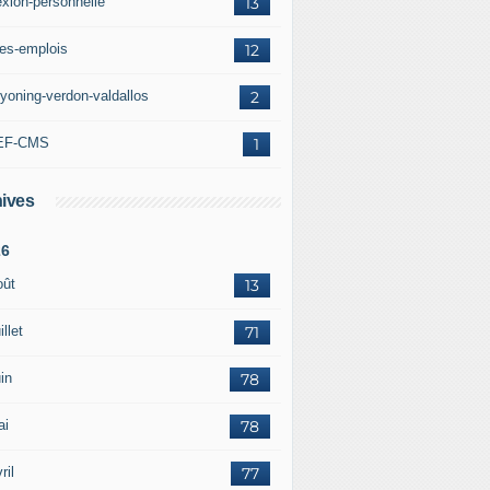
exion-personnelle
13
res-emplois
12
yoning-verdon-valdallos
2
EF-CMS
1
ives
26
oût
13
illet
71
in
78
ai
78
ril
77