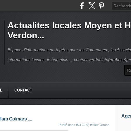
Actualites locales Moyen et 
Verdon...
Espace d'informations partagées pour les Communes , les Associat
informations locales de bon alois ... contact verdoninfo(arobase)g
HE
CONTACT
Age
lars Colmars ....
Publié dans
#CCAPV
,
#Haut Verdon