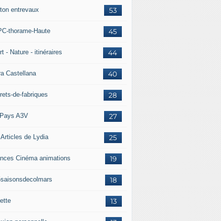
ton entrevaux
53
C-thorame-Haute
45
t - Nature - itinéraires
44
ra Castellana
40
rets-de-fabriques
28
Pays A3V
27
 Articles de Lydia
25
nces Cinéma animations
19
5saisonsdecolmars
18
ette
13