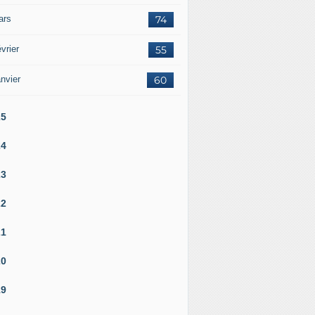
ars
74
vrier
55
nvier
60
25
24
23
22
21
20
19