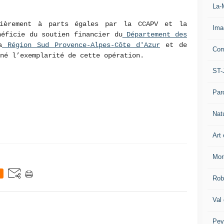
La-
cièrement à parts égales par la CCAPV et la
Ima
néficie du soutien financier du
Département des
a
Région Sud Provence-Alpes-Côte d'Azur
et de
Com
né l’exemplarité de cette opération.
ST-
Par
Nat
Art 
Mor
Rob
Val
Pey