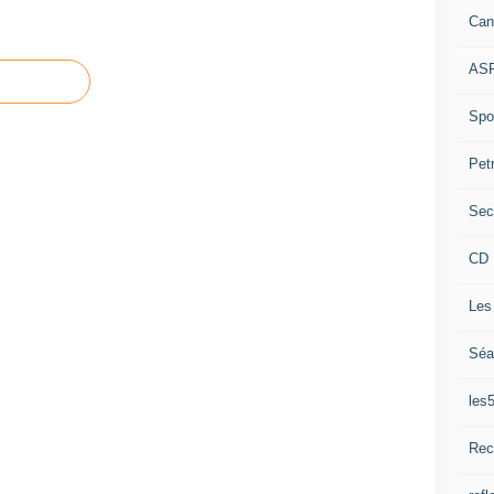
Can
ASP
Spor
Pet
Sec
CD 
Les
Séa
les
Rec