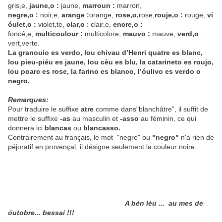
gris,e,
jaune,o :
jaune,
marroun :
marron,
negre,o :
noir,e,
arange :
orange,
rose,o,
rose,
rouje,o :
rouge,
vi
óulet,o :
violet,te,
clar,o
: clair,e,
encre,o :
foncé,e,
multicoulour :
multicolore,
mauvo :
mauve,
verd,o
:
vert,verte.
La granouio es verdo, lou chivau d’Henri quatre es blanc,
lou pieu-piéu es jaune, lou cèu es blu, la catarineto es roujo,
lou poarc es rose, la farino es blanco, l’óulivo es verdo o
negro.
Remarques:
Pour traduire le suffixe
atre
comme dans"blanchâtre", il suffit de
mettre le suffixe
-as
au masculin et
-asso
au féminin, ce qui
donnera ici
blancas
ou
blancasso.
Contrairement au français, le mot
"negre" ou
"negro"
n'a rien de
péjoratif en provençal, il désigne seulement la couleur noire.
A bèn lèu ...
au mes de
óutobre... bessai !!!