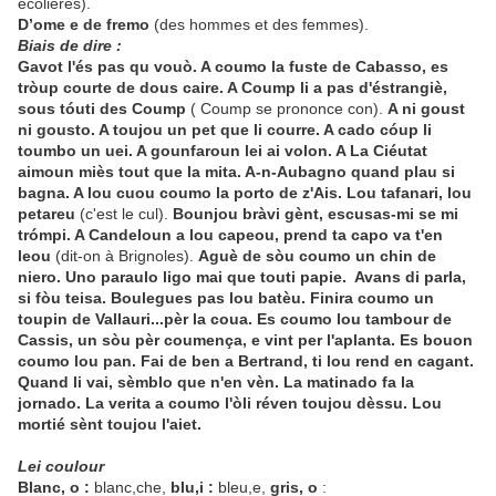
écolières).
D’ome e de fremo
(des hommes et des femmes).
Biais de dire :
Gavot l'és pas qu vouò. A coumo la fuste de Cabasso, es
tròup courte de dous caire. A Coump li a pas d'éstrangiè,
sous tóuti des Coump
( Coump se prononce con).
A ni goust
ni gousto. A toujou un pet que li courre. A cado cóup li
toumbo un uei. A gounfaroun lei ai volon. A La Ciéutat
aimoun miès tout que la mita. A-n-Aubagno quand plau si
bagna. A lou cuou coumo la porto de z'Ais. Lou tafanari, lou
petareu
(c'est le cul).
Bounjou bràvi gènt, escusas-mi se mi
trómpi. A Candeloun a lou capeou, prend ta capo va t'en
leou
(dit-on à Brignoles).
Aguè de sòu coumo un chin de
niero. Uno paraulo ligo mai que touti papie.
Avans di parla,
si fòu teisa. Boulegues pas lou batèu. Finira coumo un
toupin de Vallauri...pèr la coua. Es coumo lou tambour de
Cassis, un sòu pèr coumença, e vint per l'aplanta. Es bouon
coumo lou pan. Fai de ben a Bertrand, ti lou rend en cagant.
Quand li vai, sèmblo que n'en vèn. La matinado fa la
jornado. La verita a coumo l'òli réven toujou dèssu. Lou
mortié sènt toujou l'aiet.
Lei coulour
Blanc, o :
blanc,che,
blu,i :
bleu,e,
gris, o
: