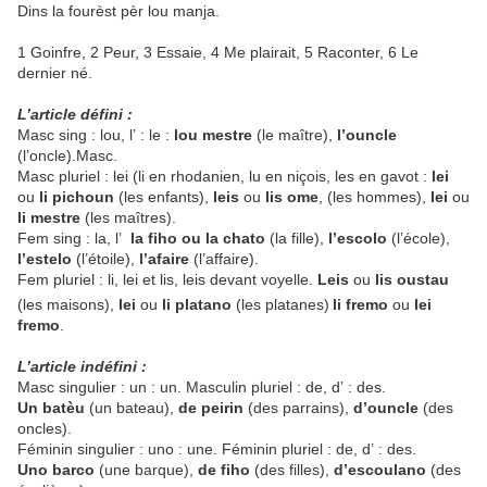
Dins la fourèst pèr lou manja.
1
Goinfre,
2
Peur,
3
Essaie,
4
Me plairait,
5
Raconter,
6
Le
dernier né.
L’article défini :
Masc sing : lou, l’ : le :
lou mestre
(le maître),
l’ouncle
(l’oncle).Masc.
Masc pluriel : lei (li en rhodanien, lu en niçois, les en gavot :
lei
ou
li pichoun
(les enfants),
leis
ou
lis ome
, (les hommes),
lei
ou
li mestre
(les maîtres).
Fem sing : la, l’
la fiho ou la chato
(la fille),
l’escolo
(l’école),
l’estelo
(l’étoile),
l’afaire
(l’affaire).
Fem pluriel : li, lei et lis, leis devant voyelle.
Leis
ou
lis oustau
(les maisons),
lei
ou
li platano
(les platanes)
li fremo
ou
lei
fremo
.
L’article indéfini :
Masc singulier : un : un. Masculin pluriel : de, d’ : des.
Un batèu
(un bateau),
de peirin
(des parrains),
d’ouncle
(des
oncles).
Féminin singulier : uno : une. Féminin pluriel : de, d’ : des.
Uno barco
(une barque),
de fiho
(des filles),
d’escoulano
(des