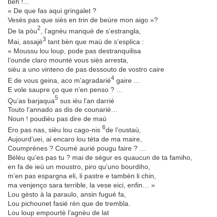
beh !...
« De que fas aqui gringalet ?
Vesès pas que siès en trin de beùre mon aigo »?
2
De la pòu
, l’agnèu manquè de s’estrangla,
3
Mai, assajè
tant bèn que maù de s’esplica :
« Moussu lou loup, pode pas destranquilisa
l’ounde claro mounté vous siès arresta,
sièu a uno vinteno de pas dessouto de vostro caire
4
E de vous geina, aco m’agradarié
gaire …
E vole saupre ço que n’en penso ? …
5
Qu’as barjaqua
sus ièu l’an darrié
Touto l’annado as dis de counarié…
Noun ! poudièu pas dire de maù
6
Ero pas nas, sièu lou cago-nis
de l’oustaù,
Aujourd’uei, ai encaro lou téta de ma maire,
Coumprènes ? Coumé aurié pougu faire ? …
Bélèu qu’es pas tu ? mai de ségur es quaucun de ta famiho,
en fa de ieù un moustro, piro qu’uno bourdiho,
m’en pas espargna eli, li pastre e tambèn li chin,
ma venjenço sara terrible, la vese eici, enfin… »
Lou gèsto à la paraulo, ansin fuguè fa,
Lou pichounet fasié rèn que de trembla.
Lou loup empourtè l’agnèu de lat