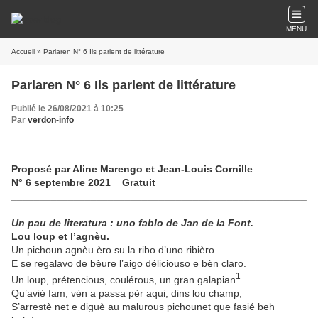
MENU
Accueil
» Parlaren N° 6 Ils parlent de littérature
Parlaren N° 6 Ils parlent de littérature
Publié le 26/08/2021 à 10:25
Par
verdon-info
Proposé par Aline Marengo et Jean-Louis Cornille
N° 6 septembre 2021
Gratuit
____________________________________________________
__________________
Un pau de literatura : uno fablo de Jan de la Font.
Lou loup et l’agnèu.
Un pichoun agnèu èro su la ribo d’uno ribièro
E se regalavo de bèure l’aigo déliciouso e bèn claro.
1
Un loup, prétencious, coulérous, un gran galapian
Qu’avié fam, vèn a passa pèr aqui, dins lou champ,
S’arrestè net e diguè au malurous pichounet que fasié beh