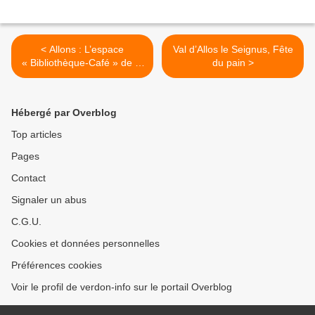
< Allons : L’espace
Val d’Allos le Seignus, Fête
« Bibliothèque-Café » de la
du pain >
commune a été inauguré ce
mercredi 21 juillet.
Hébergé par Overblog
Top articles
Pages
Contact
Signaler un abus
C.G.U.
Cookies et données personnelles
Préférences cookies
Voir le profil de verdon-info sur le portail Overblog