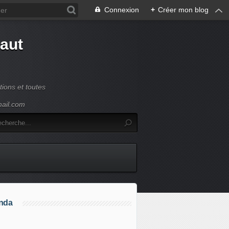
Connexion
+
Créer mon blog
Haut
ions et toutes
mail.com
nda