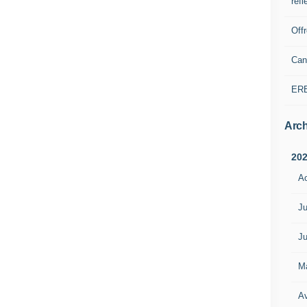
refl
Off
Can
ER
Arch
20
A
Ju
Ju
M
Av