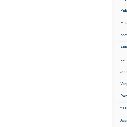
Publ
Mai
sec
Ann
Lam
Jou
Ver
Pay
flas
Ass