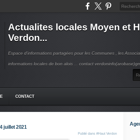
Actualites locales Moyen et 
Verdon...
Espace d'informations partagées pour les Communes , les Associat
informations locales de bon alois ... contact verdoninfo(arobase)g
HE
CONTACT
Age
juillet 2021
Publié dans
#Haut Verdon