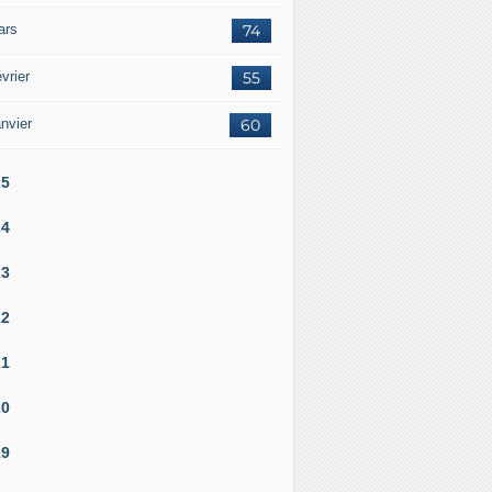
ars
74
vrier
55
nvier
60
25
24
23
22
21
20
19