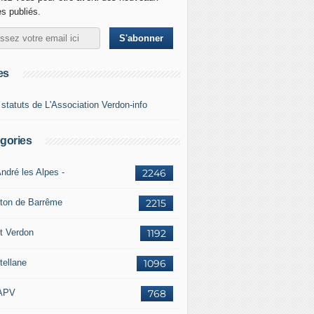
es publiés.
es
 statuts de L'Association Verdon-info
gories
ndré les Alpes -
2246
ton de Barrême
2215
t Verdon
1192
tellane
1096
APV
768