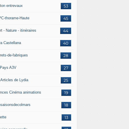
ton entrevaux
53
C-thorame-Haute
45
t - Nature - itinéraires
44
ra Castellana
40
rets-de-fabriques
28
Pays A3V
27
 Articles de Lydia
25
nces Cinéma animations
19
5saisonsdecolmars
18
ette
13