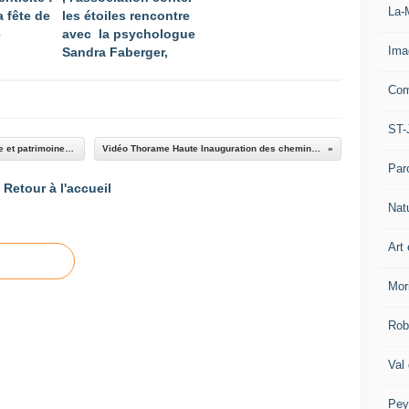
La-
a fête de
les étoiles rencontre
e
avec la psychologue
Ima
Sandra Faberger,
Com
ST-
Les 30 ans d’existence de l’association culture et patrimoine de Thorame Haute
Vidéo Thorame Haute Inauguration des chemins du patrimoine
Par
Retour à l'accueil
Nat
Art 
Mor
Rob
Val
Pey