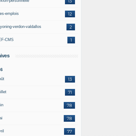
exion-personnelle
13
res-emplois
12
yoning-verdon-valdallos
2
EF-CMS
1
ives
26
oût
13
illet
71
in
78
ai
78
ril
77