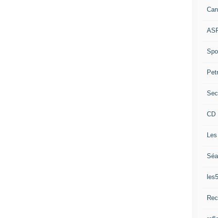
Can
ASP
Spor
Pet
Sec
CD 
Les
Séa
les
Rec