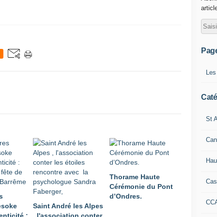
articl
Pag
Les
Caté
St A
Can
Hau
Thorame Haute
Cas
Cérémonie du Pont
s
d’Ondres.
CC
Mesoke
Saint André les Alpes
enticité :
, l'association conter