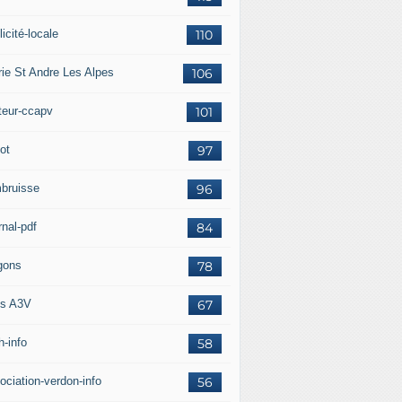
icité-locale
110
rie St Andre Les Alpes
106
teur-ccapv
101
ot
97
bruisse
96
rnal-pdf
84
gons
78
s A3V
67
h-info
58
ociation-verdon-info
56