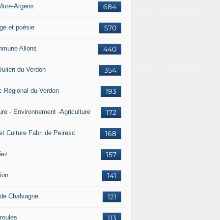
Mure-Argens
684
ge et poésie
570
mune Allons
440
Julien-du-Verdon
354
c Régional du Verdon
193
ure - Environnement -Agriculture
172
et Culture Fabri de Peiresc
168
iez
157
ion
141
 de Chalvagne
121
roules
113