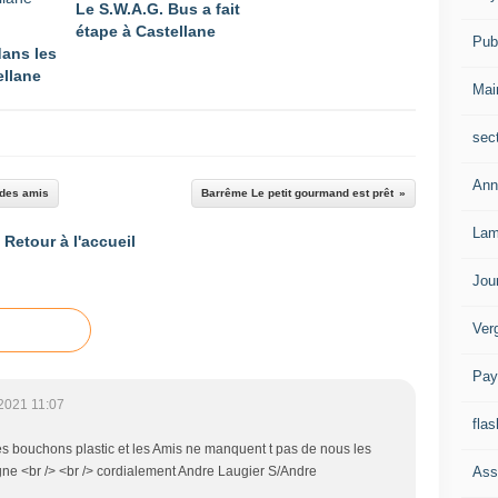
Le S.W.A.G. Bus a fait
étape à Castellane
Publ
dans les
ellane
Mai
sec
Ann
 des amis
Barrême Le petit gourmand est prêt
Lam
Retour à l'accueil
Jou
Ver
Pay
2021 11:07
flas
s bouchons plastic et les Amis ne manquent t pas de nous les
Ass
igne <br /> <br /> cordialement Andre Laugier S/Andre