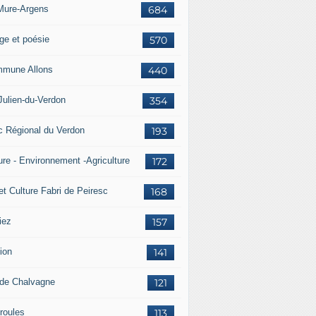
Mure-Argens
684
ge et poésie
570
mune Allons
440
Julien-du-Verdon
354
c Régional du Verdon
193
ure - Environnement -Agriculture
172
et Culture Fabri de Peiresc
168
iez
157
ion
141
 de Chalvagne
121
roules
113