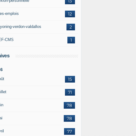
exion-personnelle
13
res-emplois
12
yoning-verdon-valdallos
2
EF-CMS
1
ives
26
oût
15
illet
71
in
78
ai
78
ril
77