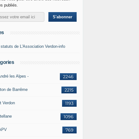
es publiés.
es
 statuts de L'Association Verdon-info
gories
ndré les Alpes -
2246
ton de Barrême
2215
t Verdon
1193
tellane
1096
APV
769