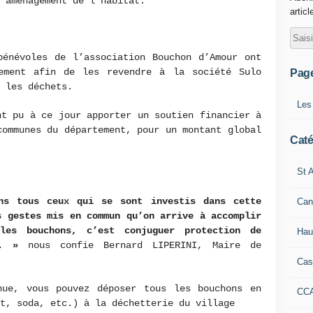
d’aménagement de l’habitat.
articl
bénévoles de l’association Bouchon d’Amour ont
ement afin de les revendre à la société Sulo
Pag
e les déchets.
Les
nt pu à ce jour apporter un soutien financier à
communes du département, pour un montant global
Caté
St A
ns tous ceux qui se sont investis dans cette
Can
s gestes mis en commun qu’on arrive à accomplir
les bouchons, c’est conjuguer protection de
Hau
é. »
nous confie Bernard LIPERINI, Maire de
Cas
nue, vous pouvez déposer tous les bouchons en
CC
it, soda, etc.) à la déchetterie du village