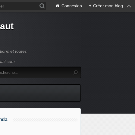
Connexion
+
Créer mon blog
Haut
ions et toutes
mail.com
nda