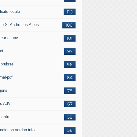
icité-locale
110
rie St Andre Les Alpes
106
teur-ccapv
101
ot
97
bruisse
96
rnal-pdf
84
gons
78
s A3V
67
h-info
58
ociation-verdon-info
56