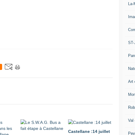
La-
Ima
Com
ST-
Par
Nat
Art 
Mor
Rob
Val
Castellane :14 juillet
Pey