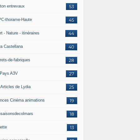
ton entrevaux
53
C-thorame-Haute
45
t - Nature - itinéraires
44
ra Castellana
40
rets-de-fabriques
28
Pays A3V
27
 Articles de Lydia
25
nces Cinéma animations
19
5saisonsdecolmars
18
ette
13