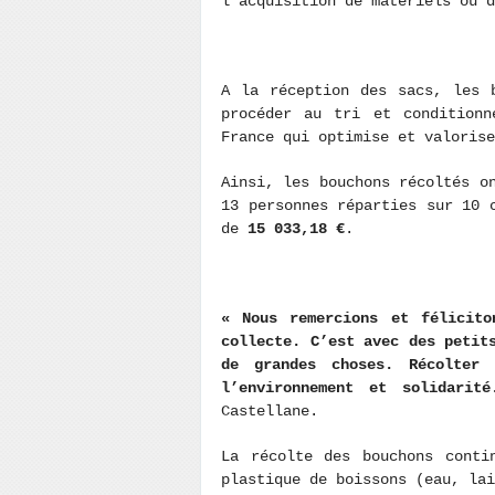
l’acquisition de matériels ou 
A la réception des sacs, les 
procéder au tri et conditionn
France qui optimise et valoris
Ainsi, les bouchons récoltés o
13 personnes réparties sur 10 
de
15 033,18 €
.
« Nous remercions et félicito
collecte. C’est avec des petit
de grandes choses. Récolter 
l’environnement et solidarit
Castellane.
La récolte des bouchons conti
plastique de boissons (eau, la