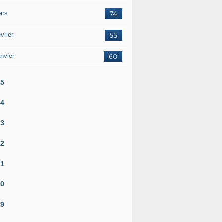
ars
74
vrier
55
nvier
60
25
24
23
22
21
20
19