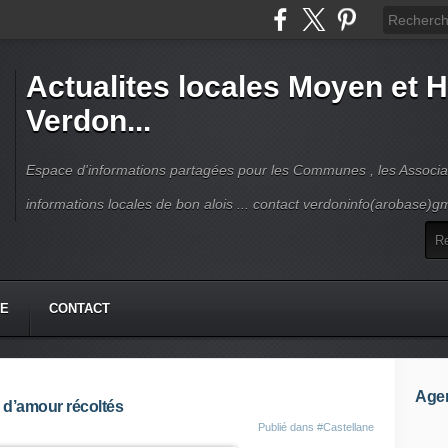
Actualites locales Moyen et 
Verdon...
Espace d'informations partagées pour les Communes , les Associat
informations locales de bon alois ... contact verdoninfo(arobase)g
HE
CONTACT
Age
 d’amour récoltés
Publié dans
#Castellane