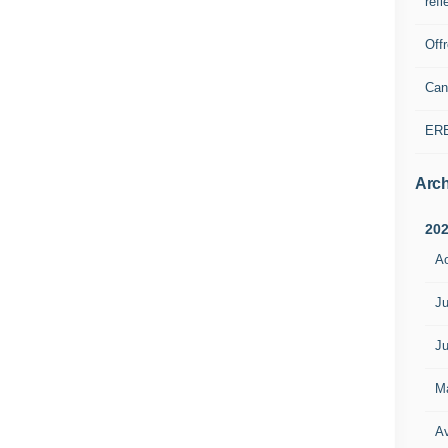
refl
Off
Can
ER
Arch
20
A
Ju
Ju
M
Av