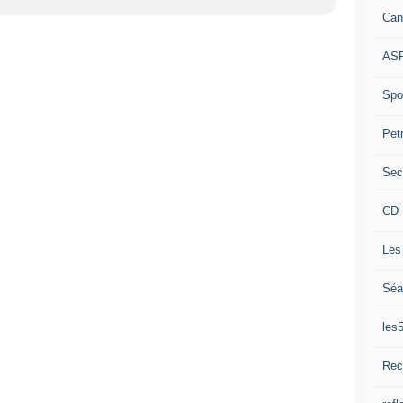
Can
ASP
Spor
Pet
Sec
CD 
Les
Séa
les
Rec