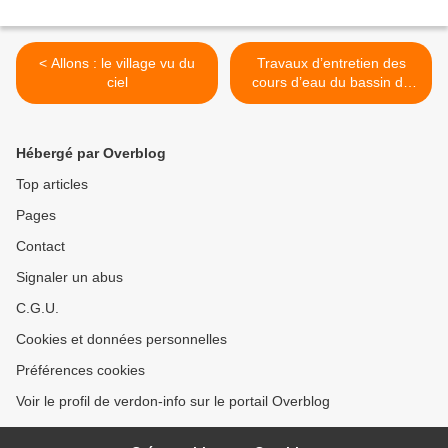
< Allons : le village vu du
Travaux d’entretien des
ciel
cours d’eau du bassin du
Verdon Plus de 26 km
réalisés sur le Colostre et le
Malaurie >
Hébergé par Overblog
Top articles
Pages
Contact
Signaler un abus
C.G.U.
Cookies et données personnelles
Préférences cookies
Voir le profil de verdon-info sur le portail Overblog