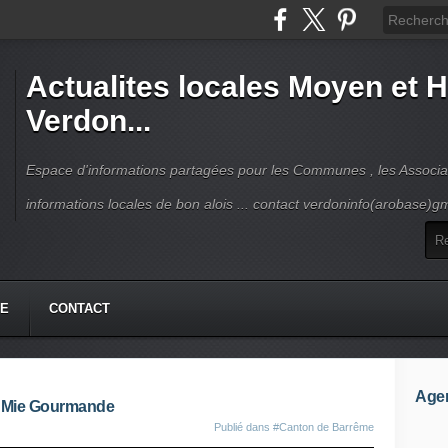
Actualites locales Moyen et 
Verdon...
Espace d'informations partagées pour les Communes , les Associat
informations locales de bon alois ... contact verdoninfo(arobase)g
HE
CONTACT
Age
Ma Mie Gourmande
Publié dans
#Canton de Barrême