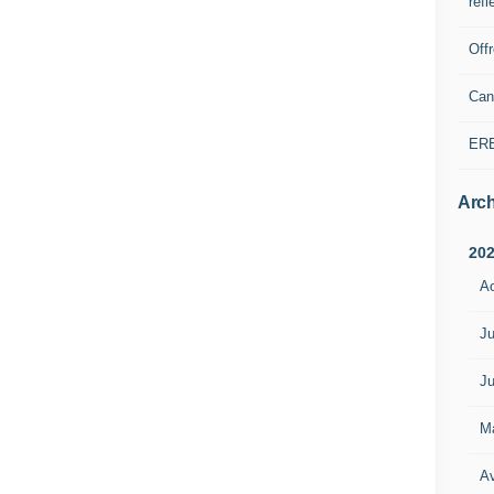
refl
Off
Can
ER
Arch
20
A
Ju
Ju
M
Av