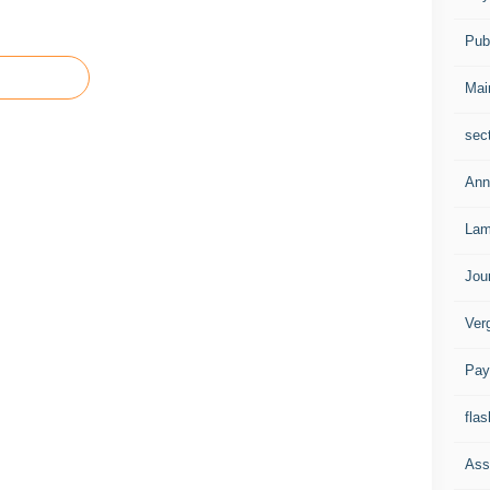
Publ
Mai
sec
Ann
Lam
Jou
Ver
Pay
flas
Ass