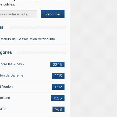
es publiés.
es
 statuts de L'Association Verdon-info
gories
ndré les Alpes -
2246
ton de Barrême
2215
t Verdon
1192
tellane
1096
APV
768