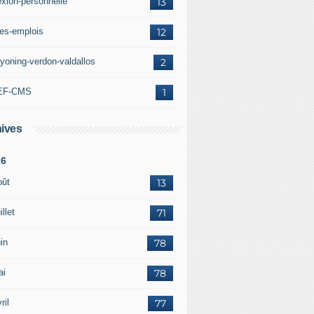
exion-personnelle
13
res-emplois
12
yoning-verdon-valdallos
2
EF-CMS
1
ives
26
oût
13
illet
71
in
78
ai
78
ril
77