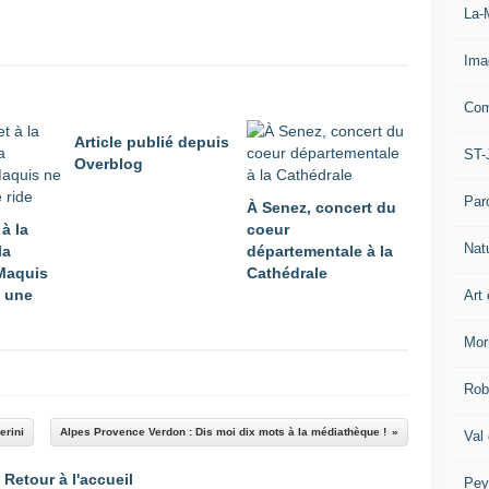
La-
Ima
Com
Article publié depuis
ST-
Overblog
Par
À Senez, concert du
 à la
coeur
Nat
la
départementale à la
Maquis
Cathédrale
 une
Art 
Mor
Rob
erini
Alpes Provence Verdon : Dis moi dix mots à la médiathèque !
Val
Retour à l'accueil
Pey