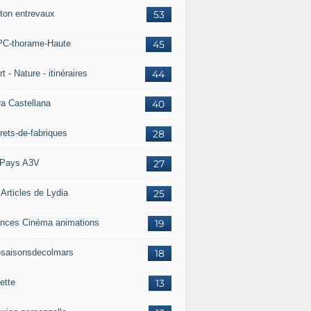
ton entrevaux
53
C-thorame-Haute
45
t - Nature - itinéraires
44
ra Castellana
40
rets-de-fabriques
28
Pays A3V
27
 Articles de Lydia
25
nces Cinéma animations
19
5saisonsdecolmars
18
ette
13