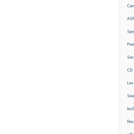
Can
ASP
Spor
Pet
Sec
CD 
Les
Séa
les
Rec