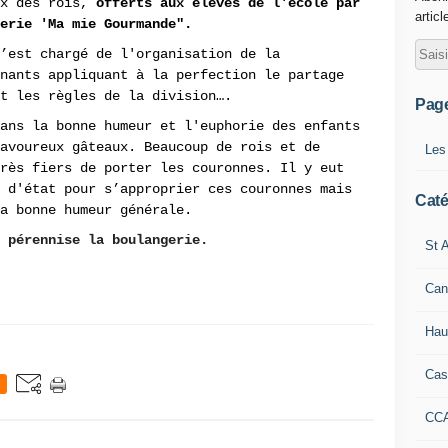
ux des rois,
offerts aux élèves de l'école par
articl
gerie 'Ma mie Gourmande".
’est chargé de l'organisation de la
nants appliquant à la perfection le partage
t les règles de la division….
Pag
ans la bonne humeur et l'euphorie des enfants
savoureux gâteaux. Beaucoup de rois et de
Les
rès fiers de porter les couronnes. Il y eut
 d'état pour s’approprier ces couronnes mais
Caté
la bonne humeur générale.
 pérennise la boulangerie.
St A
Can
Hau
Cas
CC