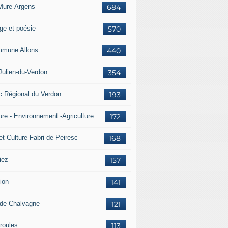
Mure-Argens
684
ge et poésie
570
mune Allons
440
Julien-du-Verdon
354
c Régional du Verdon
193
ure - Environnement -Agriculture
172
et Culture Fabri de Peiresc
168
iez
157
ion
141
 de Chalvagne
121
roules
113