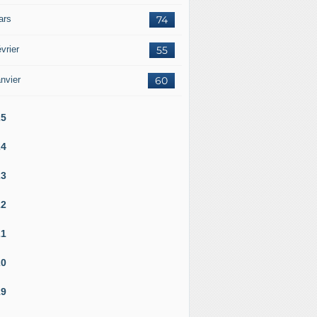
ars
74
vrier
55
nvier
60
25
24
23
22
21
20
19