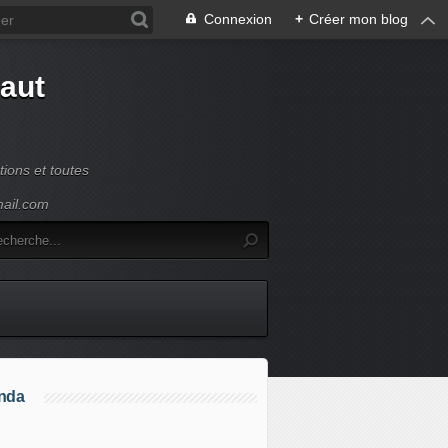
Connexion
+
Créer mon blog
Haut
ions et toutes
mail.com
nda