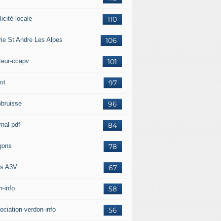
icité-locale
110
rie St Andre Les Alpes
106
teur-ccapv
101
ot
97
bruisse
96
rnal-pdf
84
gons
78
s A3V
67
h-info
58
ociation-verdon-info
56