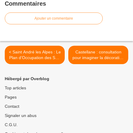
Commentaires
Ajouter un commentaire
< Saint André les Alpes : Le
Castellane : consultation
Plan d’Occupation des Sols
pour imaginer la décoration
mis à disposition du public
du rond point , route de
Digne les Bains >
Hébergé par Overblog
Top articles
Pages
Contact
Signaler un abus
C.G.U.