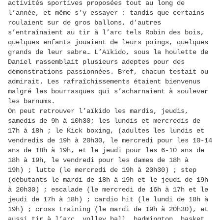
activités sportives proposées tout au long de
l’année, et même s’y essayer : tandis que certains
roulaient sur de gros ballons, d’autres
s’entraînaient au tir à l’arc tels Robin des bois,
quelques enfants jouaient de leurs poings, quelques
grands de leur sabre… L’Aïkido, sous la houlette de
Daniel rassemblait plusieurs adeptes pour des
démonstrations passionnées. Bref, chacun testait ou
admirait. Les rafraîchissements étaient bienvenus
malgré les bourrasques qui s’acharnaient à soulever
les barnums.
On peut retrouver l’aïkido les mardis, jeudis,
samedis de 9h à 10h30; les lundis et mercredis de
17h à 18h ; le Kick boxing, (adultes les lundis et
vendredis de 19h à 20h30, le mercredi pour les 10-14
ans de 18h à 19h, et le jeudi pour les 6-10 ans de
18h à 19h, le vendredi pour les dames de 18h à
19h) ; lutte (le mercredi de 19h à 20h30) ; step
(débutants le mardi de 18h à 19h et le jeudi de 19h
à 20h30) ; escalade (le mercredi de 16h à 17h et le
jeudi de 17h à 18h) ; cardio hit (le lundi de 18h à
19h) ; cross training (le mardi de 19h à 20h30), et
aussi tir à l’arc, volley ball, badmington, basket