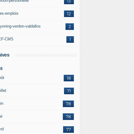
exion-personnelle
13
res-emplois
12
yoning-verdon-valdallos
2
EF-CMS
1
ives
26
oût
18
illet
71
in
78
ai
78
ril
77