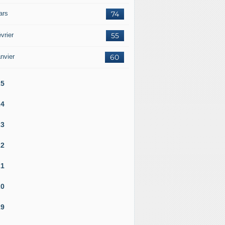
ars
74
vrier
55
nvier
60
25
24
23
22
21
20
19