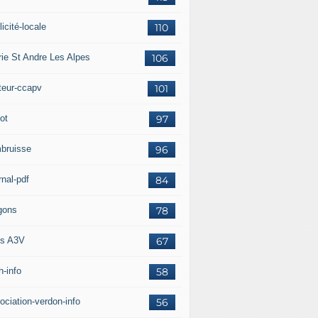
icité-locale
110
rie St Andre Les Alpes
106
teur-ccapv
101
ot
97
bruisse
96
rnal-pdf
84
gons
78
s A3V
67
h-info
58
ociation-verdon-info
56