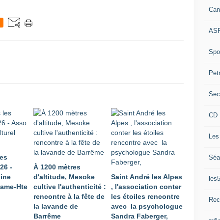
Can
ASP
Spor
Pet
Sec
CD 
Les
les
Séa
26 -
À 1200 mètres
ine
d'altitude, Mesoke
Saint André les Alpes
les
rame-Hte
cultive l'authenticité :
, l'association conter
rencontre à la fête de
les étoiles rencontre
Rec
la lavande de
avec la psychologue
Barrême
Sandra Faberger,