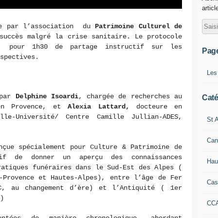
articl
ée par l’association du
Patrimoine Culturel de
uccès malgré la crise sanitaire. Le protocole
 pour 1h30 de partage instructif sur les
Pag
spectives.
Les
par
Delphine Isoardi
, chargée de recherches au
Caté
 en Provence, et
Alexia Lattard,
docteure en
ille-Université/ Centre Camille Jullian-ADES,
St A
Can
nçue spécialement pour Culture & Patrimoine de
tif de donner un aperçu des connaissances
Hau
ratiques funéraires dans le Sud-Est des Alpes (
-Provence et Hautes-Alpes), entre l’âge de Fer
Cas
C, au changement d’ère) et l’Antiquité ( 1er
)
CC
ntées de manière chronologique, abordant