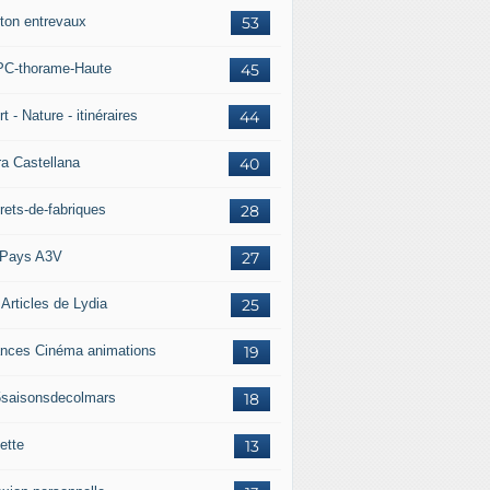
ton entrevaux
53
C-thorame-Haute
45
t - Nature - itinéraires
44
ra Castellana
40
rets-de-fabriques
28
Pays A3V
27
 Articles de Lydia
25
nces Cinéma animations
19
5saisonsdecolmars
18
ette
13