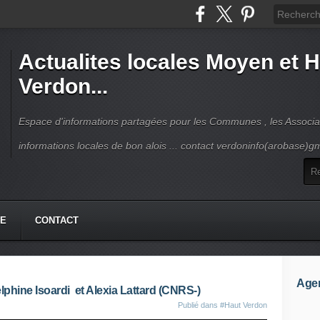
Actualites locales Moyen et 
Verdon...
Espace d'informations partagées pour les Communes , les Associat
informations locales de bon alois ... contact verdoninfo(arobase)g
HE
CONTACT
Age
hine Isoardi et Alexia Lattard (CNRS-)
Publié dans
#Haut Verdon