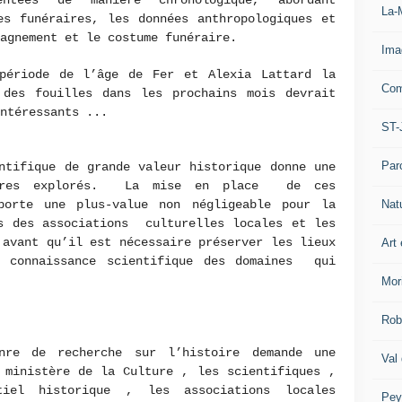
La-
es funéraires, les données anthropologiques et
agnement et le costume funéraire.
Ima
période de l’âge de Fer et Alexia Lattard la
Com
 des fouilles dans les prochains mois devrait
intéressants ...
ST-
Par
ntifique de grande valeur historique donne une
toires explorés. La mise en place de ces
porte une plus-value non négligeable pour la
Nat
ns des associations culturelles locales et les
 avant qu’il est nécessaire préserver les lieux
Art 
a connaissance scientifique des domaines qui
Mor
Rob
e de recherche sur l’histoire demande une
Val
 ministère de la Culture , les scientifiques ,
iel historique , les associations locales
Pey