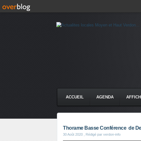
ACCUEIL
AGENDA
AFFIC
Thorame Basse Conférence de Delp
30 Août 2020
, Rédigé par verdon-info