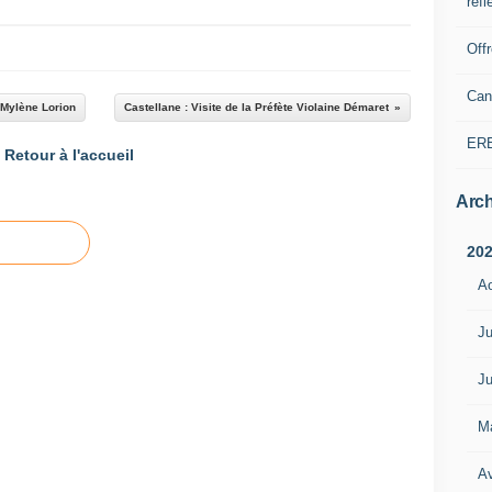
refl
Off
Can
 Mylène Lorion
Castellane : Visite de la Préfète Violaine Démaret
ER
Retour à l'accueil
Arch
20
A
Ju
Ju
M
Av