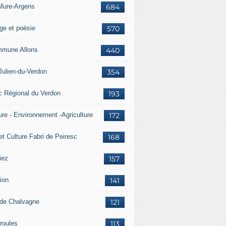
Mure-Argens
684
ge et poésie
570
mune Allons
440
Julien-du-Verdon
354
c Régional du Verdon
193
ure - Environnement -Agriculture
172
et Culture Fabri de Peiresc
168
iez
157
ion
141
 de Chalvagne
121
roules
113