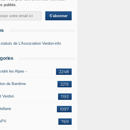
es publiés.
es
 statuts de L'Association Verdon-info
gories
ndré les Alpes -
2248
ton de Barrême
2215
t Verdon
1193
tellane
1097
APV
769