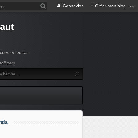
Connexion
+
Créer mon blog
Haut
ions et toutes
mail.com
nda