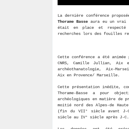
La dernière conférence propos
Thorame Basse
aura eu un vrai s
était en place et respecté
recherches lors des fouilles re
Cette conférence a été animée 
CNRS, Camille Jullian, Aix
archéothanatologie, Aix-Marse
Aix en Provence/ Marseille.
Cette présentation inédite, co
Thorame-Basse a pour objec
archéologiques en matière de p
moitié nord des Alpes-de Haute
(fin du VII° siècle avant J-
siècle au IV° siècle après J-C.
Les données ont été prése