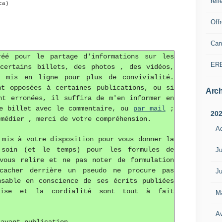
refl
ca)
Off
Can
réé pour le partage d'informations sur les
ER
 certains billets, des photos , des vidéos,
 mis en ligne pour plus de convivialité.
nt opposées à certaines publications, ou si
Arch
nt erronées, il suffira de m'en informer en
le billet avec le commentaire, ou
par mail
;
20
emédier , merci de votre compréhension.
A
mis à votre disposition pour vous donner la
 soin (et le temps) pour les formules de
Ju
vous relire et ne pas noter de formulation
cacher derrière un pseudo ne procure pas
Ju
nsable en conscience de ses écrits publiées
ise et la cordialité sont tout à fait
M
Av