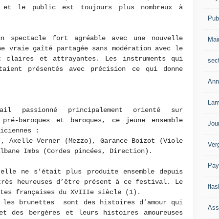
e et le public est toujours plus nombreux à
Publ
n spectacle fort agréable avec une nouvelle
Mai
ne vraie gaîté partagée sans modération avec le
t claires et attrayantes. Les instruments qui
sec
taient présentés avec précision ce qui donne
Ann
Lam
il passionné principalement orienté sur
 pré-baroques et baroques, ce jeune ensemble
Jou
siciennes :
, Axelle Verner (Mezzo), Garance Boizot (Viole
Ver
lbane Imbs (Cordes pincées, Direction).
Pay
’elle ne s’était plus produite ensemble depuis
très heureuses d’être présent à ce festival. Le
flas
ttes françaises du XVIIIe siècle (1).
 les brunettes sont des histoires d’amour qui
Ass
et des bergères et leurs histoires amoureuses