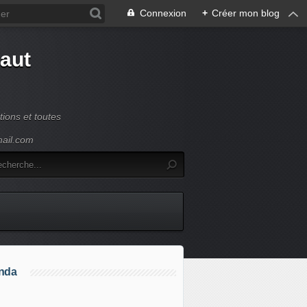
Connexion
+
Créer mon blog
Haut
ions et toutes
mail.com
nda