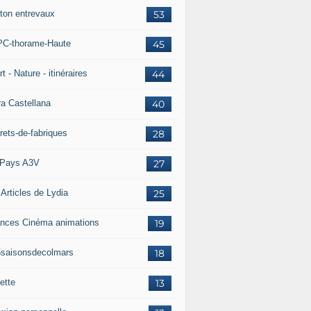
ton entrevaux
53
C-thorame-Haute
45
t - Nature - itinéraires
44
ra Castellana
40
rets-de-fabriques
28
Pays A3V
27
 Articles de Lydia
25
nces Cinéma animations
19
5saisonsdecolmars
18
ette
13