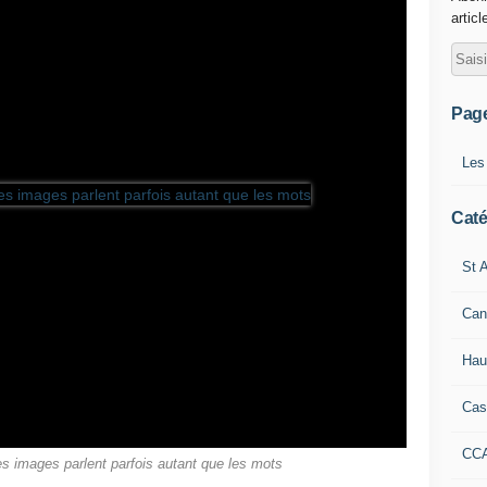
articl
Pag
Les
Caté
St A
Can
Hau
Cas
CC
es images parlent parfois autant que les mots