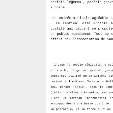
parfois légères , parfois grav
à boire.
Une soirée musicale agréable e
. Le Festival Asse Arcadie a
qualité qui peuvent se propuls
un public passionné. Tout se 
offert par l’association de Sa
(1)Dans la poésie médiévale, c'est
et simple, image qui perdure jus
toutefois utilisé qu'au XVIIème si
revient à l'éditeur Christophe Bal
beau berger Tircis", dans le Sept
(1628) : « Hélas ! Brunette, mes a
C’est un morceau instrumental e
accompagnées d’une basse continue. 
la pastorale, et la forme suit ou 