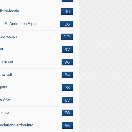
icité-locale
110
rie St Andre Les Alpes
106
teur-ccapv
101
ot
97
bruisse
96
rnal-pdf
84
gons
78
s A3V
67
h-info
58
ociation-verdon-info
56