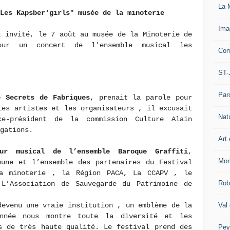
La-
"Les Kapsber'girls" musée de la minoterie
Ima
 invité, le 7 août au musée de la Minoterie de
r un concert de l'ensemble musical les
Com
ST-
Par
e Secrets de Fabriques,
prenait la parole pour
les artistes et les organisateurs , il excusait
Nat
-président de la commission Culture Alain
igations.
Art 
r musical de l’ensemble Baroque Graffiti
,
Mor
mune et l’ensemble des partenaires du Festival
a minoterie , la Région PACA, La CCAPV , le
Rob
L’Association de Sauvegarde du Patrimoine de
Val
evenu une vraie institution , un emblème de la
année nous montre toute la diversité et les
s de très haute qualité. Le festival prend des
Pey