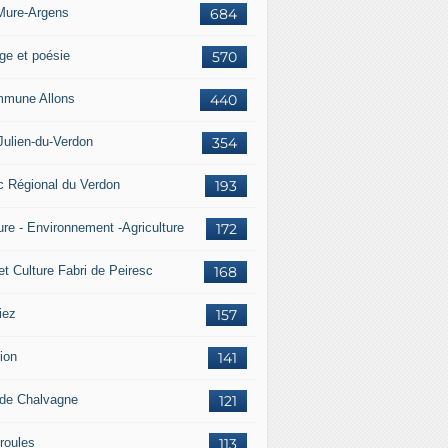
Mure-Argens
684
ge et poésie
570
mune Allons
440
Julien-du-Verdon
354
c Régional du Verdon
193
ure - Environnement -Agriculture
172
et Culture Fabri de Peiresc
168
iez
157
ion
141
 de Chalvagne
121
roules
113