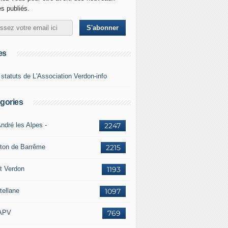
es publiés.
es
 statuts de L'Association Verdon-info
gories
ndré les Alpes -
2247
ton de Barrême
2215
t Verdon
1193
tellane
1097
APV
769