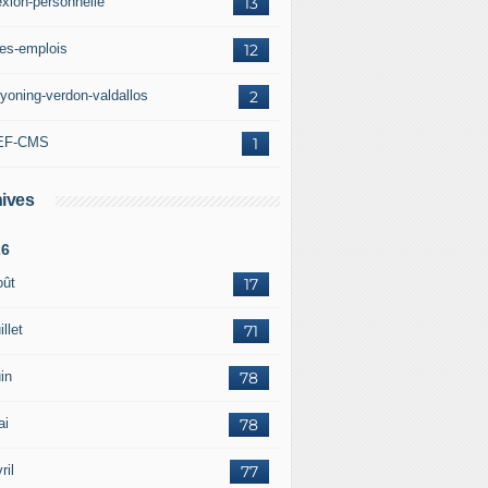
exion-personnelle
13
res-emplois
12
yoning-verdon-valdallos
2
EF-CMS
1
ives
26
oût
17
illet
71
in
78
ai
78
ril
77