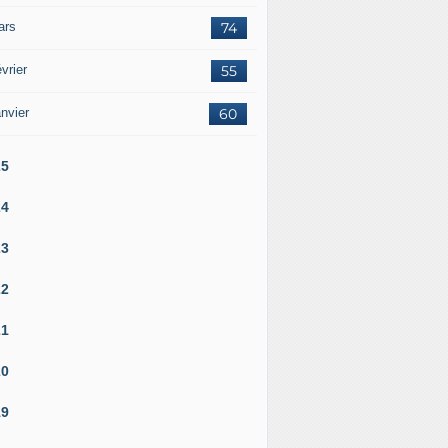
ars
74
vrier
55
nvier
60
25
24
23
22
21
20
19