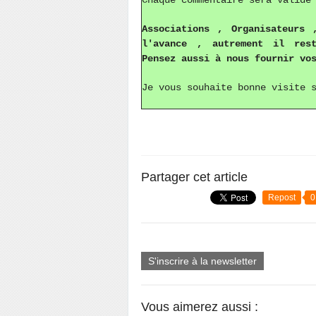
Chaque commentaire sera validé
Associations , Organisateurs
l'avance , autrement il rest
Pensez aussi à nous fournir vo
Je vous souhaite bonne visite 
Partager cet article
Repost
0
S'inscrire à la newsletter
Vous aimerez aussi :