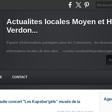
Actualites locales Moyen et 
Verdon...
Espace d'informations partagées pour les Communes , les Associat
informations locales de bon alois ... contact verdoninfo(arobase)g
HE
CONTACT
Age
adie concert "Les Kapsber'girls" musée de la
Publié dans
#La-Mure-Argens