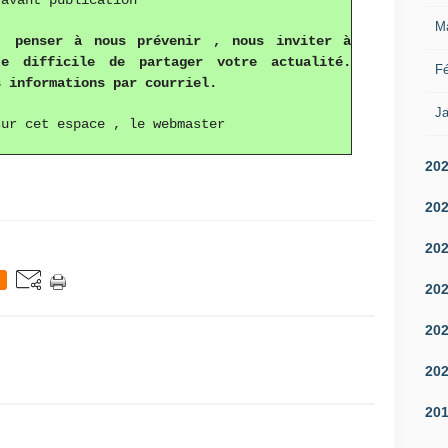
 avant publication
M
 , penser à nous prévenir , nous inviter à
e difficile de partager votre actualité.
Fé
s informations par courriel.
Ja
sur cet espace , le webmaster
20
20
20
20
20
20
20