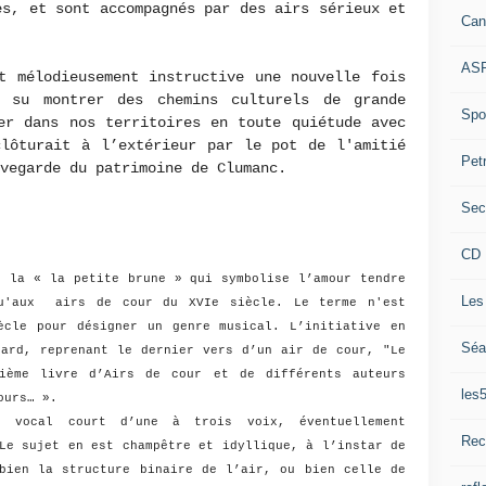
es, et sont accompagnés par des airs sérieux et
Can
ASP
t mélodieusement instructive une nouvelle fois
 su montrer des chemins culturels de grande
Spor
er dans nos territoires en toute quiétude avec
clôturait à l’extérieur par le pot de l'amitié
Pet
uvegarde du patrimoine de Clumanc.
Sec
CD 
 la « la petite brune » qui symbolise l’amour tendre
Les
qu'aux airs de cour du XVIe siècle. Le terme n'est
ècle pour désigner un genre musical. L’initiative en
Séa
lard, reprenant le dernier vers d’un air de cour, "Le
ième livre d’Airs de cour et de différents auteurs
les
mours… ».
t vocal court d’une à trois voix, éventuellement
Rec
Le sujet en est champêtre et idyllique, à l’instar de
bien la structure binaire de l’air, ou bien celle de