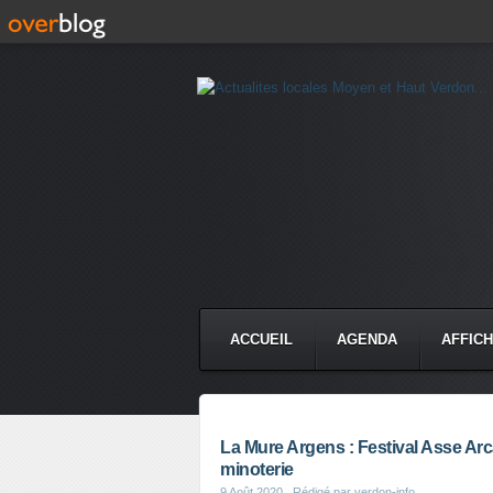
ACCUEIL
AGENDA
AFFIC
La Mure Argens : Festival Asse Arc
minoterie
9 Août 2020
, Rédigé par verdon-info