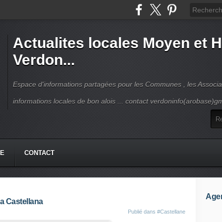
Actualites locales Moyen et 
Verdon...
Espace d'informations partagées pour les Communes , les Associat
informations locales de bon alois ... contact verdoninfo(arobase)g
HE
CONTACT
Age
ra Castellana
Publié dans
#Castellane