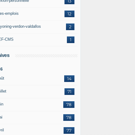
exion-personnelle
13
res-emplois
12
yoning-verdon-valdallos
2
EF-CMS
1
ives
26
oût
14
illet
71
in
78
ai
78
ril
77