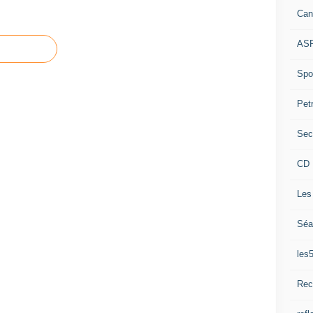
Can
ASP
Spor
Pet
Sec
CD 
Les
Séa
les
Rec