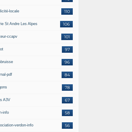
icité-locale
110
rie St Andre Les Alpes
106
teur-ccapv
101
ot
97
bruisse
96
rnal-pdf
84
gons
78
s A3V
67
h-info
58
ociation-verdon-info
56