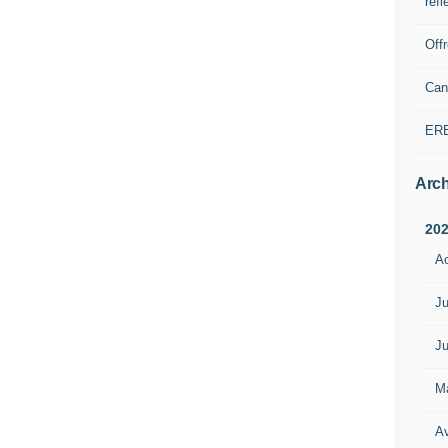
refl
Off
Can
ER
Arch
20
A
Ju
Ju
M
Av