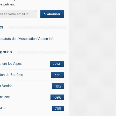
es publiés.
es
 statuts de L'Association Verdon-info
gories
ndré les Alpes -
2246
ton de Barrême
2215
t Verdon
1192
tellane
1096
APV
769