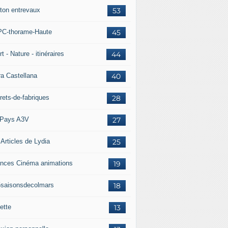
ton entrevaux
53
C-thorame-Haute
45
t - Nature - itinéraires
44
ra Castellana
40
rets-de-fabriques
28
Pays A3V
27
 Articles de Lydia
25
nces Cinéma animations
19
5saisonsdecolmars
18
ette
13