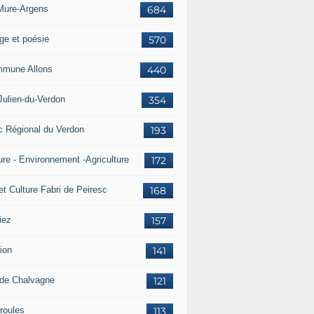
Mure-Argens
684
ge et poésie
570
mune Allons
440
Julien-du-Verdon
354
c Régional du Verdon
193
ure - Environnement -Agriculture
172
et Culture Fabri de Peiresc
168
iez
157
ion
141
 de Chalvagne
121
roules
113