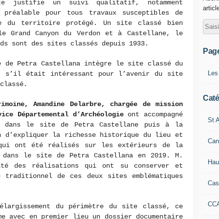
te justifie un suivi qualitatif, notamment
articl
 préalable pour tous travaux susceptibles de
e du territoire protégé. Un site classé bien
le Grand Canyon du Verdon et à Castellane, le
rds sont des sites classés depuis 1933.
Pag
e de Petra Castellana intègre le site classé du
Les
t s’il était intéressant pour l’avenir du site
 classé.
Caté
rimoine, Amandine Delarbre, chargée de mission
vice Départemental d’Archéologie
ont accompagné
St A
s dans le site de Petra Castellane puis à la
n d’expliquer la richesse historique du lieu et
Can
qui ont été réalisés sur les extérieurs de la
 dans le site de Petra Castellana en 2019. M.
Hau
ité des réalisations qui ont su conserver et
e traditionnel de ces deux sites emblématiques
Cas
CC
élargissement du périmètre du site classé, ce
me avec en premier lieu un dossier documentaire