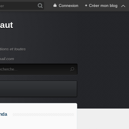
Connexion
+
Créer mon blog
Haut
ions et toutes
mail.com
nda