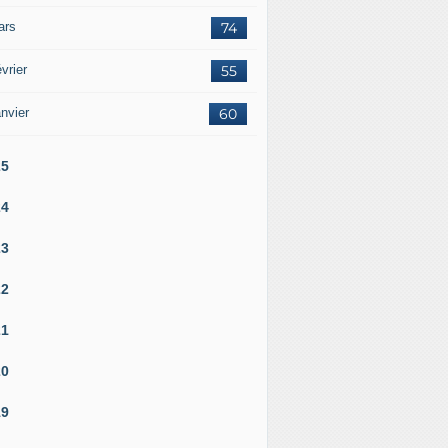
ars
74
vrier
55
nvier
60
25
24
23
22
21
20
19