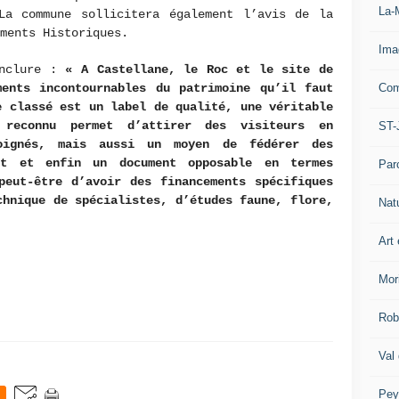
La-
La commune sollicitera également l’avis de la
uments Historiques.
Ima
nclure :
« A Castellane, le Roc et le site de
Com
ments incontournables du patrimoine qu’il faut
e classé est un label de qualité, une véritable
 reconnu permet d’attirer des visiteurs en
ST-
soignés, mais aussi un moyen de fédérer des
et et enfin un document opposable en termes
Par
peut-être d’avoir des financements spécifiques
chnique de spécialistes, d’études faune, flore,
Nat
Art 
Mor
Rob
Val
Pey