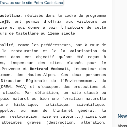
astellana,
réalisés dans le cadre du programme
ce]S
, ont permis d’offrir aux visiteurs un
risé et qui donne à voir l’histoire de cette
eurs de Castellane au 11ème siècle.
palité, comme les prédécesseurs, ont à cœur de
 la restauration et le la valorisation du
’est dans cet objectif qu’ont été reçus à
es,
inspecteur des sites classés pour le
e-Provence et
Bertrand Vedovati,
inspecteur des
tement des Hautes-Alpes. Ces deux personnes
irection Régionale de l’Environnement, de
(DREAL PACA) et s’occupent des protections et
s classés. Par définition, un site classé ou
pace naturel ou bien une formation naturelle
ère historique, artistique, scientifique,
appelle, au nom de l'intérêt général, la
News
ien, restauration, mise en valeur...) ainsi que
tteintes graves (destruction, altération,
Abonn