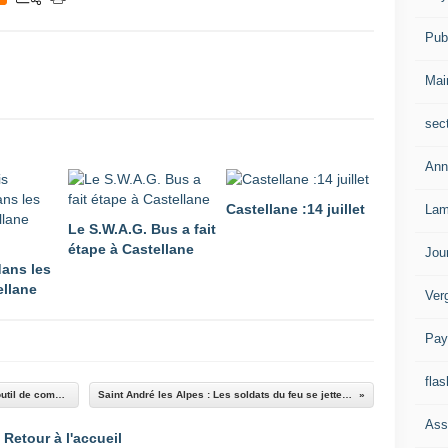
Publ
Mai
sec
Ann
Castellane :14 juillet
Lam
Le S.W.A.G. Bus a fait
étape à Castellane
Jou
dans les
ellane
Ver
Pay
flas
Castellane : la commune se dote d’un nouvel outil de communication
Saint André les Alpes : Les soldats du feu se jettent à l’eau
Ass
Retour à l'accueil