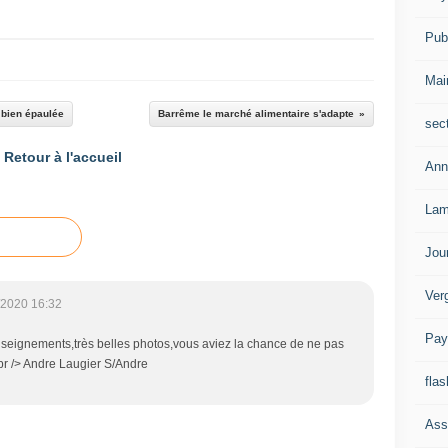
Publ
Mai
é bien épaulée
Barrême le marché alimentaire s'adapte
sec
Retour à l'accueil
Ann
Lam
Jou
Ver
/2020 16:32
Pay
nseignements,très belles photos,vous aviez la chance de ne pas
br /> Andre Laugier S/Andre
flas
Ass