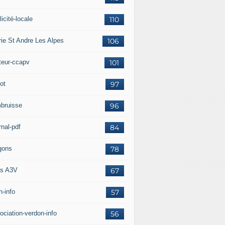
icité-locale
110
rie St Andre Les Alpes
106
teur-ccapv
101
ot
97
bruisse
96
rnal-pdf
84
gons
78
s A3V
67
h-info
57
ociation-verdon-info
56