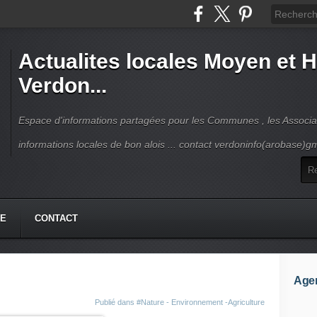
Actualites locales Moyen et 
Verdon...
Espace d'informations partagées pour les Communes , les Associat
informations locales de bon alois ... contact verdoninfo(arobase)g
HE
CONTACT
Age
Publié dans
#Nature - Environnement -Agriculture