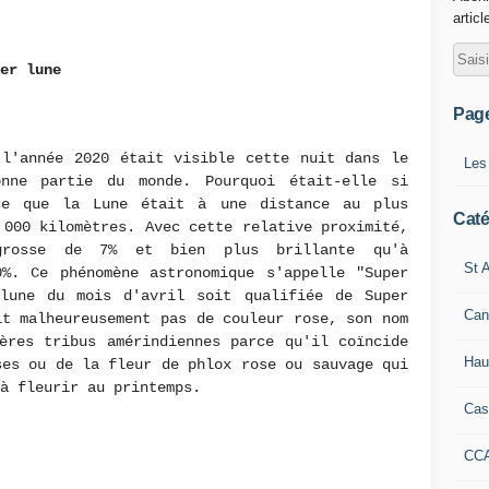
articl
per lune
Pag
 l'année 2020 était visible cette nuit dans le
Les
nne partie du monde. Pourquoi était-elle si
ce que la Lune était à une distance au plus
Caté
 000 kilomètres. Avec cette relative proximité,
grosse de 7% et bien plus brillante qu'à
St A
0%. Ce phénomène astronomique s'appelle "Super
lune du mois d'avril soit qualifiée de Super
Can
it malheureusement pas de couleur rose, son nom
ères tribus amérindiennes parce qu'il coïncide
Hau
ses ou de la fleur de phlox rose ou sauvage qui
à fleurir au printemps.
Cas
CC