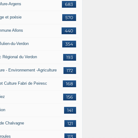
Mure-Argens
683
ge et poésie
570
mune Allons
440
Julien-du-Verdon
354
c Régional du Verdon
193
ure - Environnement -Agriculture
172
et Culture Fabri de Peiresc
168
iez
156
ion
141
 de Chalvagne
121
roules
113