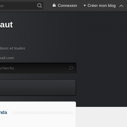
Connexion
+
Créer mon blog
Haut
ions et toutes
mail.com
nda