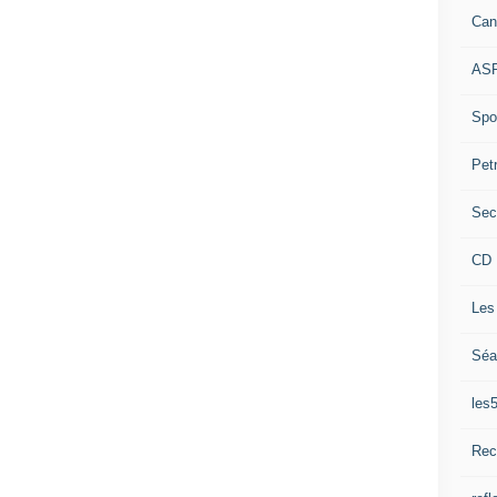
Can
ASP
Spor
Pet
Sec
CD 
Les
Séa
les
Rec