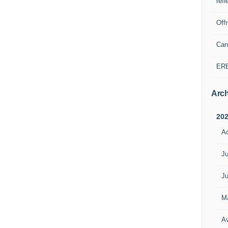
refl
Off
Can
ER
Arch
20
A
Ju
Ju
M
Av