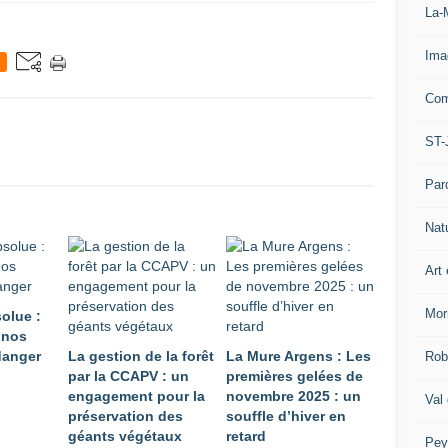
La-
Ima
Com
ST-
Par
Nat
Art 
Mor
olue :
 nos
danger
La gestion de la forêt
La Mure Argens : Les
Rob
par la CCAPV : un
premières gelées de
engagement pour la
novembre 2025 : un
Val
préservation des
souffle d’hiver en
géants végétaux
retard
Pey