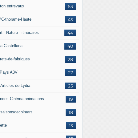
ton entrevaux
53
C-thorame-Haute
45
t - Nature - itinéraires
44
ra Castellana
40
rets-de-fabriques
28
Pays A3V
27
 Articles de Lydia
25
nces Cinéma animations
19
5saisonsdecolmars
18
ette
13