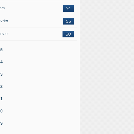
ars
74
vrier
55
nvier
60
25
24
23
22
21
20
19