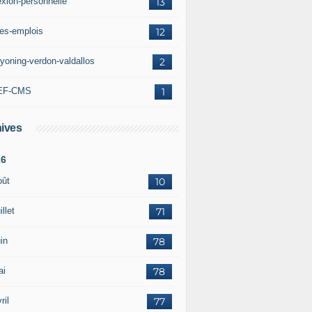
exion-personnelle
13
res-emplois
12
yoning-verdon-valdallos
2
EF-CMS
1
ives
26
oût
10
illet
71
in
78
ai
78
ril
77