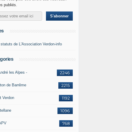
es publiés.
es
 statuts de L'Association Verdon-info
gories
ndré les Alpes -
2246
ton de Barrême
2215
t Verdon
1192
tellane
1096
APV
768