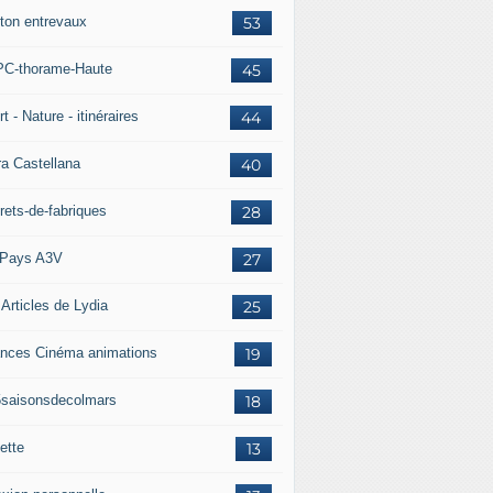
ton entrevaux
53
C-thorame-Haute
45
t - Nature - itinéraires
44
ra Castellana
40
rets-de-fabriques
28
Pays A3V
27
 Articles de Lydia
25
nces Cinéma animations
19
5saisonsdecolmars
18
ette
13