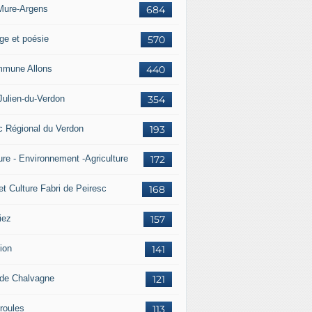
Mure-Argens
684
ge et poésie
570
mune Allons
440
Julien-du-Verdon
354
c Régional du Verdon
193
ure - Environnement -Agriculture
172
et Culture Fabri de Peiresc
168
iez
157
ion
141
 de Chalvagne
121
roules
113