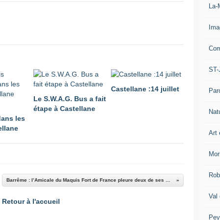
La-
Ima
Com
ST-
Castellane :14 juillet
Par
Le S.W.A.G. Bus a fait
étape à Castellane
Nat
dans les
ellane
Art 
Mor
Rob
Barrême : l’Amicale du Maquis Fort de France pleure deux de ses membres.
Val
Retour à l'accueil
Pey