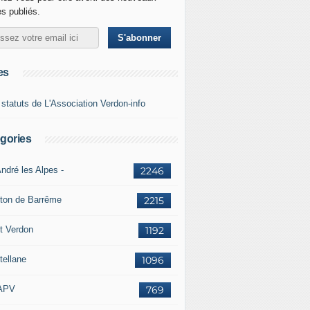
es publiés.
es
 statuts de L'Association Verdon-info
gories
ndré les Alpes -
2246
ton de Barrême
2215
t Verdon
1192
tellane
1096
APV
769