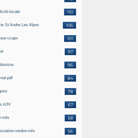
icité-locale
110
rie St Andre Les Alpes
106
teur-ccapv
101
ot
97
bruisse
96
rnal-pdf
84
gons
78
s A3V
67
h-info
58
ociation-verdon-info
56