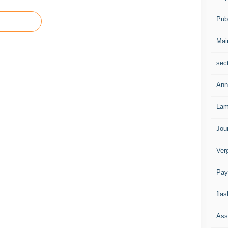
Publ
Mai
sec
Ann
Lam
Jou
Ver
Pay
flas
Ass