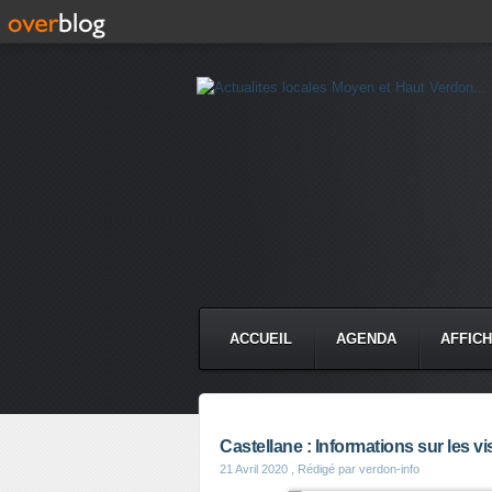
ACCUEIL
AGENDA
AFFIC
Castellane : Informations sur les vi
21 Avril 2020
, Rédigé par verdon-info