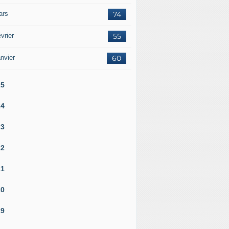
ars
74
vrier
55
nvier
60
25
24
23
22
21
20
19