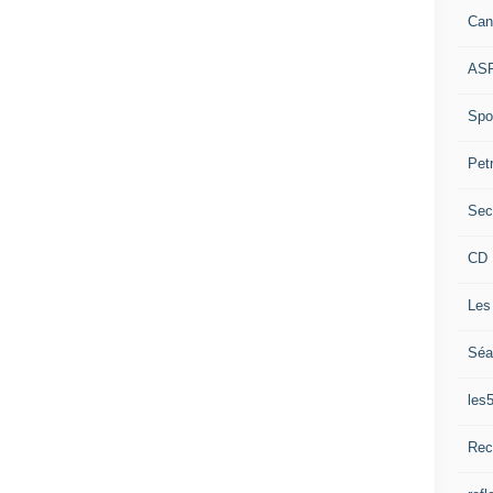
Can
ASP
Spor
Pet
Sec
CD 
Les
Séa
les
Rec