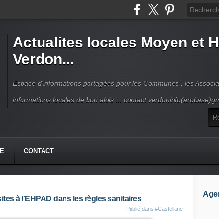
Actualites locales Moyen et 
Verdon...
Espace d'informations partagées pour les Communes , les Associat
informations locales de bon alois ... contact verdoninfo(arobase)g
HE
CONTACT
Age
sites à l'EHPAD dans les règles sanitaires
Publié dans
#Castellane