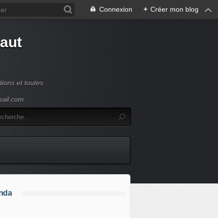
Connexion
+
Créer mon blog
Haut
ions et toutes
mail.com
nda