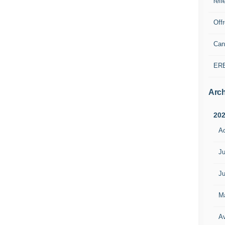
refl
Off
Can
ER
Arch
20
A
Ju
Ju
M
Av