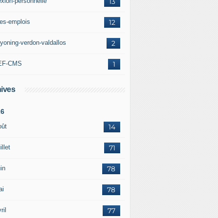
exion-personnelle
13
res-emplois
12
yoning-verdon-valdallos
2
EF-CMS
1
ives
26
oût
14
illet
71
in
78
ai
78
ril
77