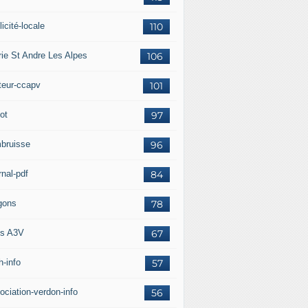
icité-locale
110
rie St Andre Les Alpes
106
teur-ccapv
101
ot
97
bruisse
96
rnal-pdf
84
gons
78
s A3V
67
h-info
57
ociation-verdon-info
56