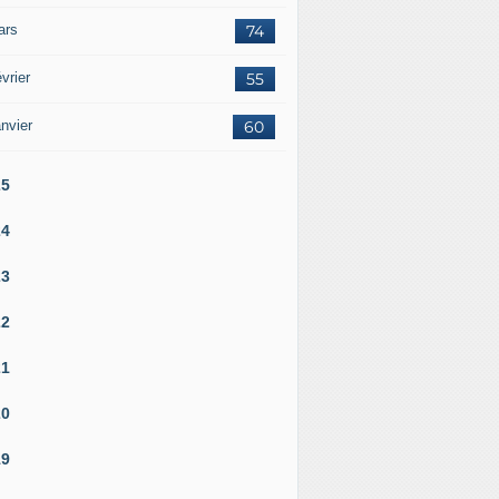
ars
74
vrier
55
nvier
60
25
24
23
22
21
20
19