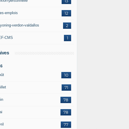
exion-personnelle
13
res-emplois
12
yoning-verdon-valdallos
2
EF-CMS
1
ives
26
oût
10
illet
71
in
78
ai
78
ril
77