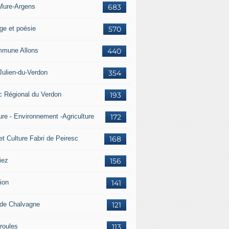
Mure-Argens
683
ge et poésie
570
mune Allons
440
Julien-du-Verdon
354
c Régional du Verdon
193
ure - Environnement -Agriculture
172
et Culture Fabri de Peiresc
168
iez
156
ion
141
 de Chalvagne
121
roules
113