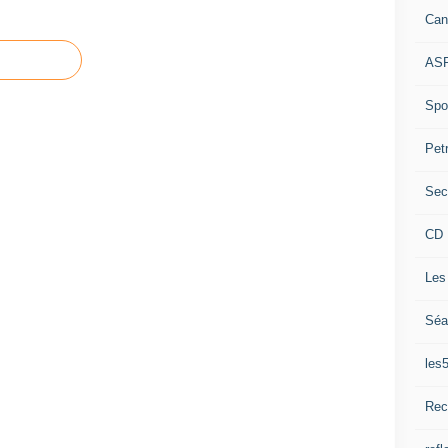
Can
ASP
Spor
Pet
Sec
CD 
Les
Séa
les
Rec