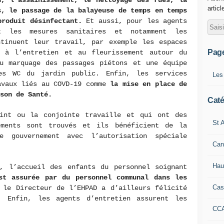
u, l’assainissement, le nettoyage des rues, la
articl
s, le passage de la balayeuse de temps en temps
produit désinfectant.
Et aussi, pour les agents
t les mesures sanitaires et notamment les
ntinuent leur travail, par exemple les espaces
Pag
t à l’entretien et au fleurissement autour du
du marquage des passages piétons et une équipe
es WC du jardin public. Enfin, les services
Les
avaux liés au COVD-19 comme
la mise en place de
ison de Santé.
Caté
int ou la conjointe travaille et qui ont des
St A
ements sont trouvés et ils bénéficient de la
 gouvernement avec l’autorisation spéciale
Can
Hau
s, l’accueil des enfants du personnel soignant
st assurée par du personnel communal dans les
Cas
 le Directeur de l’EHPAD a d’ailleurs félicité
. Enfin, les agents d’entretien assurent les
CC