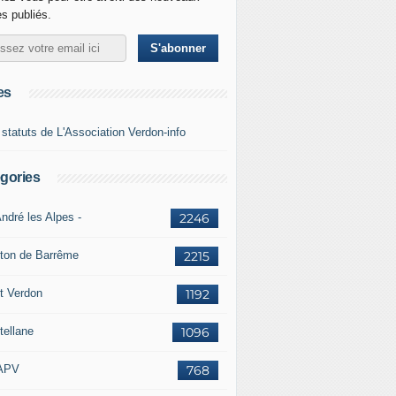
es publiés.
es
 statuts de L'Association Verdon-info
gories
ndré les Alpes -
2246
ton de Barrême
2215
t Verdon
1192
tellane
1096
APV
768