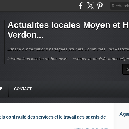
Actualites locales Moyen et 
Verdon...
Espace d'informations partagées pour les Communes , les Associat
informations locales de bon alois ... contact verdoninfo(arobase)g
HE
CONTACT
Age
a continuité des services et le travail des agents de
Publié dans
#Castellane