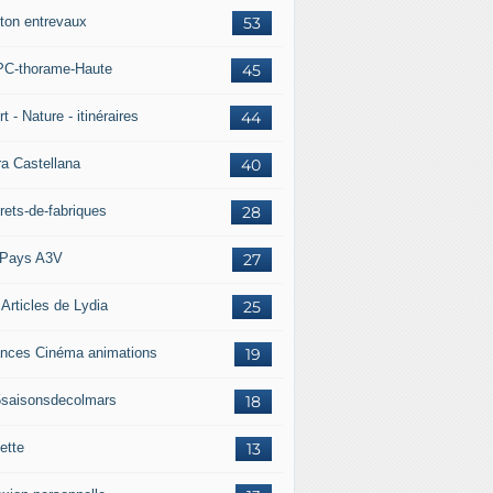
ton entrevaux
53
C-thorame-Haute
45
t - Nature - itinéraires
44
ra Castellana
40
rets-de-fabriques
28
Pays A3V
27
 Articles de Lydia
25
nces Cinéma animations
19
5saisonsdecolmars
18
ette
13