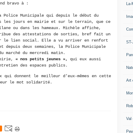
and bravo à :
La-
 Police Municipale qui depuis le début du
Ima
s les jours en mairie et sur le terrain, que ce
llane ou dans les hameaux. Michèle affiche,
Com
ribue des attestations de sorties, bref fait un
r le lien social. Elle a vu arriver en renfort
ST-
t depuis deux semaines, la Police Municipale
du marché du mercredi matin.
Par
oirie,
« nos petits jeunes »,
qui eux aussi
ntretien des espaces publics.
Nat
x qui donnent le meilleur d’eux-mêmes en cette
Art 
neur le mot solidarité.
Mor
Rob
Val
Pey