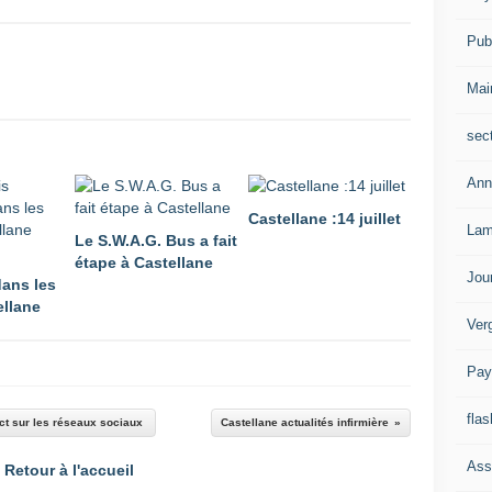
Publ
Mai
sec
Ann
Castellane :14 juillet
Lam
Le S.W.A.G. Bus a fait
étape à Castellane
Jou
dans les
ellane
Ver
Pay
flas
ct sur les réseaux sociaux
Castellane actualités infirmière
Ass
Retour à l'accueil