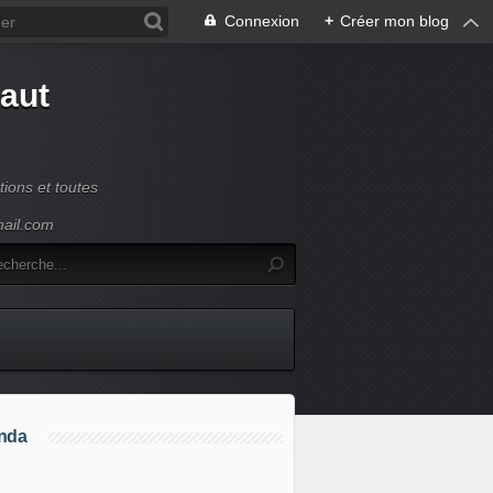
Connexion
+
Créer mon blog
Haut
ions et toutes
mail.com
nda