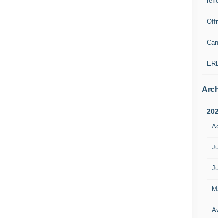
refl
Off
Can
ER
Arch
20
A
Ju
Ju
M
Av