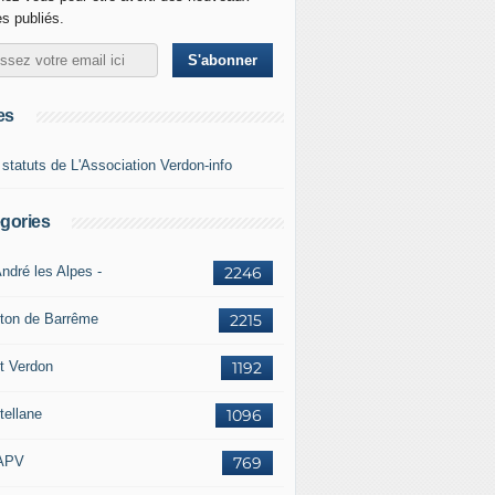
es publiés.
es
 statuts de L'Association Verdon-info
gories
ndré les Alpes -
2246
ton de Barrême
2215
t Verdon
1192
tellane
1096
APV
769