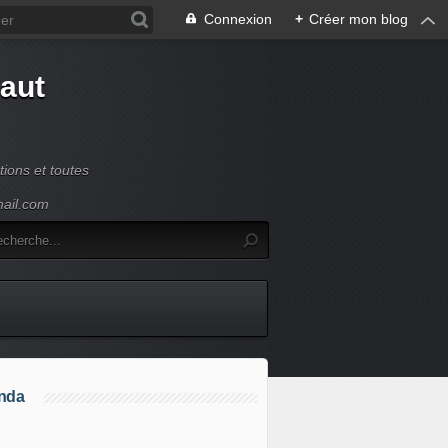
Connexion
+
Créer mon blog
Haut
ions et toutes
mail.com
nda