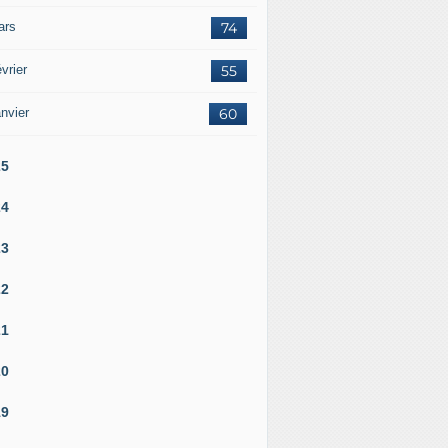
ars
74
vrier
55
nvier
60
25
24
23
22
21
20
19