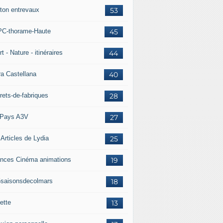
ton entrevaux
53
C-thorame-Haute
45
t - Nature - itinéraires
44
ra Castellana
40
rets-de-fabriques
28
Pays A3V
27
 Articles de Lydia
25
nces Cinéma animations
19
5saisonsdecolmars
18
ette
13