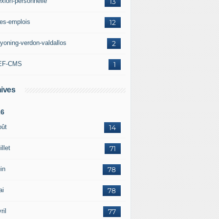
exion-personnelle
13
res-emplois
12
yoning-verdon-valdallos
2
EF-CMS
1
ives
26
oût
14
illet
71
in
78
ai
78
ril
77