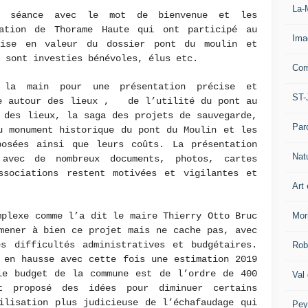
La-
la séance avec le mot de bienvenue et les
iation de Thorame Haute qui ont participé au
Ima
mise en valeur du dossier pont du moulin et
 sont investies bénévoles, élus etc.
Com
 la main pour une présentation précise et
ST-
le autour des lieux , de l’utilité du pont au
 des lieux, la saga des projets de sauvegarde,
Par
u monument historique du pont du Moulin et les
posées ainsi que leurs coûts. La présentation
Nat
 avec de nombreux documents, photos, cartes
ssociations restent motivées et vigilantes et
Art 
mplexe comme l’a dit le maire Thierry Otto Bruc
Mor
mener à bien ce projet mais ne cache pas, avec
es difficultés administratives et budgétaires.
Rob
 en hausse avec cette fois une estimation 2019
le budget de la commune est de l’ordre de 400
Val
t proposé des idées pour diminuer certains
ilisation plus judicieuse de l’échafaudage qui
Pey