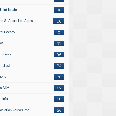
icité-locale
110
rie St Andre Les Alpes
106
teur-ccapv
101
ot
97
bruisse
96
rnal-pdf
84
gons
78
s A3V
67
h-info
58
ociation-verdon-info
56