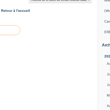
refl
Retour à l'accueil
Off
Can
ER
Arch
20
A
Ju
Ju
M
Av