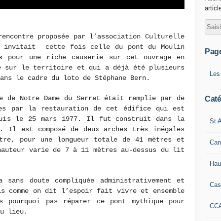
articl
encontre proposée par l’association Culturelle
e invitait cette fois celle du pont du Moulin
Pag
x
pour une riche causerie sur cet ouvrage en
é sur le territoire et qui a déjà été plusieurs
Les
ans le cadre du loto de Stéphane Bern.
e de Notre Dame du Serret était remplie par de
Caté
ées par la restauration de cet édifice qui est
puis le 25 mars 1977. Il fut construit dans la
St A
e. Il est composé de deux arches très inégales
tre, pour une longueur totale de 41 mètres et
Can
hauteur varie de 7 à 11 mètres au-dessus du lit
Hau
 sans doute compliquée administrativement et
Cas
is comme on dit l’espoir fait vivre et ensemble
s pourquoi pas réparer ce pont mythique pour
CC
u lieu.