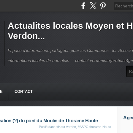
Actualites locales Moyen et 
Verdon...
Espace d'informations partagées pour les Communes , les Associat
informations locales de bon alois ... contact verdoninfo(arobase)g
HE
CONTACT
Age
auration (?) du pont du Moulin de Thorame Haute
Publié dans
#Haut Verdon
,
#ASPC-thorame-Haute