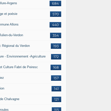
Mure-Argens
684
ge et poésie
570
mune Allons
440
Julien-du-Verdon
354
c Régional du Verdon
193
ure - Environnement -Agriculture
172
et Culture Fabri de Peiresc
168
iez
157
ion
141
 de Chalvagne
121
roules
113