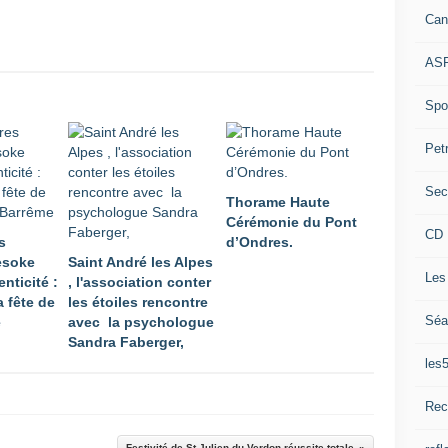
Can
ASP
Spor
Pet
Sec
Thorame Haute
Cérémonie du Pont
CD 
s
d’Ondres.
Mesoke
Saint André les Alpes
Les
enticité :
, l'association conter
a fête de
les étoiles rencontre
Séa
e
avec la psychologue
Sandra Faberger,
les
Rec
Festivité de St Julien du Verdon réussite totale