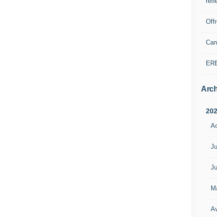
refl
Off
Can
ER
Arch
20
A
Ju
Ju
M
Av