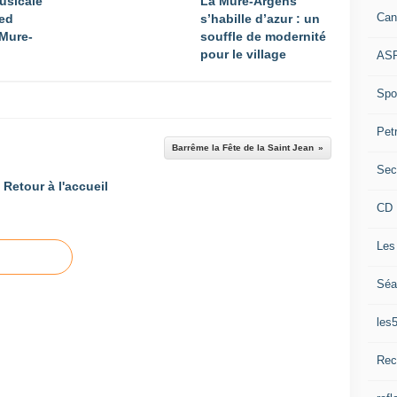
usicale
La Mure-Argens
Can
ied
s’habille d’azur : un
Mure-
souffle de modernité
pour le village
ASP
Spor
Pet
Barrême la Fête de la Saint Jean
Sec
Retour à l'accueil
CD 
Les
Séa
les
Rec