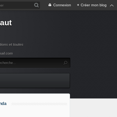
Connexion
+
Créer mon blog
Haut
ions et toutes
mail.com
nda