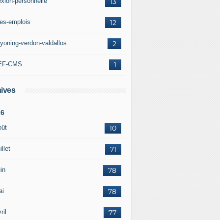
exion-personnelle
13
res-emplois
12
yoning-verdon-valdallos
2
EF-CMS
1
ives
26
oût
10
illet
71
in
78
ai
78
ril
77