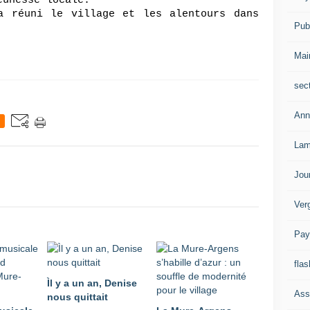
eunesse locale.
a réuni le village et les alentours dans 
Publ
Mai
sec
Ann
Lam
Jou
Ver
Pay
flas
Ìl y a un an, Denise
Ass
nous quittait