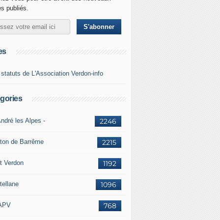
es publiés.
es
 statuts de L'Association Verdon-info
gories
ndré les Alpes -
2246
ton de Barrême
2215
t Verdon
1192
tellane
1096
APV
768