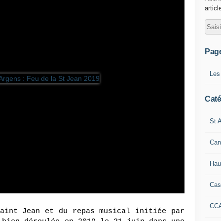
articl
Pag
Les
Caté
St A
Can
Hau
Cas
CC
aint Jean et du repas musical initiée par 