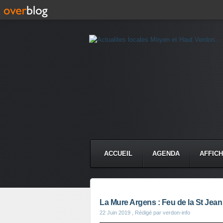
ACCUEIL
AGENDA
AFFIC
La Mure Argens : Feu de la St Jean
22 Juin 2019
, Rédigé par verdon-info