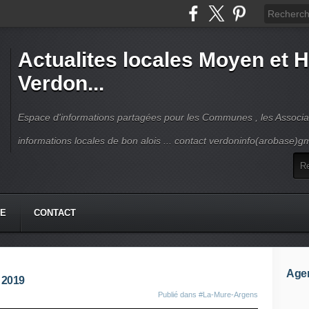
Actualites locales Moyen et 
Verdon...
Espace d'informations partagées pour les Communes , les Associat
informations locales de bon alois ... contact verdoninfo(arobase)g
HE
CONTACT
Age
 2019
Publié dans
#La-Mure-Argens