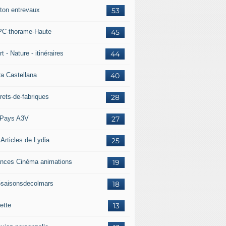
ton entrevaux
53
C-thorame-Haute
45
t - Nature - itinéraires
44
ra Castellana
40
rets-de-fabriques
28
Pays A3V
27
 Articles de Lydia
25
nces Cinéma animations
19
5saisonsdecolmars
18
ette
13