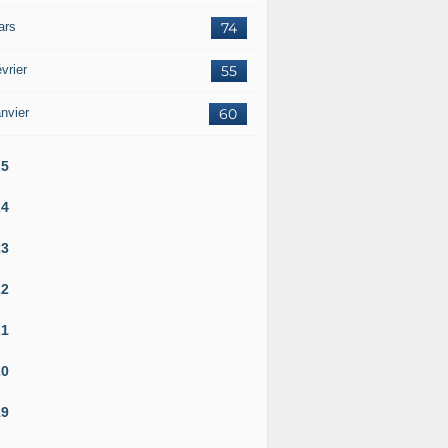
ars
74
vrier
55
nvier
60
25
24
23
22
21
20
19