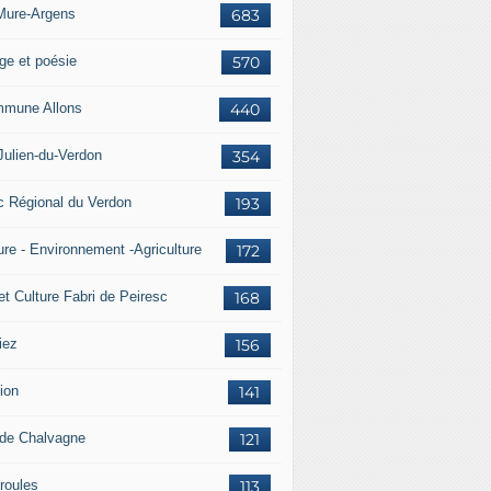
Mure-Argens
683
ge et poésie
570
mune Allons
440
Julien-du-Verdon
354
c Régional du Verdon
193
ure - Environnement -Agriculture
172
et Culture Fabri de Peiresc
168
iez
156
ion
141
 de Chalvagne
121
roules
113