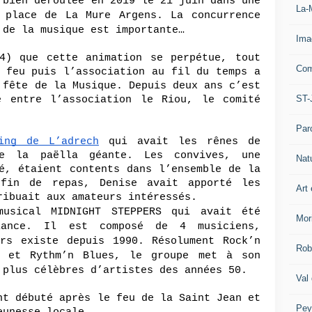
 bien déroulée en 2019 le 21 juin dans une 
La-
 place de La Mure Argens. La concurrence 
 de la musique est importante…
Ima
4) que cette animation se perpétue, tout 
Com
 feu puis l’association au fil du temps a 
 fête de la Musique. Depuis deux ans c’est 
ST-
e entre l’association le Riou, le comité 
Par
ing de L’adrech
 qui avait les rênes de 
e la paëlla géante. Les convives, une 
Nat
é, étaient contents dans l’ensemble de la 
 fin de repas, Denise avait apporté les 
Art 
ribuait aux amateurs intéressés.
usical MIDNIGHT STEPPERS qui avait été 
Mor
iance. Il est composé de 4 musiciens, 
rs existe depuis 1990. Résolument Rock’n 
Rob
e et Rythm’n Blues, le groupe met à son 
 plus célèbres d’artistes des années 50.
Val
nt débuté après le feu de la Saint Jean et 
Pey