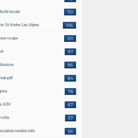
icité-locale
110
rie St Andre Les Alpes
106
teur-ccapv
101
ot
97
bruisse
96
rnal-pdf
84
gons
78
s A3V
67
h-info
57
ociation-verdon-info
56