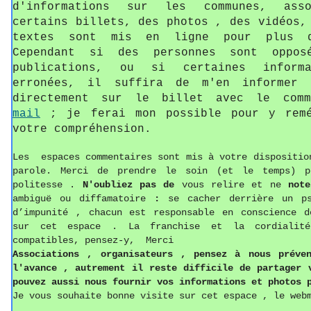
d'informations sur les communes, asso
certains billets, des photos , des vidéos,
textes sont mis en ligne pour plus d
Cependant si des personnes sont oppos
publications, ou si certaines informa
erronées, il suffira de m'en informer 
directement sur le billet avec le com
mail
; je ferai mon possible pour y remé
votre compréhension.
Les espaces commentaires sont mis à votre dispositio
parole. Merci de prendre le soin (et le temps) p
politesse
.
N'oubliez pas de
vous relire et ne
not
ambiguë ou diffamatoire
:
se cacher derrière un p
d’impunité , chacun est responsable en conscience d
sur cet espace . La franchise et la cordialit
compatibles, pensez-y, Merci
Associations ,
o
rganisateurs , pense
z
à nous préven
l'avance , autrement il reste difficile de partager
pouvez aussi
nous fournir vos informations
et photos
p
Je vous souhaite bonne visite sur cet espace , le web