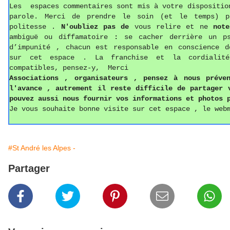
Les espaces commentaires sont mis à votre dispositio
parole. Merci de prendre le soin (et le temps) p
politesse
.
N'oubliez pas de
vous relire et ne
not
ambiguë ou diffamatoire
:
se cacher derrière un p
d’impunité , chacun est responsable en conscience d
sur cet espace . La franchise et la cordialit
compatibles, pensez-y, Merci
Associations ,
o
rganisateurs , pense
z
à nous préven
l'avance , autrement il reste difficile de partager
pouvez aussi
nous fournir vos informations
et photos
p
Je vous souhaite bonne visite sur cet espace , le web
#St André les Alpes -
Partager