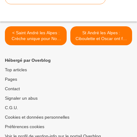
< Saint André les Alpes :
St André les Alpes :
Crèche unique pour Noël
Ciboulette et Oscar ont fait
magique
rêver les enfants >
Hébergé par Overblog
Top articles
Pages
Contact
Signaler un abus
C.G.U.
Cookies et données personnelles
Préférences cookies
Voir le profil de verdon-info sur le portail Overblog