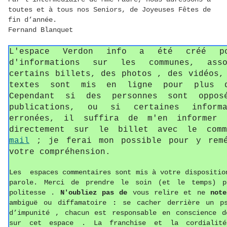
toutes et à tous nos Seniors, de Joyeuses Fêtes de
fin d’année.
Fernand Blanquet
L'espace Verdon info a été créé p
d'informations sur les communes, asso
certains billets, des photos , des vidéos,
textes sont mis en ligne pour plus d
Cependant si des personnes sont oppos
publications, ou si certaines informa
erronées, il suffira de m'en informer 
directement sur le billet avec le com
mail
; je ferai mon possible pour y remé
votre compréhension.
Les espaces commentaires sont mis à votre dispositio
parole. Merci de prendre le soin (et le temps) p
politesse
.
N'oubliez pas de
vous relire et ne
not
ambiguë ou diffamatoire
:
se cacher derrière un p
d’impunité , chacun est responsable en conscience d
sur cet espace . La franchise et la cordialit