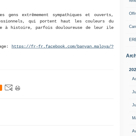
refl
Off
es gens extrêmement sympathiques et ouverts,
essionnels, qui portent haut les couleurs du
Can
ée à histoire, parfois douloureuse de leur ile
ER
page:
https://fr-fr.facebook.com/banyan.maloya/?
Arch
20
A
Ju
Ju
M
Av