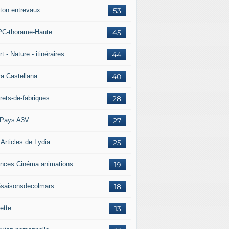
ton entrevaux
53
C-thorame-Haute
45
t - Nature - itinéraires
44
ra Castellana
40
rets-de-fabriques
28
Pays A3V
27
 Articles de Lydia
25
nces Cinéma animations
19
5saisonsdecolmars
18
ette
13