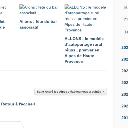
M
Fé
let
Allons : fête du bar
ale
associatif
Ja
ALLONS : le modèle
d’autopartage rural
20
réussi, premier en
Alpes de Haute
20
Provence
20
20
Saint André les Alpes : Mathieu nous a quittés
20
Retour à l'accueil
20
20