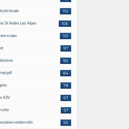
icité-locale
110
rie St Andre Les Alpes
106
teur-ccapv
101
ot
97
bruisse
96
rnal-pdf
84
gons
78
s A3V
67
h-info
57
ociation-verdon-info
56