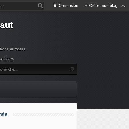
Connexion
+
Créer mon blog
Haut
ions et toutes
mail.com
nda