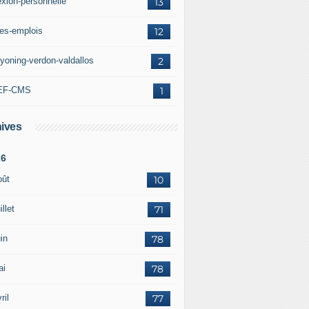
exion-personnelle
13
res-emplois
12
yoning-verdon-valdallos
2
EF-CMS
1
ives
26
oût
10
illet
71
in
78
ai
78
ril
77