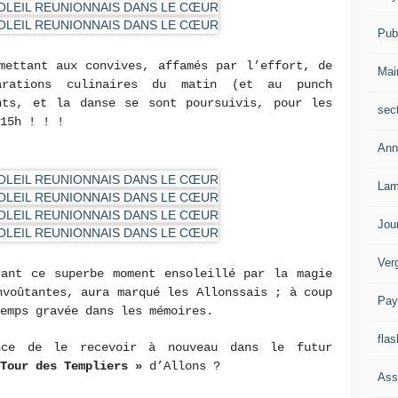
Publ
mettant aux convives, affamés par l’effort, de
Mai
arations culinaires du matin (et au punch
nts, et la danse se sont poursuivis, pour les
sec
15h ! ! !
Ann
Lam
Jou
Ver
rant ce superbe moment ensoleillé par la magie
nvoûtantes, aura marqué les Allonssais ; à coup
Pay
emps gravée dans les mémoires.
flas
ance de le recevoir à nouveau dans le futur
 Tour des Templiers »
d’Allons ?
Ass