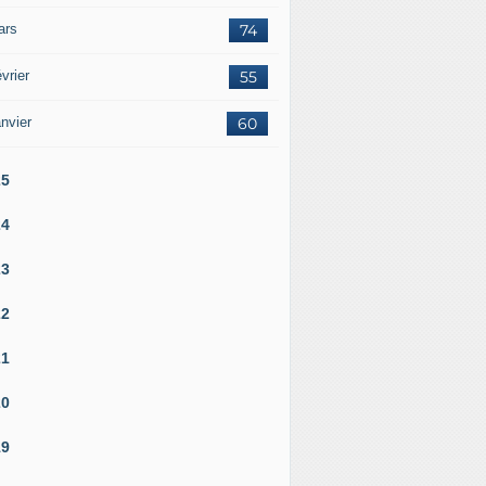
ars
74
vrier
55
nvier
60
25
24
23
22
21
20
19