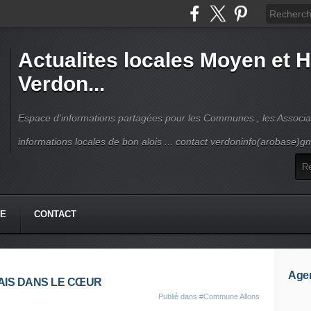
Actualites locales Moyen et 
Verdon...
Espace d'informations partagées pour les Communes , les Associat
informations locales de bon alois ... contact verdoninfo(arobase)g
HE
CONTACT
Age
AIS DANS LE CŒUR
Publié dans
#Commune Allons