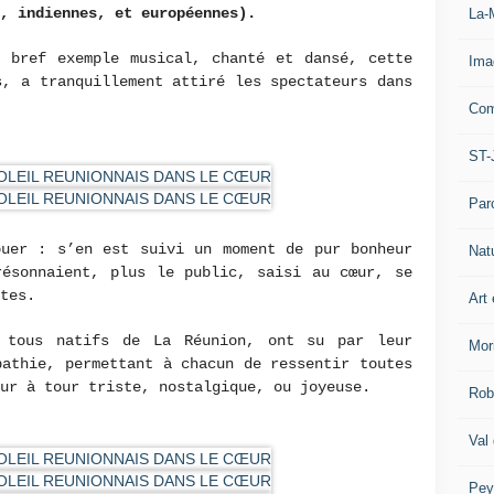
s, indiennes, et européennes).
La-
n bref exemple musical, chanté et dansé, cette
Ima
s, a tranquillement attiré les spectateurs dans
Com
ST-
Par
ouer : s’en est suivi un moment de pur bonheur
Nat
résonnaient, plus le public, saisi au cœur, se
tes.
Art 
, tous natifs de La Réunion, ont su par leur
Mor
pathie, permettant à chacun de ressentir toutes
ur à tour triste, nostalgique, ou joyeuse.
Rob
Val
Pey