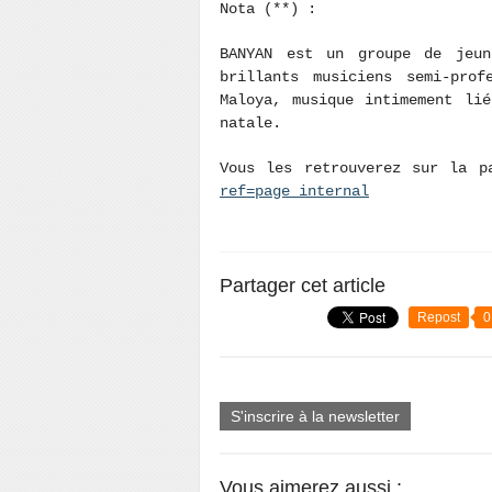
Nota (**) :
BANYAN est un groupe de jeun
brillants musiciens semi-prof
Maloya, musique intimement li
natale.
Vous les retrouverez sur la 
ref=page_internal
Partager cet article
Repost
0
S'inscrire à la newsletter
Vous aimerez aussi :