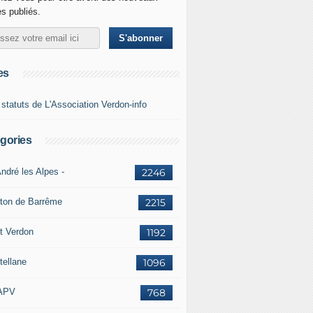
es publiés.
es
 statuts de L'Association Verdon-info
gories
ndré les Alpes -
2246
ton de Barrême
2215
t Verdon
1192
tellane
1096
APV
768