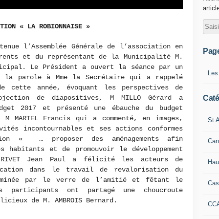
articl
TION « LA ROBIONNAISE »
enue l’Assemblée Générale de l’association en
Pag
rents et du représentant de la Municipalité M.
icipal. Le Président a ouvert la séance par un
Les
t la parole à Mme la Secrétaire qui a rappelé
de cette année, évoquant les perspectives de
ojection de diapositives, M MILLO Gérard a
Caté
udget 2017 et présenté une ébauche du budget
 M MARTEL Francis qui a commenté, en images,
St A
vités incontournables et ses actions conformes
ation « … proposer des aménagements afin
Can
es habitants et de promouvoir le développement
RIVET Jean Paul a félicité les acteurs de
Hau
ication dans le travail de revalorisation du
rminée par le verre de l’amitié et fêtant le
Cas
s participants ont partagé une choucroute
licieux de M. AMBROIS Bernard.
CC