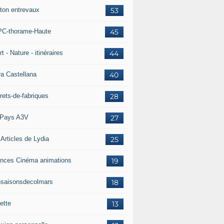
ton entrevaux
53
C-thorame-Haute
45
t - Nature - itinéraires
44
ra Castellana
40
rets-de-fabriques
28
Pays A3V
27
 Articles de Lydia
25
nces Cinéma animations
19
5saisonsdecolmars
18
ette
13