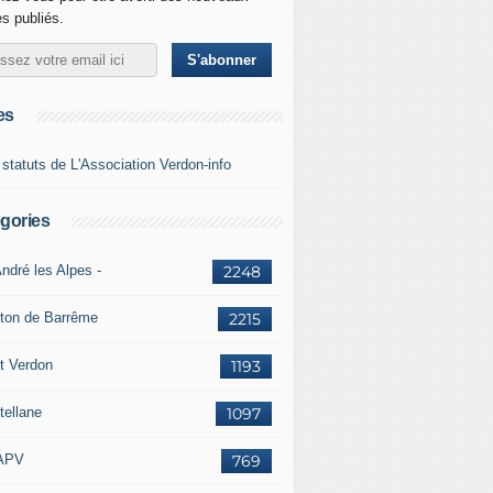
es publiés.
es
 statuts de L'Association Verdon-info
gories
ndré les Alpes -
2248
ton de Barrême
2215
t Verdon
1193
tellane
1097
APV
769