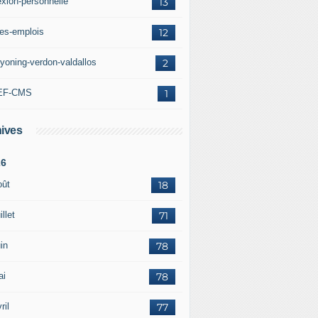
exion-personnelle
13
res-emplois
12
yoning-verdon-valdallos
2
EF-CMS
1
ives
26
oût
18
illet
71
in
78
ai
78
ril
77