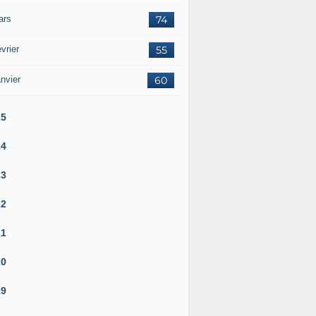
ars
74
vrier
55
nvier
60
25
24
23
22
21
20
19