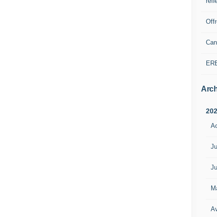
refl
Off
Can
ER
Arch
20
A
Ju
Ju
M
Av