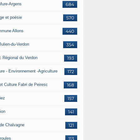
Mure-Argens
684
ge et poésie
570
mune Allons
440
Julien-du-Verdon
354
c Régional du Verdon
193
ure - Environnement -Agriculture
172
et Culture Fabri de Peiresc
168
iez
157
ion
141
 de Chalvagne
121
roules
113