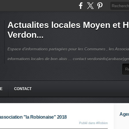
Actualites locales Moyen et 
Verdon...
Espace d'informations partagées pour les Communes , les Associat
informations locales de bon alois ... contact verdoninfo(arobase)g
HE
CONTACT
Age
association "la Robionaise" 2018
Publié dans
#Robion