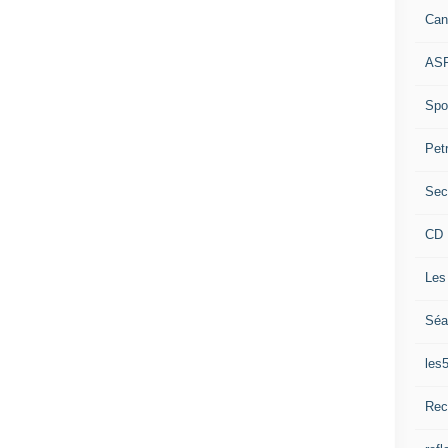
Can
ASP
Spor
Pet
Sec
CD 
Les
Séa
les
Rec