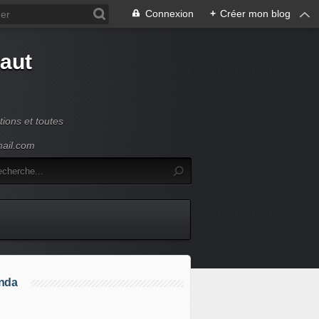
Connexion
+
Créer mon blog
Haut
ions et toutes
mail.com
nda