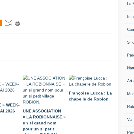
La-
Ima
Com
ST-
Par
Nat
Art 
Françoise Lucca : La
Mor
chapelle de Robion
 » WEEK-
Rob
AI 2026
UNE ASSOCIATION
« LA ROBIONNAISE »
Val
un si grand nom
pour un si petit
Pey