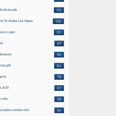
icité-locale
110
rie St Andre Les Alpes
106
teur-ccapv
101
ot
97
bruisse
96
rnal-pdf
84
gons
78
s A3V
67
h-info
58
ociation-verdon-info
56