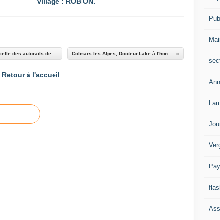
village : ROBION.
Publ
Mai
Saint André les Alpes : Remise en service partielle des autorails de la CP
Colmars les Alpes, Docteur Lake à l'honneur
sec
Retour à l'accueil
Ann
Lam
Jou
Ver
Pay
flas
Ass