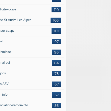
icité-locale
110
rie St Andre Les Alpes
106
teur-ccapv
101
ot
97
bruisse
96
rnal-pdf
84
gons
78
s A3V
67
h-info
57
ociation-verdon-info
56