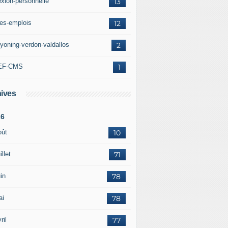
exion-personnelle
13
res-emplois
12
yoning-verdon-valdallos
2
EF-CMS
1
ives
26
oût
10
illet
71
in
78
ai
78
ril
77