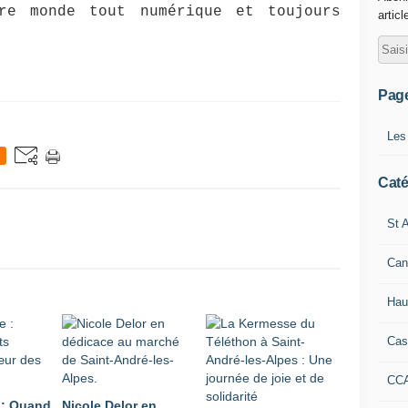
re monde tout numérique et toujours 
articl
Pag
Les
Caté
St A
Can
Hau
Cas
CC
 : Quand
Nicole Delor en