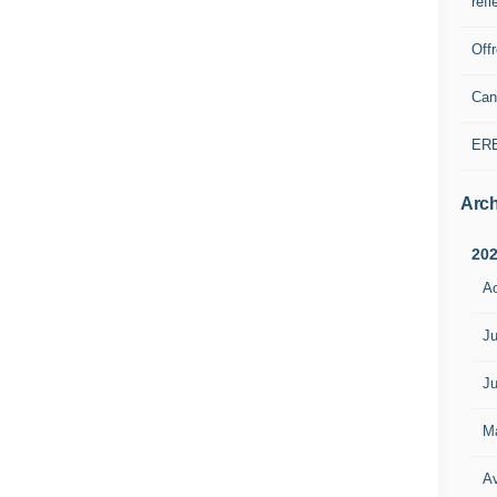
refl
Off
Can
ER
Arch
20
A
Ju
Ju
M
Av