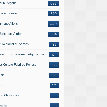
Mure-Argens
683
ge et poésie
570
mune Allons
440
Julien-du-Verdon
354
c Régional du Verdon
193
ure - Environnement -Agriculture
172
et Culture Fabri de Peiresc
168
iez
156
ion
141
 de Chalvagne
121
roules
113