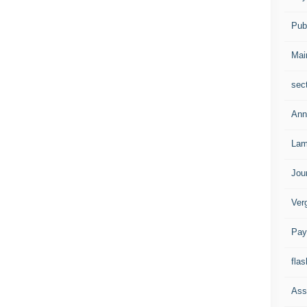
Publ
Mai
sec
Ann
Lam
Jou
Ver
Pay
flas
Ass