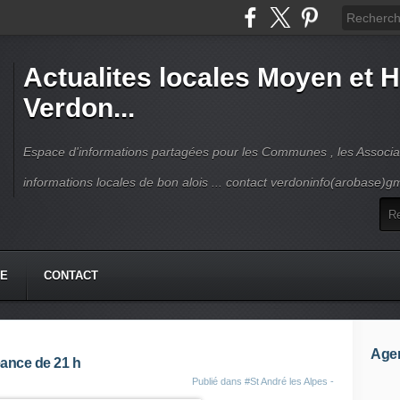
Actualites locales Moyen et 
Verdon...
Espace d'informations partagées pour les Communes , les Associat
informations locales de bon alois ... contact verdoninfo(arobase)g
HE
CONTACT
Age
ance de 21 h
Publié dans
#St André les Alpes -