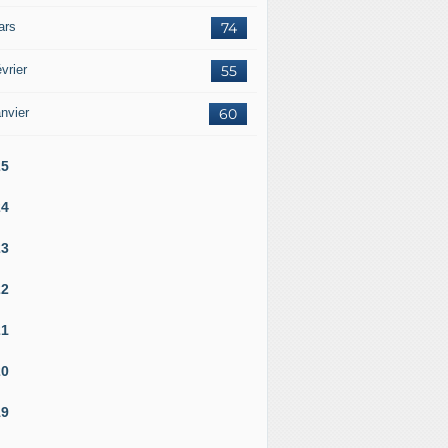
ars
74
vrier
55
nvier
60
25
24
23
22
21
20
19