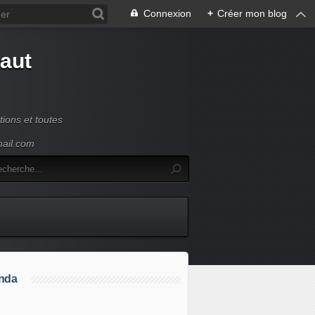
Connexion
+
Créer mon blog
Haut
ions et toutes
mail.com
nda