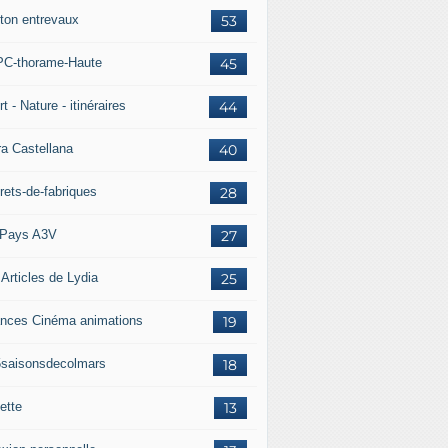
ton entrevaux
53
C-thorame-Haute
45
t - Nature - itinéraires
44
ra Castellana
40
rets-de-fabriques
28
Pays A3V
27
 Articles de Lydia
25
nces Cinéma animations
19
5saisonsdecolmars
18
ette
13