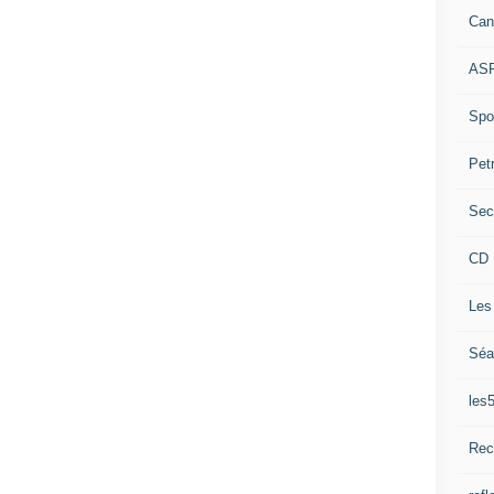
Can
ASP
Spor
Pet
Sec
CD 
Les
Séa
les
Rec