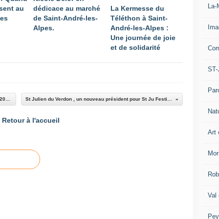
La-
sent au
dédicace au marché
La Kermesse du
pes
de Saint-André-les-
Téléthon à Saint-
Ima
Alpes.
André-les-Alpes :
Une journée de joie
et de solidarité
Com
ST-
Par
Barrême les alambics fin prêts pour la saison 2019 !
St Julien du Verdon , un nouveau président pour St Ju Festivité
Nat
Retour à l'accueil
Art 
Mor
Rob
Val
Pey