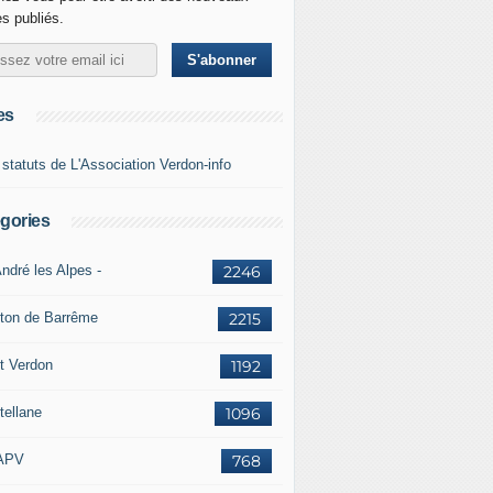
es publiés.
es
 statuts de L'Association Verdon-info
gories
ndré les Alpes -
2246
ton de Barrême
2215
t Verdon
1192
tellane
1096
APV
768