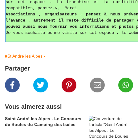
sur cet espace . La franchise et la cordialit
compatibles, pensez-y, Merci
Associations ,
o
rganisateurs , pense
z
à nous préven
l'avance , autrement il reste difficile de partager
pouvez aussi
nous fournir vos informations
et photos
p
Je vous souhaite bonne visite sur cet espace , le web
#St André les Alpes -
Partager
Vous aimerez aussi
Saint André les Alpes : Le Concours
de Boules du Camping des Iscles