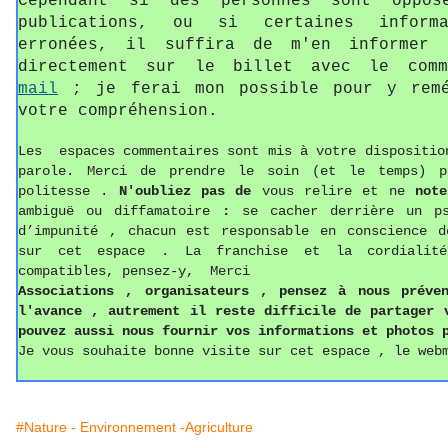
Cependant si des personnes sont oppos
publications, ou si certaines informa
erronées, il suffira de m'en informer 
directement sur le billet avec le com
mail
; je ferai mon possible pour y remé
votre compréhension.
Les espaces commentaires sont mis à votre dispositio
parole. Merci de prendre le soin (et le temps) p
politesse
.
N'oubliez pas de
vous relire et ne
not
ambiguë ou diffamatoire
:
se cacher derrière un p
d’impunité , chacun est responsable en conscience d
sur cet espace . La franchise et la cordialit
compatibles, pensez-y, Merci
Associations ,
o
rganisateurs , pense
z
à nous préven
l'avance , autrement il reste difficile de partager
pouvez aussi
nous fournir vos informations
et photos
p
Je vous souhaite bonne visite sur cet espace , le web
#Nature - Environnement -Agriculture