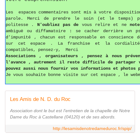
Les espaces commentaires sont mis à votre dispositio
parole. Merci de prendre le soin (et le temps) p
politesse
.
N'oubliez pas de
vous relire et ne
not
ambiguë ou diffamatoire
:
se cacher derrière un p
d’impunité , chacun est responsable en conscience d
sur cet espace . La franchise et la cordialit
compatibles, pensez-y, Merci
Associations ,
o
rganisateurs , pense
z
à nous préven
l'avance , autrement il reste difficile de partager
pouvez aussi
nous fournir vos informations
et photos
p
Je vous souhaite bonne visite sur cet espace , le web
Les Amis de N. D. du Roc
Association dont le but est l'entretien de la chapelle de Notre
Dame du Roc à Castellane (04120) et de ses abords.
http://lesamisdenotredameduroc.fr/spip/