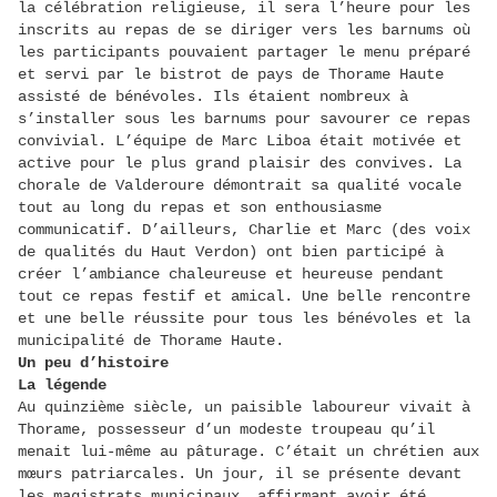
la célébration religieuse, il sera l’heure pour les
inscrits au repas de se diriger vers les barnums où
les participants pouvaient partager le menu préparé
et servi par le bistrot de pays de Thorame Haute
assisté de bénévoles. Ils étaient nombreux à
s’installer sous les barnums pour savourer ce repas
convivial. L’équipe de Marc Liboa était motivée et
active pour le plus grand plaisir des convives. La
chorale de Valderoure démontrait sa qualité vocale
tout au long du repas et son enthousiasme
communicatif. D’ailleurs, Charlie et Marc (des voix
de qualités du Haut Verdon) ont bien participé à
créer l’ambiance chaleureuse et heureuse pendant
tout ce repas festif et amical. Une belle rencontre
et une belle réussite pour tous les bénévoles et la
municipalité de Thorame Haute.
Un peu d’histoire
La légende
Au quinzième siècle, un paisible laboureur vivait à
Thorame, possesseur d’un modeste troupeau qu’il
menait lui-même au pâturage. C’était un chrétien aux
mœurs patriarcales. Un jour, il se présente devant
les magistrats municipaux, affirmant avoir été