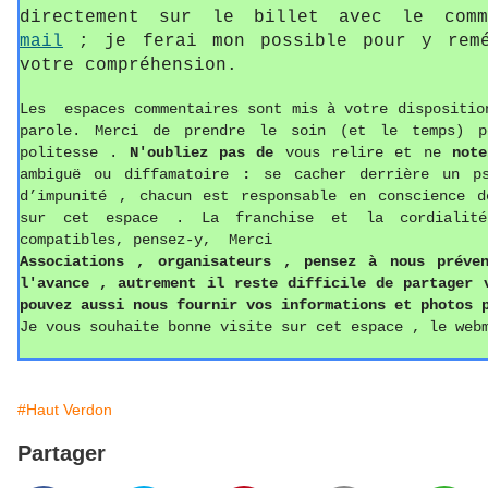
directement sur le billet avec le com
mail
; je ferai mon possible pour y remé
votre compréhension.
Les espaces commentaires sont mis à votre dispositio
parole. Merci de prendre le soin (et le temps) p
politesse
.
N'oubliez pas de
vous relire et ne
not
ambiguë ou diffamatoire
:
se cacher derrière un p
d’impunité , chacun est responsable en conscience d
sur cet espace . La franchise et la cordialit
compatibles, pensez-y, Merci
Associations ,
o
rganisateurs , pense
z
à nous préven
l'avance , autrement il reste difficile de partager
pouvez aussi
nous fournir vos informations
et photos
p
Je vous souhaite bonne visite sur cet espace , le web
#Haut Verdon
Partager