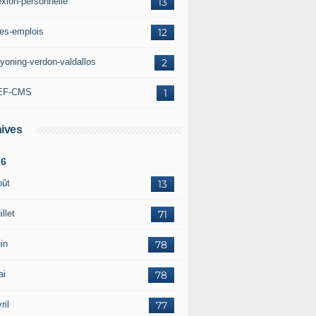
exion-personnelle
13
res-emplois
12
yoning-verdon-valdallos
2
EF-CMS
1
ives
26
oût
13
illet
71
in
78
ai
78
ril
77