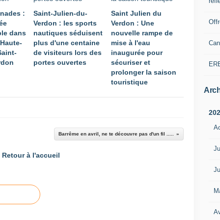
refl
nnades :
Saint-Julien-du-
Saint Julien du
Off
ée
Verdon : les sports
Verdon : Une
ble dans
nautiques séduisent
nouvelle rampe de
-Haute-
plus d'une centaine
mise à l'eau
Can
aint-
de visiteurs lors des
inaugurée pour
rdon
portes ouvertes
sécuriser et
ER
prolonger la saison
touristique
Arch
20
A
Barrême en avril, ne te découvre pas d'un fil .....
Ju
Retour à l'accueil
Ju
M
Av