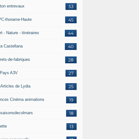
ton entrevaux
53
C-thorame-Haute
45
t - Nature - itinéraires
44
ra Castellana
40
rets-de-fabriques
28
Pays A3V
27
 Articles de Lydia
25
nces Cinéma animations
19
5saisonsdecolmars
18
ette
13