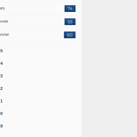
ars
74
vrier
55
nvier
60
25
24
23
22
21
20
19