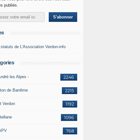
es publiés.
es
 statuts de L'Association Verdon-info
gories
ndré les Alpes -
2246
ton de Barrême
2215
t Verdon
1192
tellane
1096
APV
768