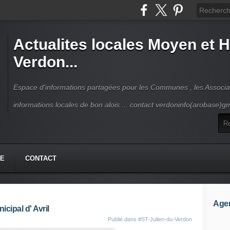
Actualites locales Moyen et 
Verdon...
Espace d'informations partagées pour les Communes , les Associat
informations locales de bon alois ... contact verdoninfo(arobase)g
HE
CONTACT
Age
cipal d' Avril
Publié dans
#ST-Julien-du-Verdon