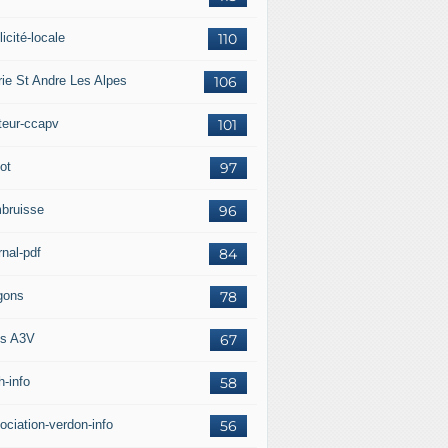
icité-locale
110
rie St Andre Les Alpes
106
teur-ccapv
101
ot
97
bruisse
96
rnal-pdf
84
gons
78
s A3V
67
h-info
58
ociation-verdon-info
56