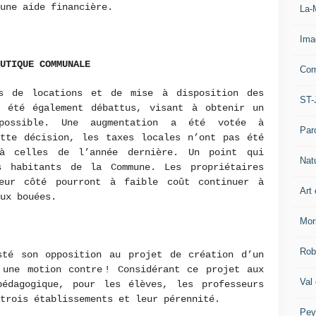
 une aide financière.
La-
Ima
AUTIQUE COMMUNALE
Com
ts de locations et de mise à disposition des
ST-
 été également débattus, visant à obtenir un
possible. Une augmentation a été votée à
Par
ette décision, les taxes locales n’ont pas été
 à celles de l’année dernière. Un point qui
Nat
s habitants de la Commune. Les propriétaires
leur côté pourront à faible coût continuer à
Art 
ux bouées.
Mor
Rob
sté son opposition au projet de création d’un
 une motion contre ! Considérant ce projet aux
Val
édagogique, pour les élèves, les professeurs
trois établissements et leur pérennité.
Pey