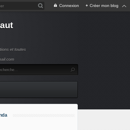
Connexion
+
Créer mon blog
Haut
ions et toutes
mail.com
nda