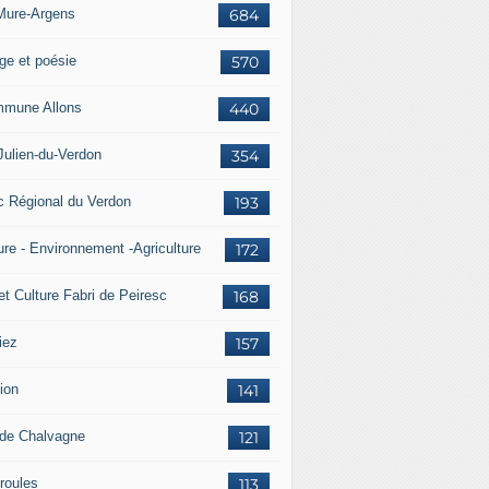
Mure-Argens
684
ge et poésie
570
mune Allons
440
Julien-du-Verdon
354
c Régional du Verdon
193
ure - Environnement -Agriculture
172
et Culture Fabri de Peiresc
168
iez
157
ion
141
 de Chalvagne
121
roules
113