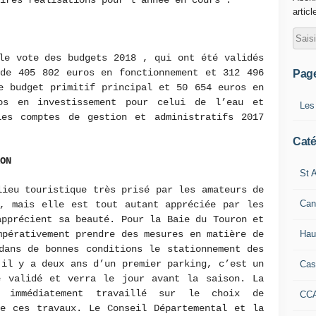
ires réalisations pour l’année en cours :
articl
le vote des budgets 2018 , qui ont été validés
 de 405 802 euros en fonctionnement et 312 496
Pag
e budget primitif principal et 50 654 euros en
os en investissement pour celui de l’eau et
Les
les comptes de gestion et administratifs 2017
Caté
ON
St A
lieu touristique très prisé par les amateurs de
Can
s, mais elle est tout autant appréciée par les
apprécient sa beauté. Pour la Baie du Touron et
Hau
mpérativement prendre des mesures en matière de
dans de bonnes conditions le stationnement des
 il y a deux ans d’un premier parking, c’est un
Cas
e validé et verra le jour avant la saison. La
a immédiatement travaillé sur le choix de
CC
ge ces travaux. Le Conseil Départemental et la