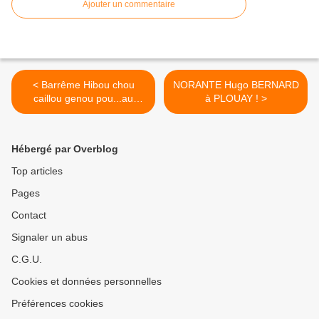
Ajouter un commentaire
< Barrême Hibou chou
NORANTE Hugo BERNARD
caillou genou pou...au
à PLOUAY ! >
pluriel ça prend un "x"
comme Asterix !
Hébergé par Overblog
Top articles
Pages
Contact
Signaler un abus
C.G.U.
Cookies et données personnelles
Préférences cookies