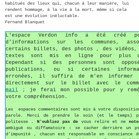
habitués des lieux qui, chacun à leur manière, lui
rendent hommage, à la vie à la mort, même si cela
est une évolution inéluctable.
Fernand Blanquet
L'espace Verdon info a été créé p
d'informations sur les communes, asso
certains billets, des photos , des vidéos,
textes sont mis en ligne pour plus d
Cependant si des personnes sont oppos
publications, ou si certaines informa
erronées, il suffira de m'en informer 
directement sur le billet avec le com
mail
; je ferai mon possible pour y remé
votre compréhension.
Les espaces commentaires sont mis à votre dispositio
parole. Merci de prendre le soin (et le temps) p
politesse
.
N'oubliez pas de
vous relire et ne
not
ambiguë ou diffamatoire
:
se cacher derrière un p
d’impunité , chacun est responsable en conscience d