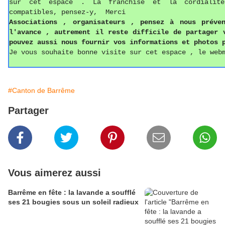
sur cet espace . La franchise et la cordialit
compatibles, pensez-y, Merci
Associations ,
o
rganisateurs , pense
z
à nous préven
l'avance , autrement il reste difficile de partager
pouvez aussi
nous fournir vos informations
et photos
p
Je vous souhaite bonne visite sur cet espace , le web
#Canton de Barrême
Partager
Vous aimerez aussi
Barrême en fête : la lavande a soufflé
ses 21 bougies sous un soleil radieux