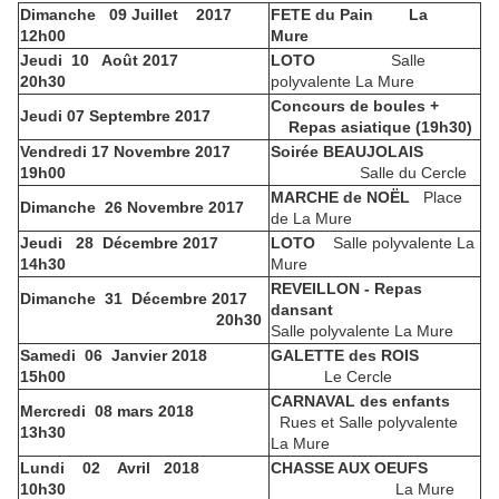
Dimanche
09 Juillet
2017
FETE du Pain
La
12h00
Mure
Jeudi
10
Août 2017
LOTO
Salle
20h30
polyvalente La Mure
Concours de boules +
Jeudi 07 Septembre 2017
Repas asiatique (19h30)
Vendredi 17 Novembre 2017
Soirée BEAUJOLAIS
19h00
Salle du Cercle
MARCHE de NOËL
Place
Dimanche
26 Novembre 2017
de La Mure
Jeudi
28
Décembre 2017
LOTO
Salle polyvalente La
14h30
Mure
REVEILLON - Repas
Dimanche
31
Décembre 2017
dansant
20h30
Salle polyvalente La Mure
Samedi
06
Janvier 2018
GALETTE des ROIS
15h00
Le Cercle
CARNAVAL des enfants
Mercredi
08 mars
2018
Rues et Salle polyvalente
13h30
La Mure
Lundi
02
Avril
2018
CHASSE AUX OEUFS
10h30
La Mure