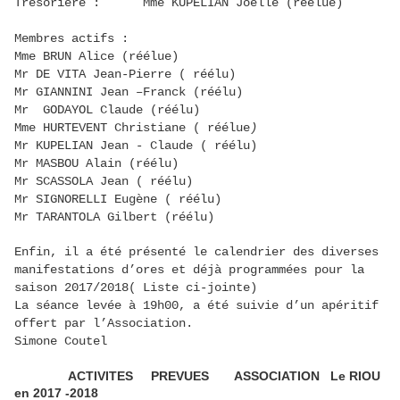
Trésorière : Mme KUPELIAN Joëlle (réélue)
Membres actifs :
Mme BRUN Alice (réélue)
Mr DE VITA Jean-Pierre ( réélu)
Mr GIANNINI Jean –Franck (réélu)
Mr GODAYOL Claude (réélu)
Mme HURTEVENT Christiane ( réélue
)
Mr KUPELIAN Jean - Claude ( réélu)
Mr MASBOU Alain (réélu)
Mr SCASSOLA Jean ( réélu)
Mr SIGNORELLI Eugène ( réélu)
Mr TARANTOLA Gilbert (réélu)
Enfin, il a été présenté le calendrier des diverses
manifestations d’ores et déjà programmées pour la
saison 2017/2018( Liste ci-jointe)
La séance levée à 19h00, a été suivie d’un apéritif
offert par l’Association.
Simone Coutel
ACTIVITES
PREVUES
ASSOCIATION
Le RIOU
en 2017 -2018