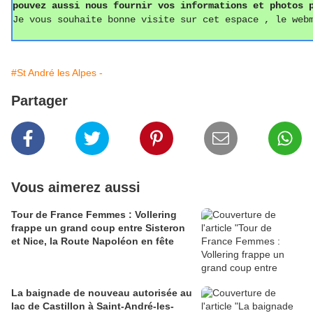
pouvez aussi
nous fournir vos informations
et photos
p
Je vous souhaite bonne visite sur cet espace , le web
#St André les Alpes -
Partager
Vous aimerez aussi
Tour de France Femmes : Vollering
frappe un grand coup entre Sisteron
et Nice, la Route Napoléon en fête
La baignade de nouveau autorisée au
lac de Castillon à Saint-André-les-