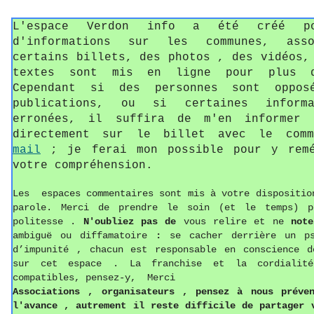
L'espace Verdon info a été créé p
d'informations sur les communes, asso
certains billets, des photos , des vidéos,
textes sont mis en ligne pour plus d
Cependant si des personnes sont oppos
publications, ou si certaines informa
erronées, il suffira de m'en informer 
directement sur le billet avec le com
mail
; je ferai mon possible pour y remé
votre compréhension.
Les espaces commentaires sont mis à votre dispositio
parole. Merci de prendre le soin (et le temps) p
politesse
.
N'oubliez pas de
vous relire et ne
not
ambiguë ou diffamatoire
:
se cacher derrière un p
d’impunité , chacun est responsable en conscience d
sur cet espace . La franchise et la cordialit
compatibles, pensez-y, Merci
Associations ,
o
rganisateurs , pense
z
à nous préven
l'avance , autrement il reste difficile de partager