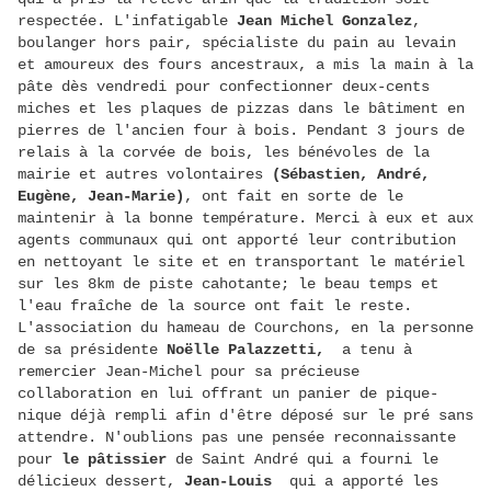
respectée. L'infatigable
Jean Michel Gonzalez
,
boulanger hors pair, spécialiste du pain au levain
et amoureux des fours ancestraux, a mis la main à la
pâte dès vendredi pour confectionner deux-cents
miches et les plaques de pizzas dans le bâtiment en
pierres de l'ancien four à bois. Pendant 3 jours de
relais à la corvée de bois, les bénévoles de la
mairie et autres volontaires
(Sébastien, André,
Eugène, Jean-Marie)
, ont fait en sorte de le
maintenir à la bonne température. Merci à eux et aux
agents communaux qui ont apporté leur contribution
en nettoyant le site et en transportant le matériel
sur les 8km de piste cahotante; le beau temps et
l'eau fraîche de la source ont fait le reste.
L'association du hameau de Courchons, en la personne
de sa présidente
Noëlle Palazzetti,
a tenu à
remercier Jean-Michel pour sa précieuse
collaboration en lui offrant un panier de pique-
nique déjà rempli afin d'être déposé sur le pré sans
attendre. N'oublions pas une pensée reconnaissante
pour
le pâtissier
de Saint André qui a fourni le
délicieux dessert,
Jean-Louis
qui a apporté les