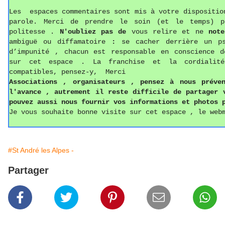
Les espaces commentaires sont mis à votre dispositio
parole. Merci de prendre le soin (et le temps) p
politesse
.
N'oubliez pas de
vous relire et ne
not
ambiguë ou diffamatoire
:
se cacher derrière un p
d’impunité , chacun est responsable en conscience d
sur cet espace . La franchise et la cordialit
compatibles, pensez-y, Merci
Associations ,
o
rganisateurs , pense
z
à nous préven
l'avance , autrement il reste difficile de partager
pouvez aussi
nous fournir vos informations
et photos
p
Je vous souhaite bonne visite sur cet espace , le web
#St André les Alpes -
Partager