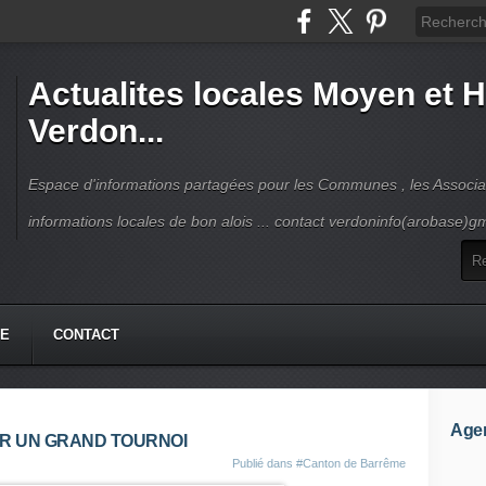
Actualites locales Moyen et 
Verdon...
Espace d'informations partagées pour les Communes , les Associat
informations locales de bon alois ... contact verdoninfo(arobase)g
HE
CONTACT
Age
UR UN GRAND TOURNOI
Publié dans
#Canton de Barrême