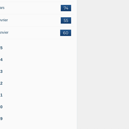
ars
74
vrier
55
nvier
60
25
24
23
22
21
20
19