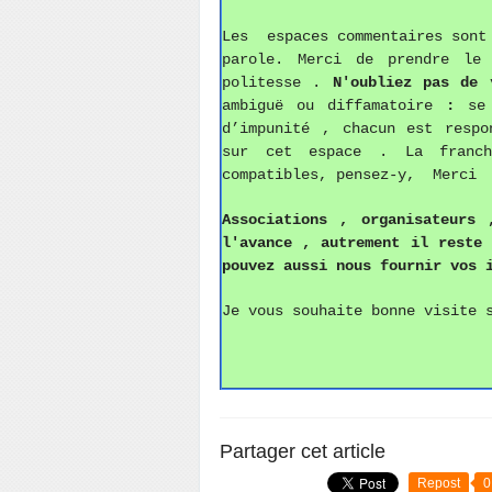
Les espaces commentaires sont 
parole. Merci de prendre le
politesse
.
N'oubliez pas de
v
ambiguë ou diffamatoire
:
se
d’impunité , chacun est respo
sur cet espace . La franch
compatibles, pensez-y, Merci
Associations ,
o
rganisateurs 
l'avance , autrement il reste
pouvez aussi
nous fournir vos 
Je vous souhaite bonne visite 
Partager cet article
Repost
0