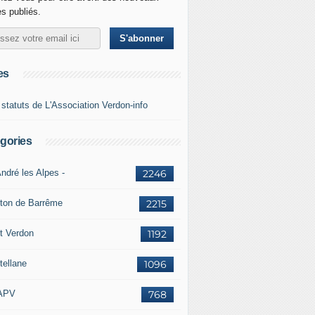
es publiés.
es
 statuts de L'Association Verdon-info
gories
ndré les Alpes -
2246
ton de Barrême
2215
t Verdon
1192
tellane
1096
APV
768