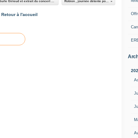
refl
Colmars les Alpes , vidéo discours de Magali Surle Girieud et extrait du concert de la musique des sapeurs pompiers du Var
Robion , journée détente pour la Robionnaise
Off
Retour à l'accueil
Can
ER
Arch
20
A
Ju
Ju
M
Av