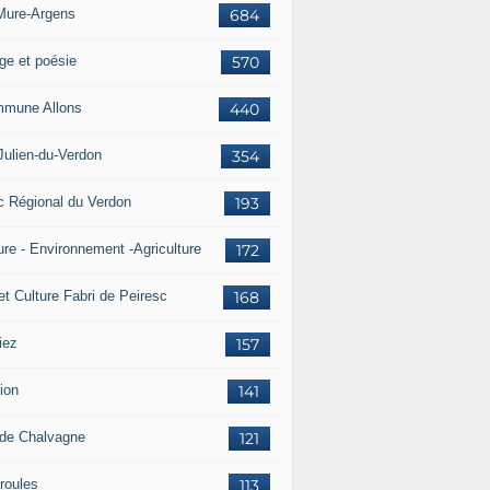
Mure-Argens
684
ge et poésie
570
mune Allons
440
Julien-du-Verdon
354
c Régional du Verdon
193
ure - Environnement -Agriculture
172
et Culture Fabri de Peiresc
168
iez
157
ion
141
 de Chalvagne
121
roules
113