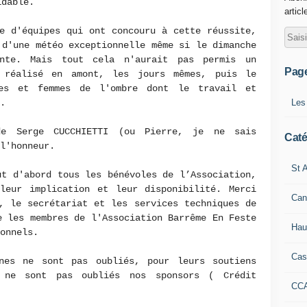
idable.
articl
e d'équipes qui ont concouru à cette réussite,
 d'une météo exceptionnelle même si le dimanche
ante. Mais tout cela n'aurait pas permis un
Pag
 réalisé en amont, les jours mêmes, puis le
mes et femmes de l'ombre dont le travail et
Les
.
de Serge CUCCHIETTI (ou Pierre, je ne sais
Caté
l'honneur.
St A
ut d'abord tous les bénévoles de l’Association,
leur implication et leur disponibilité. Merci
Can
, le secrétariat et les services techniques de
e les membres de l'Association Barrême En Feste
Hau
onnels.
Cas
nes ne sont pas oubliés, pour leurs soutiens
e ne sont pas oubliés nos sponsors ( Crédit
CC