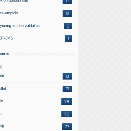
exion-personnelle
13
res-emplois
12
yoning-verdon-valdallos
2
EF-CMS
1
ives
26
oût
13
illet
71
in
78
ai
78
ril
77