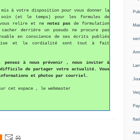
mis à votre disposition pour vous donner la
Publ
 soin (et le temps) pour les formules de
ous relire et ne
notez pas
de formulation
Mai
 cacher derrière un pseudo ne procure pas
nsable en conscience de ses écrits publiés
sec
ise et la cordialité sont tout à fait
Ann
, pense
z
à nous prévenir , nous inviter à
Lam
 difficile de partager votre actualité.
Vous
informations
et photos
par courriel.
Jou
sur cet espace , le webmaster
Ver
Pay
flas
Ass