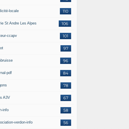
icité-locale
110
rie St Andre Les Alpes
106
teur-ccapv
101
ot
97
bruisse
96
rnal-pdf
84
gons
78
s A3V
67
h-info
58
ociation-verdon-info
56