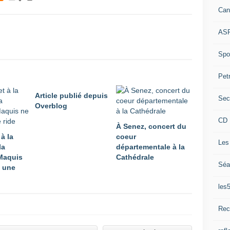
Can
ASP
Spor
Pet
Article publié depuis
Sec
Overblog
CD 
À Senez, concert du
 à la
coeur
Les
la
départementale à la
Maquis
Cathédrale
Séa
 une
les
Rec