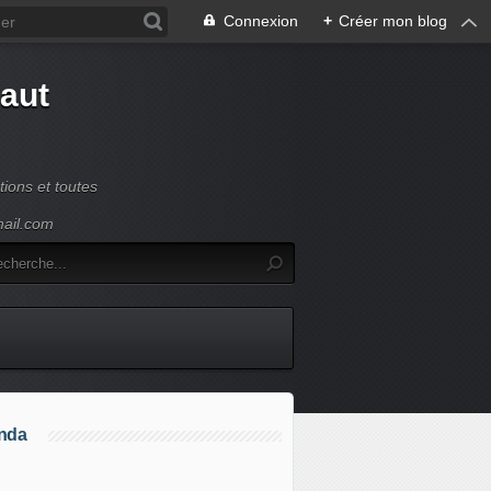
Connexion
+
Créer mon blog
Haut
ions et toutes
mail.com
nda