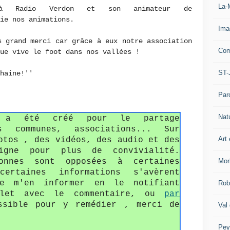
La-
 à Radio Verdon et son animateur de
ie nos animations.
Ima
s grand merci car grâce à eux notre association
Com
ue vive le foot dans nos vallées !
ST-
chaine!''
Par
Nat
o a été créé pour le partage
s communes, associations... Sur
Art 
otos , des vidéos, des audio et des
gne pour plus de convivialité.
Mor
onnes sont opposées à certaines
ertaines informations s'avèrent
de m'en informer en le notifiant
Rob
llet avec le commentaire, ou
par
sible pour y remédier , merci de
Val
Pey