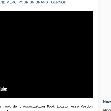
News
e foot de l'Association Foot Loisir Asse Verdon
Abonn