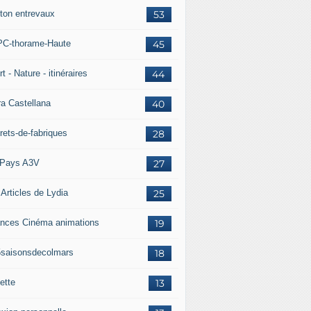
ton entrevaux
53
C-thorame-Haute
45
t - Nature - itinéraires
44
ra Castellana
40
rets-de-fabriques
28
Pays A3V
27
 Articles de Lydia
25
nces Cinéma animations
19
5saisonsdecolmars
18
ette
13