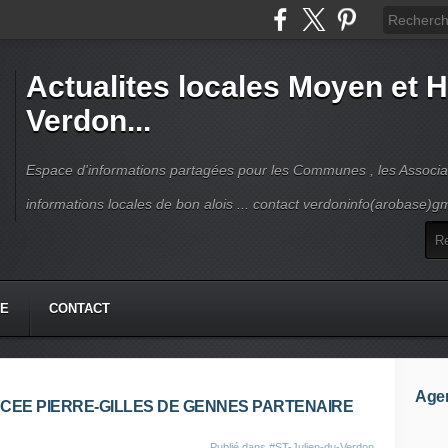
Actualites locales Moyen et 
Verdon...
Espace d'informations partagées pour les Communes , les Associat
informations locales de bon alois ... contact verdoninfo(arobase)g
HE
CONTACT
Age
YCEE PIERRE-GILLES DE GENNES PARTENAIRE
Publié dans
#ST-Julien-du-Verdon