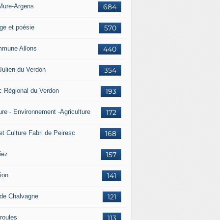
Mure-Argens
684
ge et poésie
570
mune Allons
440
Julien-du-Verdon
354
c Régional du Verdon
193
ure - Environnement -Agriculture
172
et Culture Fabri de Peiresc
168
iez
157
ion
141
 de Chalvagne
121
roules
113