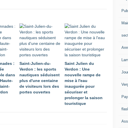
Publ
Mai
sec
Ann
Lam
nnades :
Saint-Julien-du-
Saint Julien du
ée
Verdon : les sports
Verdon : Une
Jou
ble dans
nautiques séduisent
nouvelle rampe de
-Haute-
plus d'une centaine
mise à l'eau
Ver
aint-
de visiteurs lors des
inaugurée pour
rdon
portes ouvertes
sécuriser et
Pay
prolonger la saison
touristique
flas
Ass