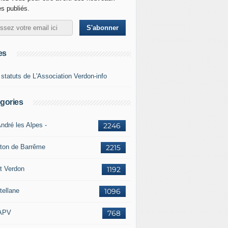
es publiés.
es
 statuts de L'Association Verdon-info
gories
ndré les Alpes -
2246
ton de Barrême
2215
t Verdon
1192
tellane
1096
APV
768