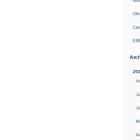
refl
Off
Can
ER
Arch
20
A
Ju
Ju
M
Av