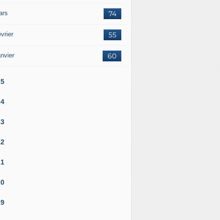
ars
74
vrier
55
nvier
60
25
24
23
22
21
20
19