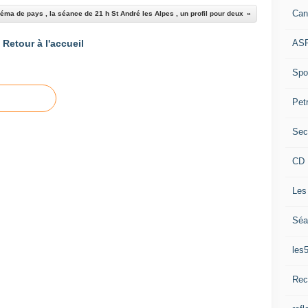
Can
éma de pays , la séance de 21 h St André les Alpes , un profil pour deux
ASP
Retour à l'accueil
Spor
Pet
Sec
CD 
Les
Séa
les
Rec