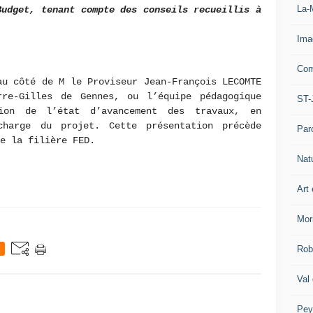
La-
Budget, tenant compte des conseils recueillis à
Ima
Com
au côté de M le Proviseur Jean-François LECOMTE
re-Gilles de Gennes, ou l’équipe pédagogique
ST-
tion de l’état d’avancement des travaux, en
charge du projet. Cette présentation précède
Par
e la filière FED.
Nat
Art 
Mor
Rob
Val
Pey