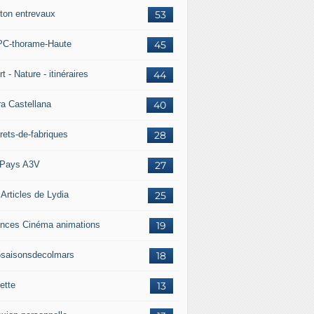
ton entrevaux
53
C-thorame-Haute
45
t - Nature - itinéraires
44
ra Castellana
40
rets-de-fabriques
28
Pays A3V
27
 Articles de Lydia
25
nces Cinéma animations
19
5saisonsdecolmars
18
ette
13