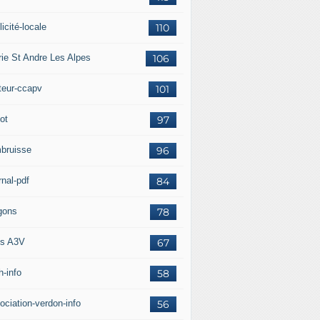
icité-locale
110
rie St Andre Les Alpes
106
teur-ccapv
101
ot
97
bruisse
96
rnal-pdf
84
gons
78
s A3V
67
h-info
58
ociation-verdon-info
56