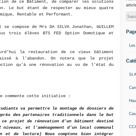
tion de ce Bâtiment, de comparer les solutions
articl
on. Le but étant de respecter au mieux quatre
mique, Rentable et Performant.
t se compose de Mrs DA SILVA Jonathan, GUILLEM
Pag
ous trois élèves BTS FED Option Domotique et
Les
urd’hui la restauration de ce vieux bâtiment
aissé à l’abandon. On notera que le projet
Caté
uction qu’à une rénovation au vu de l’état du
St A
Can
e commente cette initiative :
Hau
tudiants va permettre le montage de dossiers de
Cas
uprès des partenaires traditionnels dans le but
 ce projet de rénovation d’un bâtiment destiné
CC
2 niveaux, et l’aménagement d’un local communal
on et de lecture) Nous comptons bien intégrer