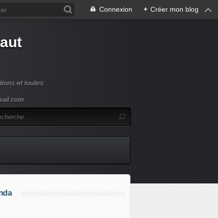
Connexion
+
Créer mon blog
Haut
ions et toutes
mail.com
nda