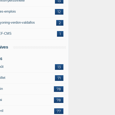
exion-personnelle
13
res-emplois
12
yoning-verdon-valdallos
2
EF-CMS
1
ives
26
oût
13
illet
71
in
78
ai
78
ril
77