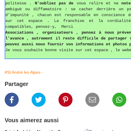
politesse
.
N'oubliez pas de
vous relire et ne
not
ambiguë ou diffamatoire
:
se cacher derrière un p
d’impunité , chacun est responsable en conscience d
sur cet espace . La franchise et la cordialit
compatibles, pensez-y, Merci
Associations ,
o
rganisateurs , pense
z
à nous préven
l'avance , autrement il reste difficile de partager
pouvez aussi
nous fournir vos informations
et photos
p
Je vous souhaite bonne visite sur cet espace , le web
#St André les Alpes -
Partager
Vous aimerez aussi