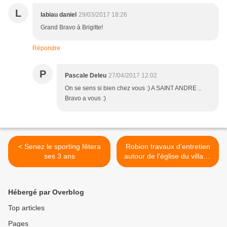
L
labiau daniel
29/03/2017 18:26
Grand Bravo à Brigitte!
Répondre
P
Pascale Deleu
27/04/2017 12:02
On se sens si bien chez vous :) A SAINT ANDRE ..
Bravo a vous :)
< Senez le sporting fêtera
Robion travaux d'entretien
ses 3 ans
autour de l'église du village
par les bénévoles de la
Robionnaise >
Hébergé par Overblog
Top articles
Pages