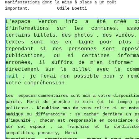
manifestations dont la mise à place a un coût
important. Odile Boetti
L'espace Verdon info a été créé p
d'informations sur les communes, asso
certains billets, des photos , des vidéos,
textes sont mis en ligne pour plus d
Cependant si des personnes sont oppos
publications, ou si certaines informa
erronées, il suffira de m'en informer 
directement sur le billet avec le com
mail
; je ferai mon possible pour y remé
votre compréhension.
Les espaces commentaires sont mis à votre dispositio
parole. Merci de prendre le soin (et le temps) p
politesse
.
N'oubliez pas de
vous relire et ne
not
ambiguë ou diffamatoire
:
se cacher derrière un p
d’impunité , chacun est responsable en conscience d
sur cet espace . La franchise et la cordialit
compatibles, pensez-y, Merci