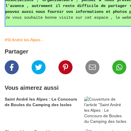
Associations ,
o
rganisateurs , pense
z
à nous préven
l'avance , autrement il reste difficile de partager
pouvez aussi
nous fournir vos informations
et photos
p
Je vous souhaite bonne visite sur cet espace , le web
#St André les Alpes -
Partager
Vous aimerez aussi
Saint André les Alpes : Le Concours
de Boules du Camping des Iscles