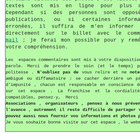
textes sont mis en ligne pour plus d
Cependant si des personnes sont oppos
publications, ou si certaines informa
erronées, il suffira de m'en informer 
directement sur le billet avec le com
mail
; je ferai mon possible pour y remé
votre compréhension.
Les espaces commentaires sont mis à votre dispositio
parole. Merci de prendre le soin (et le temps) p
politesse
.
N'oubliez pas de
vous relire et ne
not
ambiguë ou diffamatoire
:
se cacher derrière un p
d’impunité , chacun est responsable en conscience d
sur cet espace . La franchise et la cordialit
compatibles, pensez-y, Merci
Associations ,
o
rganisateurs , pense
z
à nous préven
l'avance , autrement il reste difficile de partager
pouvez aussi
nous fournir vos informations
et photos
p
Je vous souhaite bonne visite sur cet espace , le web