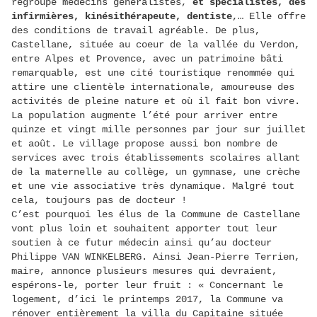
regroupe médecins généralistes,
et spécialistes, des
infirmières, kinésithérapeute, dentiste
,… Elle offre
des conditions de travail agréable. De plus,
Castellane, située au coeur de la vallée du Verdon,
entre Alpes et Provence, avec un patrimoine bâti
remarquable, est une cité touristique renommée qui
attire une clientèle internationale, amoureuse des
activités de pleine nature et où il fait bon vivre.
La population augmente l’été pour arriver entre
quinze et vingt mille personnes par jour sur juillet
et août. Le village propose aussi bon nombre de
services avec trois établissements scolaires allant
de la maternelle au collège, un gymnase, une crèche
et une vie associative très dynamique. Malgré tout
cela, toujours pas de docteur !
C’est pourquoi les élus de la Commune de Castellane
vont plus loin et souhaitent apporter tout leur
soutien à ce futur médecin ainsi qu’au docteur
Philippe VAN WINKELBERG. Ainsi Jean-Pierre Terrien,
maire, annonce plusieurs mesures qui devraient,
espérons-le, porter leur fruit : « Concernant le
logement, d’ici le printemps 2017, la Commune va
rénover entièrement la villa du Capitaine située