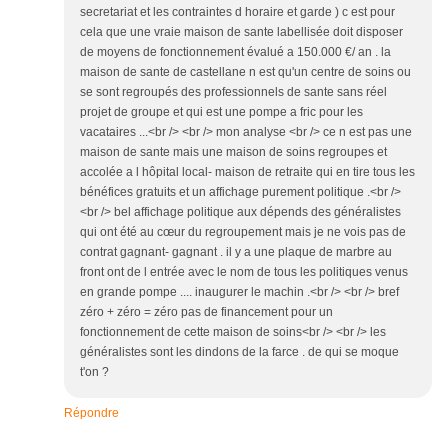
secretariat et les contraintes d horaire et garde ) c est pour
cela que une vraie maison de sante labellisée doit disposer
de moyens de fonctionnement évalué a 150.000 €/ an . la
maison de sante de castellane n est qu'un centre de soins ou
se sont regroupés des professionnels de sante sans réel
projet de groupe et qui est une pompe a fric pour les
vacataires ...<br /> <br /> mon analyse <br /> ce n est pas une
maison de sante mais une maison de soins regroupes et
accolée a l hôpital local- maison de retraite qui en tire tous les
bénéfices gratuits et un affichage purement politique .<br />
<br /> bel affichage politique aux dépends des généralistes
qui ont été au cœur du regroupement mais je ne vois pas de
contrat gagnant- gagnant . il y a une plaque de marbre au
front ont de l entrée avec le nom de tous les politiques venus
en grande pompe .... inaugurer le machin .<br /> <br /> bref
zéro + zéro = zéro pas de financement pour un
fonctionnement de cette maison de soins<br /> <br /> les
généralistes sont les dindons de la farce . de qui se moque
t'on ?
Répondre