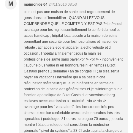
M
maimonide 04
24/11/2016 08:53
ce n est pas une maison de sante c est regroupement de
gens dans de l'immobilirer . QUAND ALLEZ VOUS
COMPRENDRE QUE LE COMPTE N Y. EST PAS ?<br /> seul
avantage pour les mg : essentiellement le confort du neuf et
acces handicap , hôpital local accole a la maison de soins
permettant une sécurité pour les hospitalisés et maison de
retraite . achat de 2 ecg et appareil a écho vétuste et d
occasion . l hôpital a finalement sous la main les
professionels de sante sans payer.<br /> <br /> - inconvénient
: aucune plus value ni en honnoraires ni en temps ( Bizot
Gastaldi prends 1 semaine / an de congés !!!! ).la sisa sert a
payer en vacations l infirmière qui a sa petite niche
d'éducation thérapeutique . aucun bénéfice en terme de
protection de la sante des généralistes et je m'interroge sur la
fonction apostolique de Bizot Gastaldi et vanwinckelberg
esclaves avec soumission a l' autorité . <br /> <br /> -
avantage pour les " vacataires" : les locaux sont très peu
chers et exercice confortable avec des honnoraires très très
agréables ( podologue 31 euros , urologue 70 euros , , et cela
montre l état dans lequel est considérée la médecine
générale " pivot du système" a 23 € l acte ..qui a la charge du