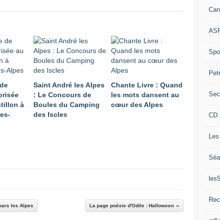
Can
ASP
Spor
Pet
 de
Saint André les Alpes
Chante Livre : Quand
Sec
orisée
: Le Concours de
les mots dansent au
tillon à
Boules du Camping
cœur des Alpes
les-
des Iscles
CD 
Les
Séa
les
Rec
mars les Alpes
La page poésie d'Odile : Halloween