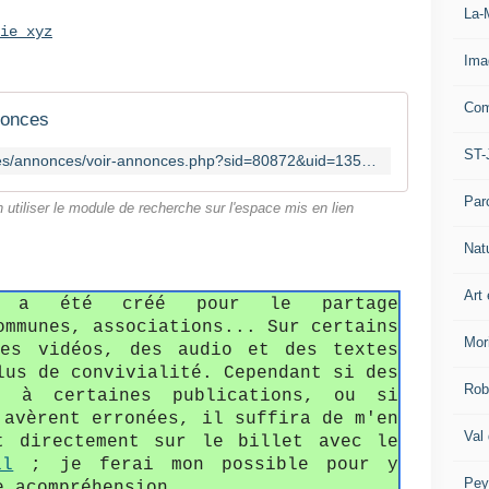
La-
ie xyz
Ima
Com
nonces
ST-
https://www.i-services.com/membres/annonces/voir-annonces.php?sid=80872&uid=135877
Par
n utiliser le module de recherche sur l'espace mis en lien
Nat
Art 
fo a été créé pour le partage
ommunes, associations... Sur certains
Mor
des vidéos, des audio et des textes
lus de convivialité. Cependant si des
Rob
s à certaines publications, ou si
'avèrent erronées, il suffira de m'en
Val
t directement sur le billet avec le
il
; je ferai mon possible pour y
Pey
e acompréhension.