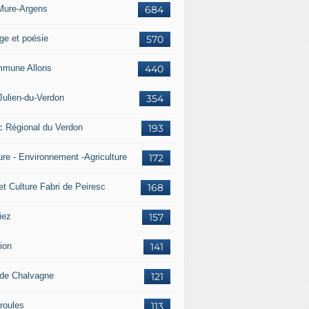
Mure-Argens
684
ge et poésie
570
mune Allons
440
Julien-du-Verdon
354
c Régional du Verdon
193
ure - Environnement -Agriculture
172
et Culture Fabri de Peiresc
168
iez
157
ion
141
 de Chalvagne
121
roules
113