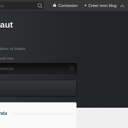
Connexion
+
Créer mon blog
Haut
ions et toutes
mail.com
nda