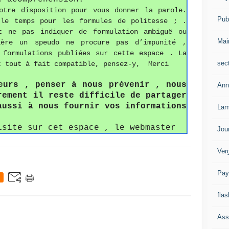
otre disposition pour vous donner la parole.
Publ
 le temps pour les formules de politesse ; .
t ne pas indiquer de formulation ambiguë ou
Mai
ière un speudo ne procure pas d’impunité ,
 formulations publiées sur cette espace . La
sec
t tout à fait compatible, pensez-y, Merci
eurs , penser à nous prévenir , nous
Ann
rement il reste difficile de partager
aussi à nous fournir vos informations
Lam
isite sur cet espace , le webmaster
Jou
Ver
Pay
flas
Ass