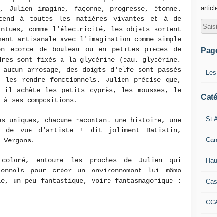
articl
s, Julien imagine, façonne, progresse, étonne.
tend à toutes les matières vivantes et à de
intues, comme l'électricité, les objets sortent
ment artisanale avec l'imagination comme simple
en écorce de bouleau ou en petites pièces de
Pag
dres sont fixés à la glycérine (eau, glycérine,
 aucun arrosage, des doigts d'elfe sont passés
Les
r les rendre fonctionnels. Julien précise que,
, il achète les petits cyprès, les mousses, le
Caté
s à ses compositions.
St A
es uniques, chacune racontant une histoire, une
t de vue d'artiste ! dit joliment Batistin,
Can
 Vergons.
 coloré, entoure les proches de Julien qui
Hau
ionnels pour créer un environnement lui même
ie, un peu fantastique, voire fantasmagorique :
Cas
CC