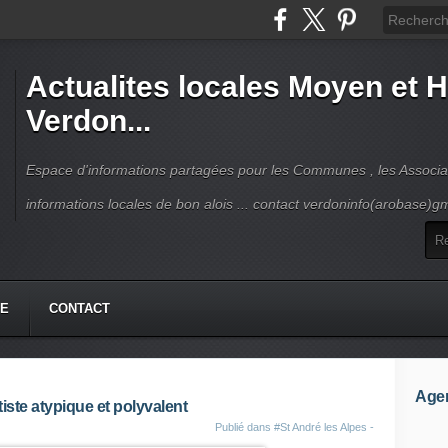
Actualites locales Moyen et 
Verdon...
Espace d'informations partagées pour les Communes , les Associat
informations locales de bon alois ... contact verdoninfo(arobase)g
HE
CONTACT
Age
tiste atypique et polyvalent
Publié dans
#St André les Alpes -