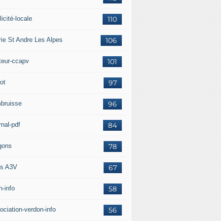
icité-locale
110
rie St Andre Les Alpes
106
teur-ccapv
101
ot
97
bruisse
96
rnal-pdf
84
gons
78
s A3V
67
h-info
58
ociation-verdon-info
56