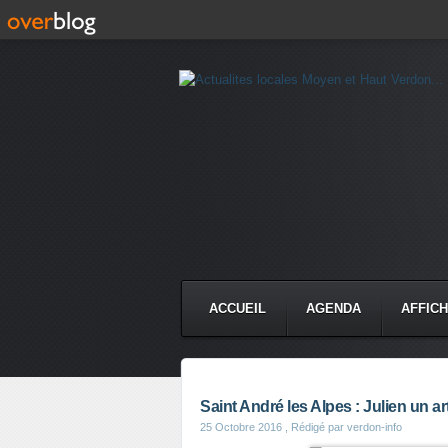
ACCUEIL
AGENDA
AFFIC
Saint André les Alpes : Julien un ar
25 Octobre 2016
, Rédigé par verdon-info