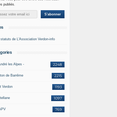
es publiés.
es
 statuts de L'Association Verdon-info
gories
ndré les Alpes -
2248
ton de Barrême
2215
t Verdon
1193
tellane
1097
APV
769