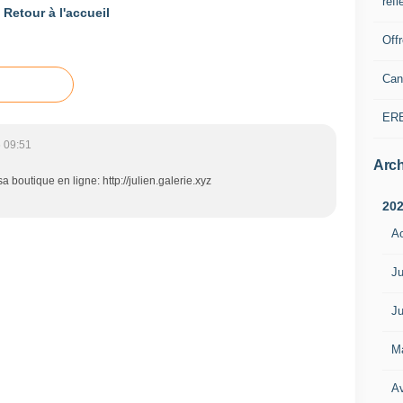
refl
Retour à l'accueil
Off
Can
ER
 09:51
Arch
a boutique en ligne: http://julien.galerie.xyz
20
A
Ju
Ju
M
Av