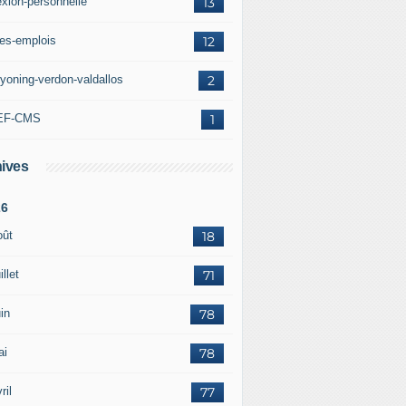
exion-personnelle
13
res-emplois
12
yoning-verdon-valdallos
2
EF-CMS
1
ives
26
oût
18
illet
71
in
78
ai
78
ril
77