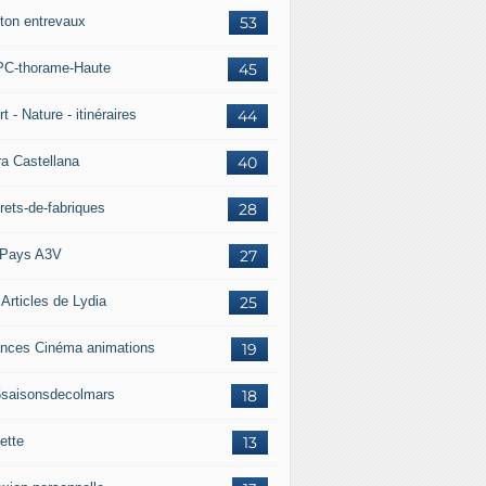
ton entrevaux
53
C-thorame-Haute
45
t - Nature - itinéraires
44
ra Castellana
40
rets-de-fabriques
28
Pays A3V
27
 Articles de Lydia
25
nces Cinéma animations
19
5saisonsdecolmars
18
ette
13