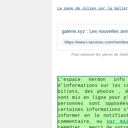
La page de Julien sur la Galler
galerie.xyz : Les nouvelles an
Pour retrouver les pièces de Julie
L'espace Verdon in
d'informations sur les c
billets, des photos , 
sont mis en ligne pour p
personnes sont opposée
certaines informations s
informer en le notifian
commentaire, ou
par ma
remédier , merci de votr