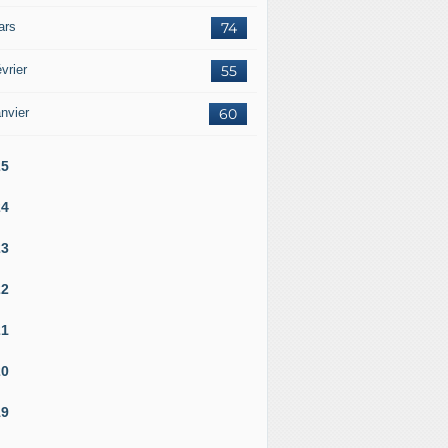
ars
74
vrier
55
nvier
60
25
24
23
22
21
20
19