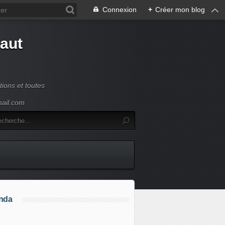
Connexion
+
Créer mon blog
Haut
ions et toutes
mail.com
nda