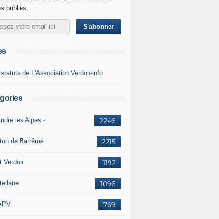
es publiés.
es
 statuts de L'Association Verdon-info
gories
ndré les Alpes -
2246
ton de Barrême
2215
t Verdon
1192
tellane
1096
APV
769