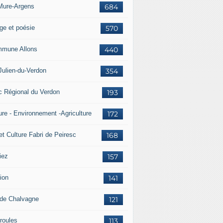
Mure-Argens
684
ge et poésie
570
mune Allons
440
Julien-du-Verdon
354
c Régional du Verdon
193
ure - Environnement -Agriculture
172
et Culture Fabri de Peiresc
168
iez
157
ion
141
 de Chalvagne
121
roules
113