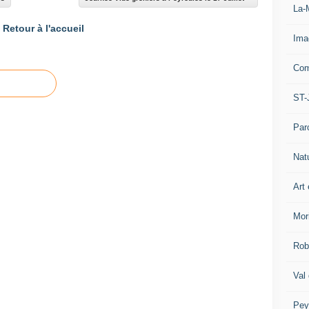
La-
Retour à l'accueil
Ima
Com
ST-
Par
Nat
Art 
Mor
Rob
Val
Pey