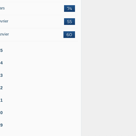
ars
74
vrier
55
nvier
60
25
24
23
22
21
20
19