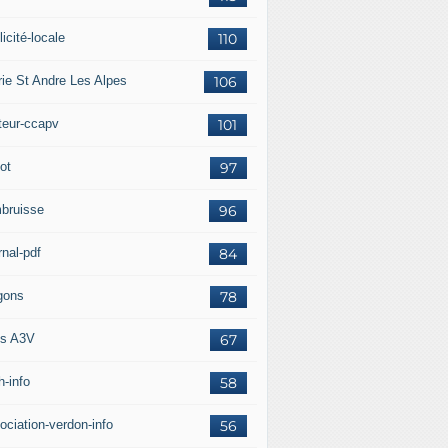
icité-locale
110
rie St Andre Les Alpes
106
teur-ccapv
101
ot
97
bruisse
96
rnal-pdf
84
gons
78
s A3V
67
h-info
58
ociation-verdon-info
56