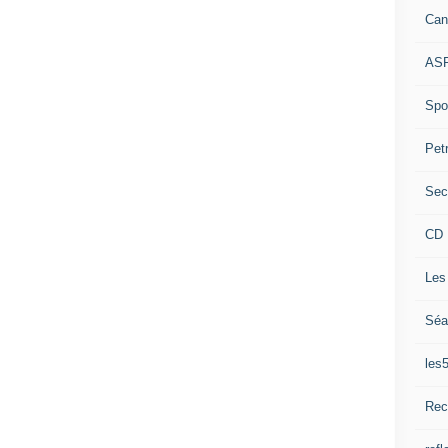
Can
ASP
Spor
Pet
Sec
CD 
Les
Séa
les
Rec