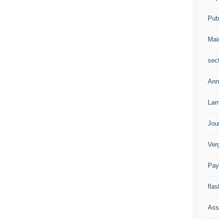
Publ
Mai
sec
Ann
Lam
Jou
Ver
Pay
flas
Ass