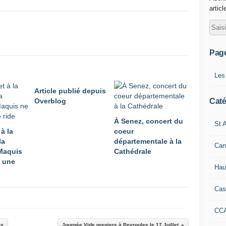
articl
Pag
Les
Article publié depuis
Caté
Overblog
À Senez, concert du
St A
 à la
coeur
la
départementale à la
Can
Maquis
Cathédrale
 une
Hau
Cas
CC
ès
Journée Vide greniers à Peyroules le 17 Juillet