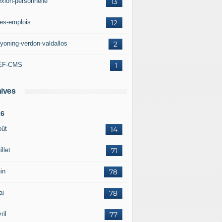
exion-personnelle
13
res-emplois
12
yoning-verdon-valdallos
2
EF-CMS
1
ives
26
oût
14
illet
71
in
78
ai
78
ril
77