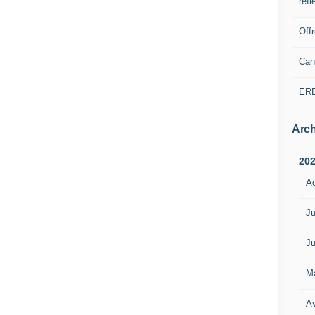
refl
Off
Can
ER
Arch
20
A
Ju
Ju
M
Av