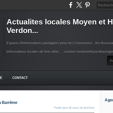
Actualites locales Moyen et 
Verdon...
Espace d'informations partagées pour les Communes , les Associat
informations locales de bon alois ... contact verdoninfo(arobase)g
HE
CONTACT
Age
 à Barrême
Publié dans
#Canton de Barrême