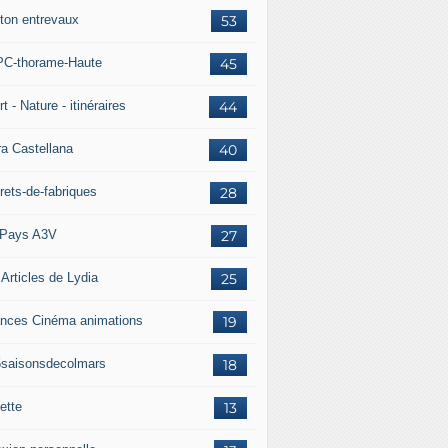
ton entrevaux
53
C-thorame-Haute
45
t - Nature - itinéraires
44
ra Castellana
40
rets-de-fabriques
28
Pays A3V
27
 Articles de Lydia
25
nces Cinéma animations
19
5saisonsdecolmars
18
ette
13