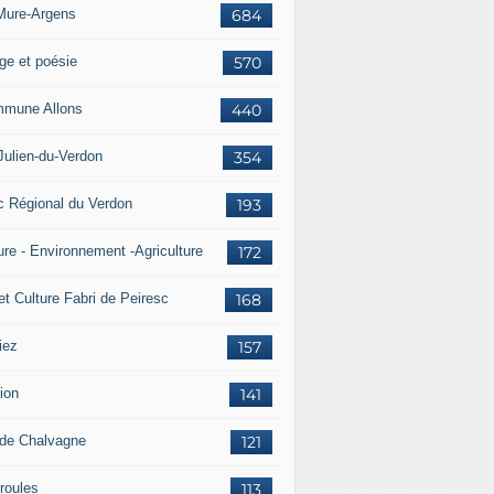
Mure-Argens
684
ge et poésie
570
mune Allons
440
Julien-du-Verdon
354
c Régional du Verdon
193
ure - Environnement -Agriculture
172
et Culture Fabri de Peiresc
168
iez
157
ion
141
 de Chalvagne
121
roules
113