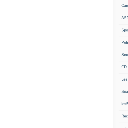
Can
ASP
Spor
Pet
Sec
CD 
Les
Séa
les
Rec