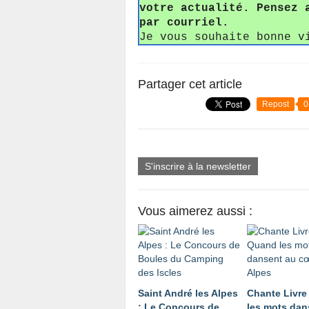
votre actualité. Pensez 
par courriel.
Je vous souhaite bonne v
Partager cet article
Repost
0
S'inscrire à la newsletter
Vous aimerez aussi :
Saint André les Alpes
Chante Livre
: Le Concours de
les mots dan