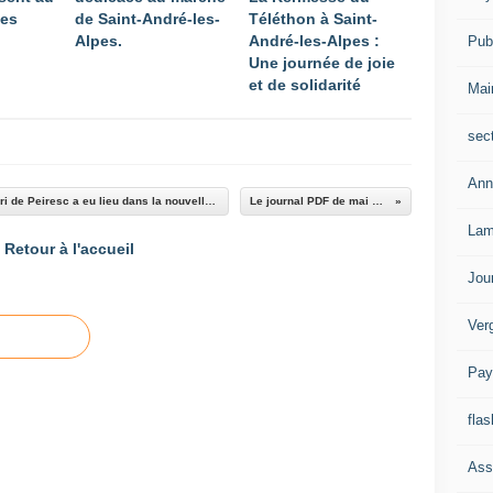
pes
de Saint-André-les-
Téléthon à Saint-
Alpes.
André-les-Alpes :
Publ
Une journée de joie
et de solidarité
Mai
sec
Ann
Saint André les Alpes: l'AG d'Art et Culture Fabri de Peiresc a eu lieu dans la nouvelle mairie
Le journal PDF de mai 2016
Lam
Retour à l'accueil
Jou
Ver
Pay
flas
Ass