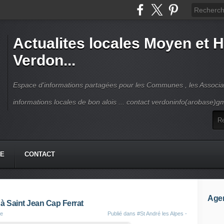
Actualites locales Moyen et 
Verdon...
Espace d'informations partagées pour les Communes , les Associat
informations locales de bon alois ... contact verdoninfo(arobase)g
HE
CONTACT
Age
à Saint Jean Cap Ferrat
te
Publié dans
#St André les Alpes -