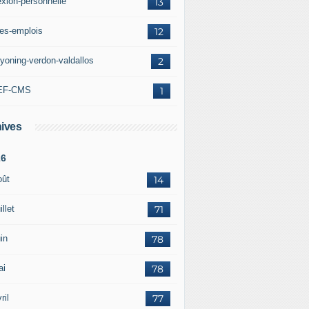
exion-personnelle
13
res-emplois
12
yoning-verdon-valdallos
2
EF-CMS
1
ives
26
oût
14
illet
71
in
78
ai
78
ril
77