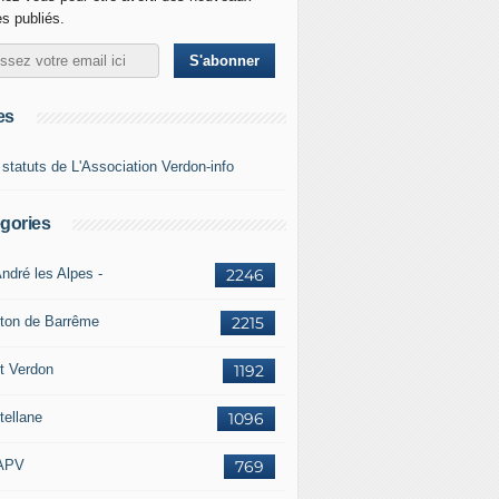
es publiés.
es
 statuts de L'Association Verdon-info
gories
ndré les Alpes -
2246
ton de Barrême
2215
t Verdon
1192
tellane
1096
APV
769