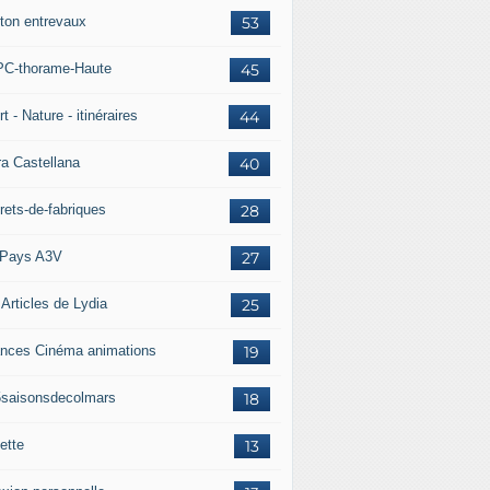
ton entrevaux
53
C-thorame-Haute
45
t - Nature - itinéraires
44
ra Castellana
40
rets-de-fabriques
28
Pays A3V
27
 Articles de Lydia
25
nces Cinéma animations
19
5saisonsdecolmars
18
ette
13