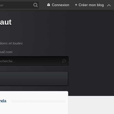
Connexion
+
Créer mon blog
Haut
ions et toutes
mail.com
nda