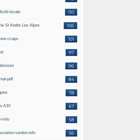
icité-locale
110
rie St Andre Les Alpes
106
teur-ccapv
101
ot
97
bruisse
96
rnal-pdf
84
gons
78
s A3V
67
h-info
58
ociation-verdon-info
56