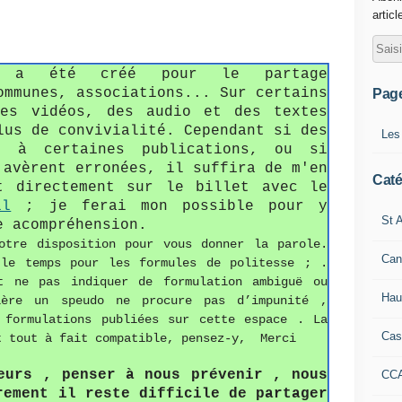
articl
fo a été créé pour le partage
ommunes, associations... Sur certains
Pag
des vidéos, des audio et des textes
lus de convivialité. Cependant si des
Les
s à certaines publications, ou si
'avèrent erronées, il suffira de m'en
Caté
t directement sur le billet avec le
il
; je ferai mon possible pour y
St A
e acompréhension.
otre disposition pour vous donner la parole.
Can
 le temps pour les formules de politesse ; .
t ne pas indiquer de formulation ambiguë ou
Hau
ière un speudo ne procure pas d’impunité ,
 formulations publiées sur cette espace . La
Cas
t tout à fait compatible, pensez-y, Merci
eurs , penser à nous prévenir , nous
CC
rement il reste difficile de partager