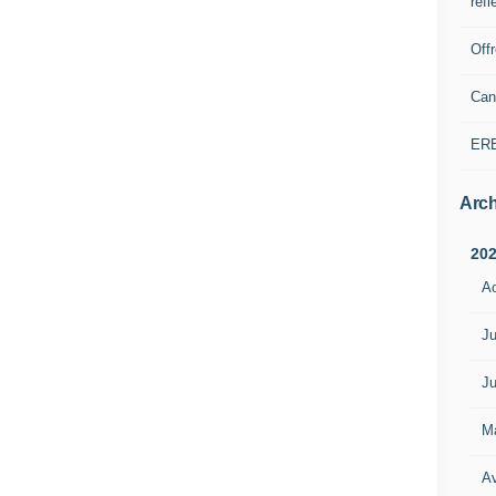
refl
Off
Can
ER
Arch
20
A
Ju
Ju
M
Av