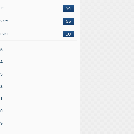
ars
74
vrier
55
nvier
60
25
24
23
22
21
20
19