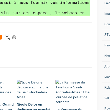
aussi à nous fournir vos informations
La-
isite sur cet espace , le webmaster
Ima
Com
ST-
Par
Nat
Art 
Mor
Rob
Val
 : Quand
Nicole Delor en
Pey
sent au
dédicace au marché
La Kermesse du