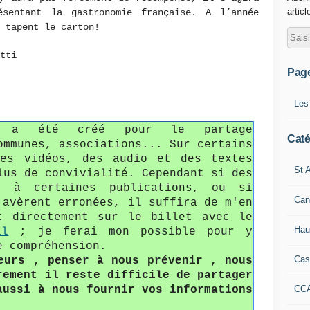
articl
ésentant la gastronomie française. A l’année
 tapent le carton!
tti
Pag
Les
fo a été créé pour le partage
Caté
ommunes, associations... Sur certains
des vidéos, des audio et des textes
St A
lus de convivialité. Cependant si des
s à certaines publications, ou si
Can
'avèrent erronées, il suffira de m'en
t directement sur le billet avec le
Hau
il
; je ferai mon possible pour y
e compréhension.
Cas
eurs , penser à nous prévenir , nous
rement il reste difficile de partager
CC
aussi à nous fournir vos informations