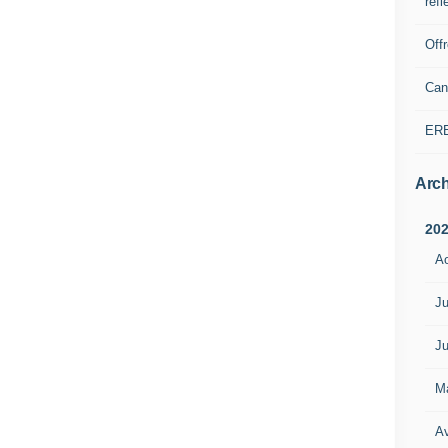
refl
Off
Can
ER
Arch
20
A
Ju
Ju
M
Av