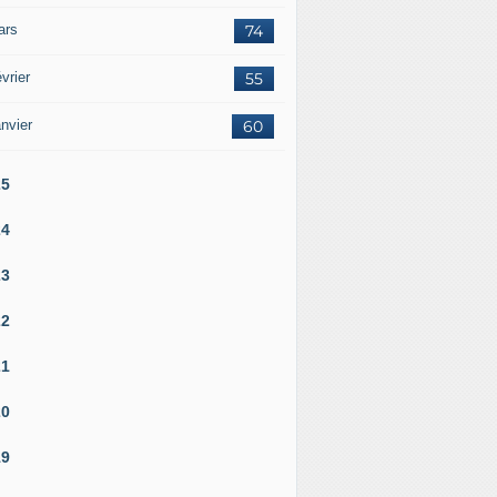
ars
74
vrier
55
nvier
60
25
24
23
22
21
20
19