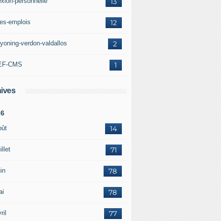
exion-personnelle
13
res-emplois
12
yoning-verdon-valdallos
2
EF-CMS
1
ives
26
oût
14
illet
71
in
78
ai
78
ril
77