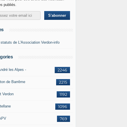
es publiés.
es
 statuts de L'Association Verdon-info
gories
ndré les Alpes -
2246
ton de Barrême
2215
t Verdon
1192
tellane
1096
APV
769