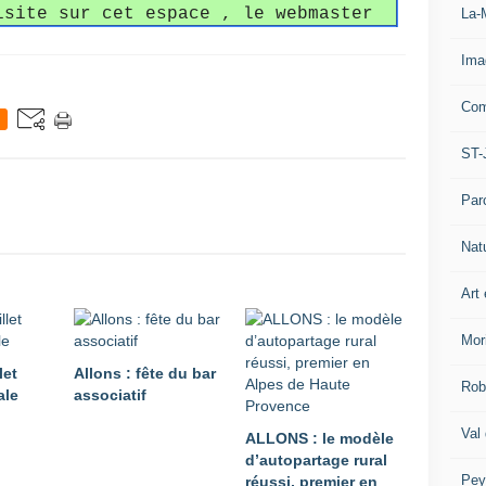
isite sur cet espace , le webmaster
La-
Ima
Com
ST-
Par
Nat
Art 
Mor
let
Allons : fête du bar
Rob
ale
associatif
Val
ALLONS : le modèle
d’autopartage rural
Pey
réussi, premier en