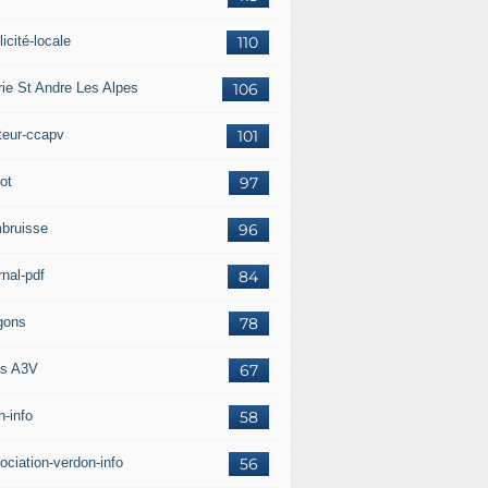
icité-locale
110
rie St Andre Les Alpes
106
teur-ccapv
101
ot
97
bruisse
96
rnal-pdf
84
gons
78
s A3V
67
h-info
58
ociation-verdon-info
56