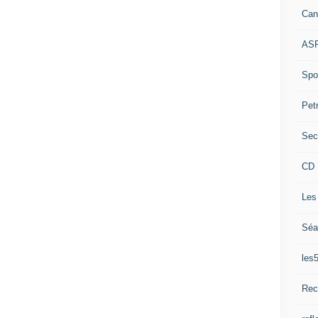
Can
ASP
Spor
Pet
Sec
CD 
Les
Séa
les
Rec