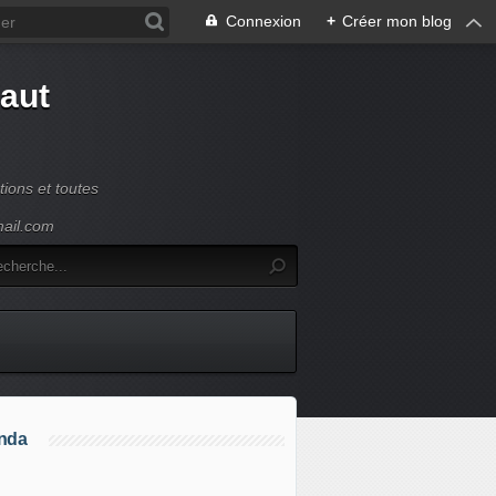
Connexion
+
Créer mon blog
Haut
ions et toutes
mail.com
nda