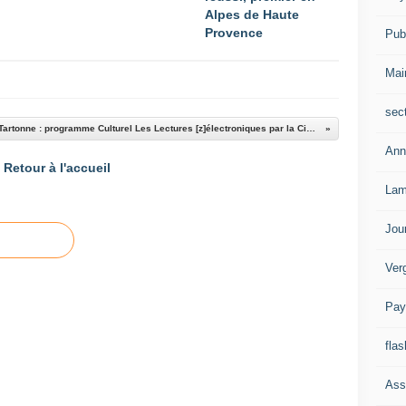
Alpes de Haute
Provence
Publ
Mai
sec
Tartonne : programme Culturel Les Lectures [z]électroniques par la Cie Détournement International du Muerto Coco
Ann
Retour à l'accueil
Lam
Jou
Ver
Pay
flas
Ass