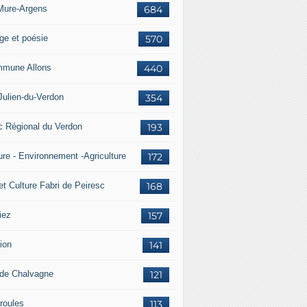
Mure-Argens
684
ge et poésie
570
mune Allons
440
Julien-du-Verdon
354
c Régional du Verdon
193
ure - Environnement -Agriculture
172
et Culture Fabri de Peiresc
168
iez
157
ion
141
 de Chalvagne
121
roules
113