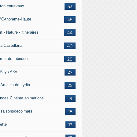
ton entrevaux
53
C-thorame-Haute
45
t - Nature - itinéraires
44
ra Castellana
40
rets-de-fabriques
28
Pays A3V
27
 Articles de Lydia
25
nces Cinéma animations
19
5saisonsdecolmars
18
ette
13