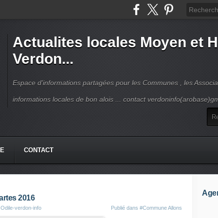
Actualites locales Moyen et 
Verdon...
Espace d'informations partagées pour les Communes , les Associat
informations locales de bon alois ... contact verdoninfo(arobase)g
HE
CONTACT
Age
artes 2016
 Odile-verdon-info
Publié dans
#Commune Allons