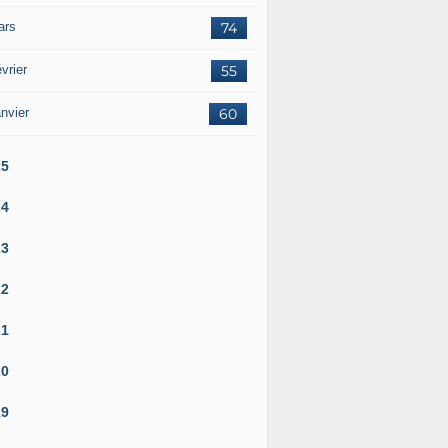
ars
74
vrier
55
nvier
60
25
24
23
22
21
20
19