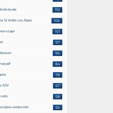
icité-locale
110
rie St Andre Les Alpes
106
teur-ccapv
101
ot
97
bruisse
96
rnal-pdf
84
gons
78
s A3V
67
h-info
58
ociation-verdon-info
56