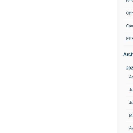
refl
Off
Can
ER
Arch
20
A
Ju
Ju
M
Av