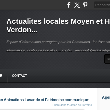
Actualites locales Moyen et 
Verdon...
Espace d'informations partagées pour les Communes , les Associat
informations locales de bon alois ... contact verdoninfo(arobase)g
HE
CONTACT
Age
tion Animations Lavande et Patrimoine communique:
Publié dans
#Canton de Barrême