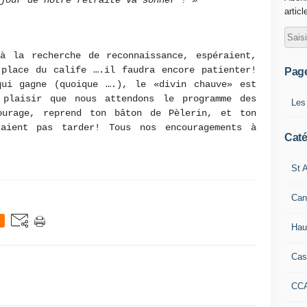
jour de notre retraite va sonner ! »
articl
à la recherche de reconnaissance, espéraient,
 place du calife ….il faudra encore patienter!
Pag
ui gagne (quoique ….), le «divin chauve» est
 plaisir que nous attendons le programme des
Les
ourage, reprend ton bâton de Pèlerin, et ton
aient pas tarder! Tous nos encouragements à
Caté
St A
Can
Hau
Cas
CC