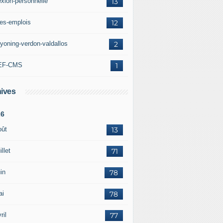
exion-personnelle
13
res-emplois
12
yoning-verdon-valdallos
2
EF-CMS
1
ives
26
oût
13
illet
71
in
78
ai
78
ril
77