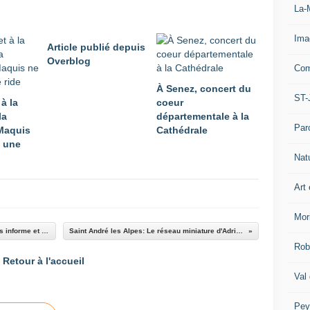
La-
Ima
Article publié depuis
Overblog
Com
À Senez, concert du
ST-
 à la
coeur
la
départementale à la
Par
Maquis
Cathédrale
 une
Nat
Art 
Mor
L'Association , les 5 saisons de Colmars , nous informe et réponde à nos questions
Saint André les Alpes: Le réseau miniature d'Adrien prend de l'ampleur
Rob
Retour à l'accueil
Val
Pey