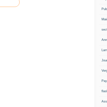
Publ
Mai
sec
Ann
Lam
Jou
Ver
Pay
flas
Ass