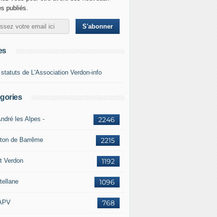
es publiés.
es
 statuts de L'Association Verdon-info
gories
ndré les Alpes -
2246
ton de Barrême
2215
t Verdon
1192
tellane
1096
APV
768