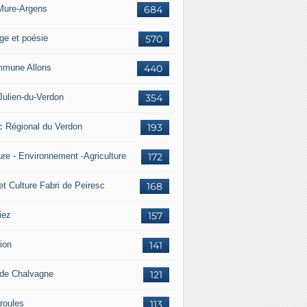
Mure-Argens
684
ge et poésie
570
mune Allons
440
Julien-du-Verdon
354
c Régional du Verdon
193
ure - Environnement -Agriculture
172
et Culture Fabri de Peiresc
168
iez
157
ion
141
 de Chalvagne
121
roules
113