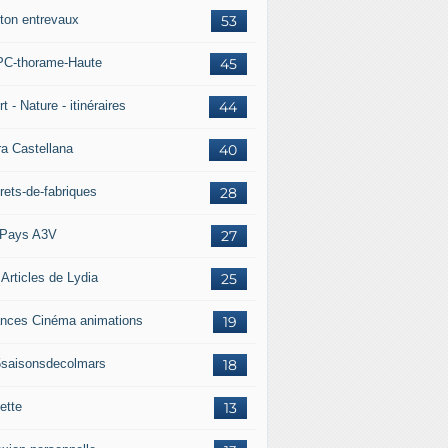
ton entrevaux
53
C-thorame-Haute
45
t - Nature - itinéraires
44
ra Castellana
40
rets-de-fabriques
28
Pays A3V
27
 Articles de Lydia
25
nces Cinéma animations
19
5saisonsdecolmars
18
ette
13