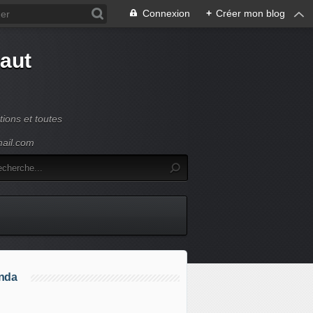
Connexion
+
Créer mon blog
Haut
ions et toutes
mail.com
nda