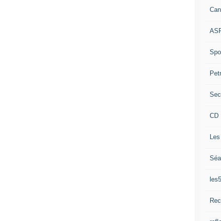
Can
ASP
Spor
Pet
Sec
CD 
Les
Séa
les
Rec