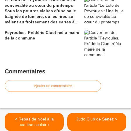
convivialité au cœur du printemps
Sous les poutres claires d’une salle
baignée de lumière, où les rires se
mêlent au froissement des cartes à
gratter, le Loto de Printemps de
Peyroules. Frédéric Cluet réélu maire
l’association Sport Culture Patrimoine
de la commune
a une nouvelle fois transformé
Peyroules en un théâtre de rêves
partagés. Entre les tables alignées
comme des sillons d’espoir et les
regards brillan
Commentaires
Ajouter un commentaire
< Repas de Noël à la
Judo Club de Senez >
cantine scolaire