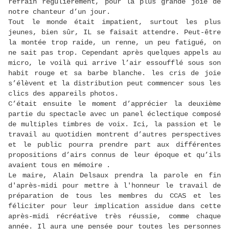
refrain régulièrement, pour la plus grande joie de
notre chanteur d’un jour.
Tout le monde était impatient, surtout les plus
jeunes, bien sûr, IL se faisait attendre. Peut-être
la montée trop raide, un renne, un peu fatigué, on
ne sait pas trop. Cependant après quelques appels au
micro, le voilà qui arrive l’air essoufflé sous son
habit rouge et sa barbe blanche. les cris de joie
s’élèvent et la distribution peut commencer sous les
clics des appareils photos.
C’était ensuite le moment d’apprécier la deuxième
partie du spectacle avec un panel éclectique composé
de multiples timbres de voix. Ici, la passion et le
travail au quotidien montrent d’autres perspectives
et le public pourra prendre part aux différentes
propositions d’airs connus de leur époque et qu’ils
avaient tous en mémoire .
Le maire, Alain Delsaux prendra la parole en fin
d'après-midi pour mettre à l'honneur le travail de
préparation de tous les membres du CCAS et les
féliciter pour leur implication assidue dans cette
après-midi récréative très réussie, comme chaque
année. Il aura une pensée pour toutes les personnes